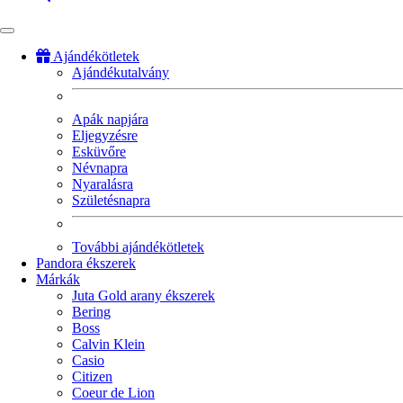
Ajándékötletek
Ajándékutalvány
Fő
navigáció
Apák napjára
Eljegyzésre
Esküvőre
Névnapra
Nyaralásra
Születésnapra
További ajándékötletek
Pandora ékszerek
Márkák
Juta Gold arany ékszerek
Bering
Boss
Calvin Klein
Casio
Citizen
Coeur de Lion