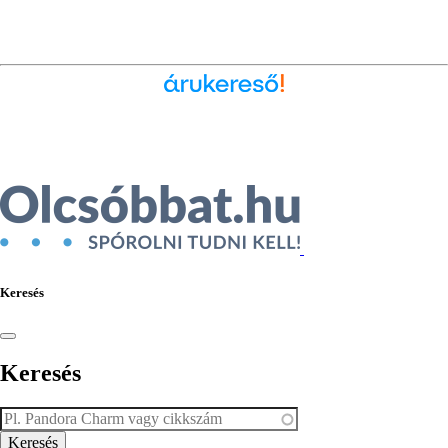
Ékszer az Árukeresőn
Keresés
Keresés