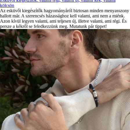
Esküvői kiegészítők: valami régi, valami új, valami kék, valami
kölcsön
Az esküvői kiegészítők hagyományáról biztosan minden menyasszony
hallott már. A szerencsés házassághoz kell valami, ami nem a miénk.
Azon kívül legyen valami, ami teljesen új, illetve valami, ami régi. És
persze a kékről se feledkezzünk meg. Mutatunk pár tippet!