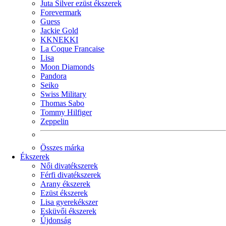
Juta Silver ezüst ékszerek
Forevermark
Guess
Jackie Gold
KKNEKKI
La Coque Francaise
Lisa
Moon Diamonds
Pandora
Seiko
Swiss Military
Thomas Sabo
Tommy Hilfiger
Zeppelin
Összes márka
Ékszerek
Női divatékszerek
Férfi divatékszerek
Arany ékszerek
Ezüst ékszerek
Lisa gyerekékszer
Esküvői ékszerek
Újdonság