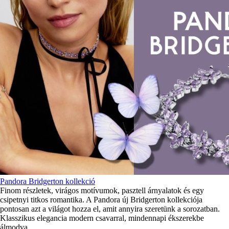
Pandora Bridgerton kollekció
Finom részletek, virágos motívumok, pasztell árnyalatok és egy
csipetnyi titkos romantika. A Pandora új Bridgerton kollekciója
pontosan azt a világot hozza el, amit annyira szeretünk a sorozatban.
Klasszikus elegancia modern csavarral, mindennapi ékszerekbe
álmodva.