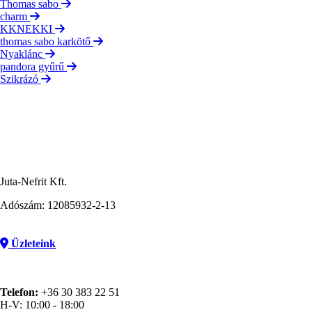
Thomas sabo
charm
KKNEKKI
thomas sabo karkötő
Nyaklánc
pandora gyűrű
Szikrázó
Juta-Nefrit Kft.
Adószám: 12085932-2-13
Üzleteink
Telefon:
+36 30 383 22 51
H-V: 10:00 - 18:00