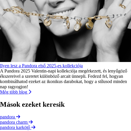
Ilyen lesz a Pandora első 2025-es kollekciója
A Pandora 2025 Valentin-napi kollekciója megérkezett, és lenyűgöző
ékszereivel a szeretet különböző arcait ünnepli. Fedezd fel, hogyan
kombinálhatod ezeket az ikonikus darabokat, hogy a stílusod minden
nap ragyogjon!
Még több blog
Mások ezeket keresik
pandora
pandora charm
pandora karkötő