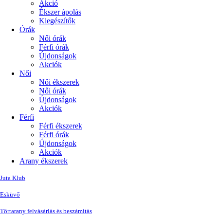
Akció
Ékszer ápolás
Kiegészítők
Órák
Női órák
Férfi órák
Újdonságok
Akciók
Női
Női ékszerek
Női órák
Újdonságok
Akciók
Férfi
Férfi ékszerek
Férfi órák
Újdonságok
Akciók
Arany ékszerek
Juta Klub
Esküvő
Törtarany felvásárlás és beszámítás