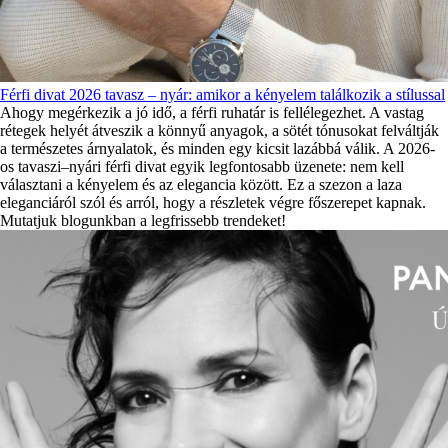
Férfi divat 2026 tavasz – nyár: amikor a kényelem találkozik a stílussal
Ahogy megérkezik a jó idő, a férfi ruhatár is fellélegezhet. A vastag
rétegek helyét átveszik a könnyű anyagok, a sötét tónusokat felváltják
a természetes árnyalatok, és minden egy kicsit lazábbá válik. A 2026-
os tavaszi–nyári férfi divat egyik legfontosabb üzenete: nem kell
választani a kényelem és az elegancia között. Ez a szezon a laza
eleganciáról szól és arról, hogy a részletek végre főszerepet kapnak.
Mutatjuk blogunkban a legfrissebb trendeket!