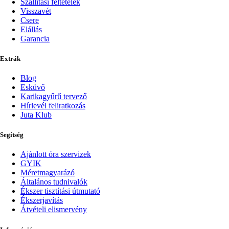
Szállítási feltételek
Visszavét
Csere
Elállás
Garancia
Extrák
Blog
Esküvő
Karikagyűrű tervező
Hírlevél feliratkozás
Juta Klub
Segítség
Ajánlott óra szervizek
GYIK
Méretmagyarázó
Általános tudnivalók
Ékszer tisztítási útmutató
Ékszerjavítás
Átvételi elismervény