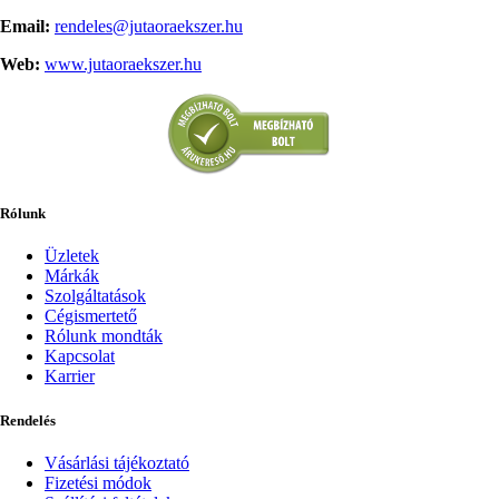
Email:
rendeles@jutaoraekszer.hu
Web:
www.jutaoraekszer.hu
Rólunk
Üzletek
Márkák
Szolgáltatások
Cégismertető
Rólunk mondták
Kapcsolat
Karrier
Rendelés
Vásárlási tájékoztató
Fizetési módok