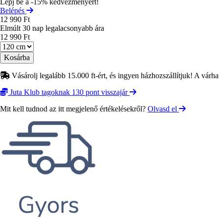
Lépj be a -15% kedvezményért!
Belépés
12 990 Ft
Elmúlt 30 nap legalacsonyabb ára
12 990 Ft
Méret
Vásárolj legalább 15.000 ft-ért, és ingyen házhozszállítjuk! A várha
Juta Klub tagoknak 130 pont visszajár
Mit kell tudnod az itt megjelenő értékelésekről?
Olvasd el