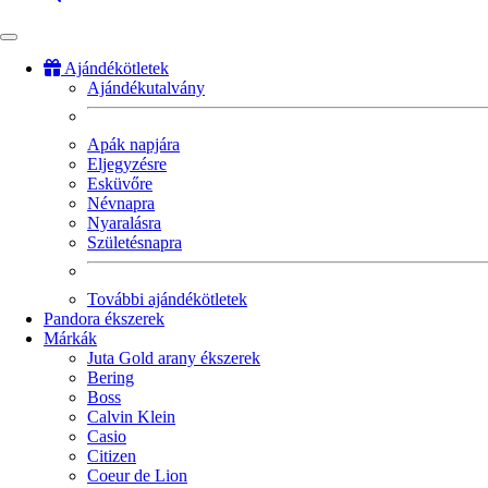
Ajándékötletek
Ajándékutalvány
Fő
navigáció
Apák napjára
Eljegyzésre
Esküvőre
Névnapra
Nyaralásra
Születésnapra
További ajándékötletek
Pandora ékszerek
Márkák
Juta Gold arany ékszerek
Bering
Boss
Calvin Klein
Casio
Citizen
Coeur de Lion