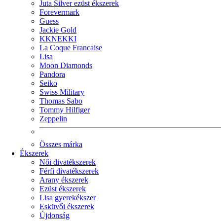
Juta Silver ezüst ékszerek
Forevermark
Guess
Jackie Gold
KKNEKKI
La Coque Francaise
Lisa
Moon Diamonds
Pandora
Seiko
Swiss Military
Thomas Sabo
Tommy Hilfiger
Zeppelin
Összes márka
Ékszerek
Női divatékszerek
Férfi divatékszerek
Arany ékszerek
Ezüst ékszerek
Lisa gyerekékszer
Esküvői ékszerek
Újdonság