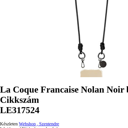
La Coque Francaise Nolan Noir b
Cikkszám
LE317524
Készleten
Webshop , Szentendre