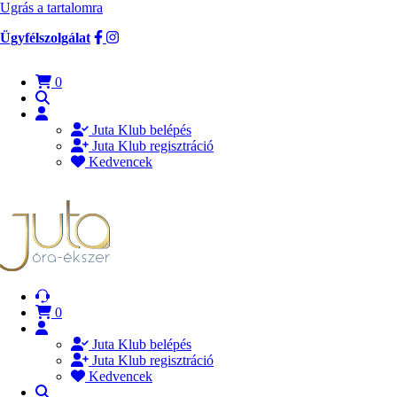
Ugrás a tartalomra
Ügyfélszolgálat
0
Juta Klub belépés
Juta Klub regisztráció
Kedvencek
0
Juta Klub belépés
Juta Klub regisztráció
Kedvencek