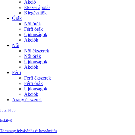
Akció
Ékszer ápolás
Kiegészítők
Órák
Női órák
Férfi órák
Újdonságok
Akciók
Női
Női ékszerek
Női órák
Újdonságok
Akciók
Férfi
Férfi ékszerek
Férfi órák
Újdonságok
Akciók
Arany ékszerek
Juta Klub
Esküvő
Törtarany felvásárlás és beszámítás