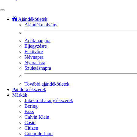
Ajándékötletek
Ajándékutalvány
Fő
navigáció
Apák napjára
Eljegyzésre
Esküvőre
Névnapra
Nyaralásra
Születésnapra
További ajándékötletek
Pandora ékszerek
Márkák
Juta Gold arany ékszerek
Bering
Boss
Calvin Klein
Casio
Citizen
Coeur de Lion