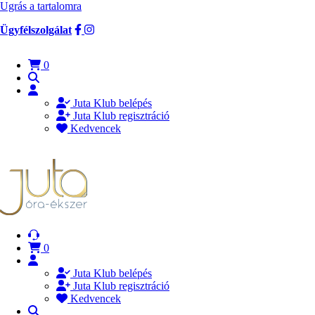
Ugrás a tartalomra
Ügyfélszolgálat
0
Juta Klub belépés
Juta Klub regisztráció
Kedvencek
0
Juta Klub belépés
Juta Klub regisztráció
Kedvencek