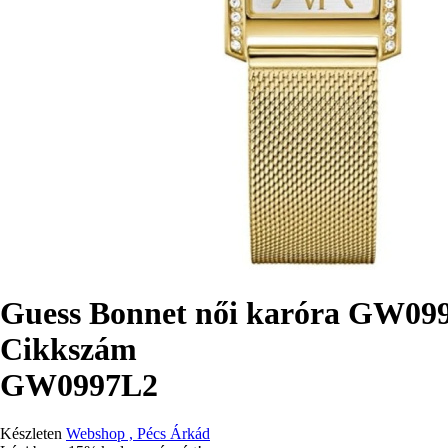
Guess Bonnet női karóra GW09
Cikkszám
GW0997L2
Készleten
Webshop , Pécs Árkád