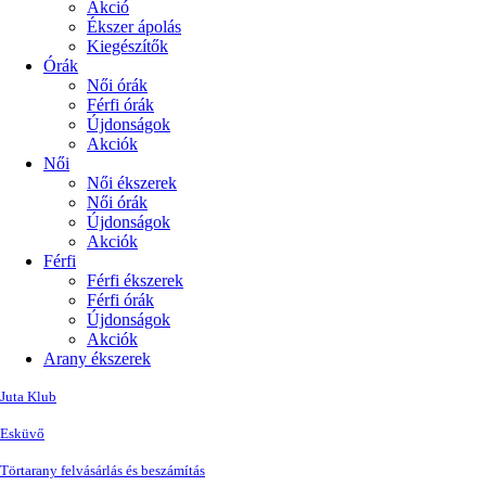
Akció
Ékszer ápolás
Kiegészítők
Órák
Női órák
Férfi órák
Újdonságok
Akciók
Női
Női ékszerek
Női órák
Újdonságok
Akciók
Férfi
Férfi ékszerek
Férfi órák
Újdonságok
Akciók
Arany ékszerek
Juta Klub
Esküvő
Törtarany felvásárlás és beszámítás