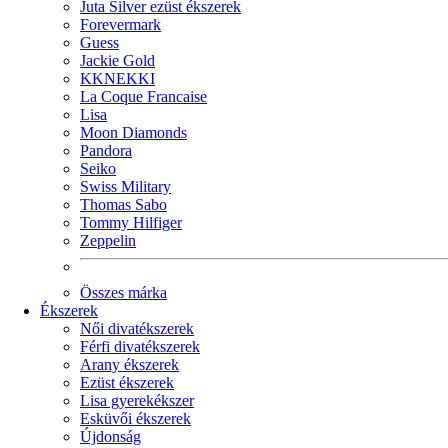
Juta Silver ezüst ékszerek
Forevermark
Guess
Jackie Gold
KKNEKKI
La Coque Francaise
Lisa
Moon Diamonds
Pandora
Seiko
Swiss Military
Thomas Sabo
Tommy Hilfiger
Zeppelin
Összes márka
Ékszerek
Női divatékszerek
Férfi divatékszerek
Arany ékszerek
Ezüst ékszerek
Lisa gyerekékszer
Esküvői ékszerek
Újdonság