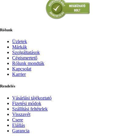
Rólunk
Üzletek
Márkák
Szolgáltatások
Cégismertető
Rólunk mondták
Kapcsolat
Karrier
Rendelés
Vásárlási tájékoztató
Fizetési módok
Szállítási feltételek
Visszavét
Csere
Elállás
Garancia