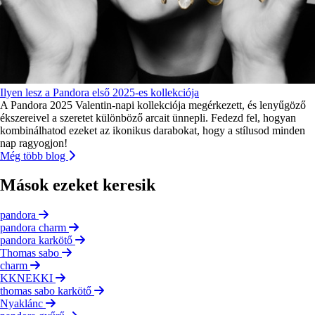
Ilyen lesz a Pandora első 2025-es kollekciója
A Pandora 2025 Valentin-napi kollekciója megérkezett, és lenyűgöző
ékszereivel a szeretet különböző arcait ünnepli. Fedezd fel, hogyan
kombinálhatod ezeket az ikonikus darabokat, hogy a stílusod minden
nap ragyogjon!
Még több blog
Mások ezeket keresik
pandora
pandora charm
pandora karkötő
Thomas sabo
charm
KKNEKKI
thomas sabo karkötő
Nyaklánc