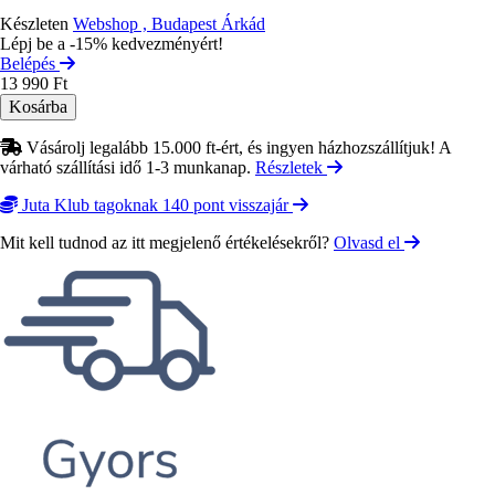
Készleten
Webshop , Budapest Árkád
Lépj be a -15% kedvezményért!
Belépés
13 990 Ft
Vásárolj legalább 15.000 ft-ért, és ingyen házhozszállítjuk! A
várható szállítási idő 1-3 munkanap.
Részletek
Juta Klub tagoknak 140 pont visszajár
Mit kell tudnod az itt megjelenő értékelésekről?
Olvasd el