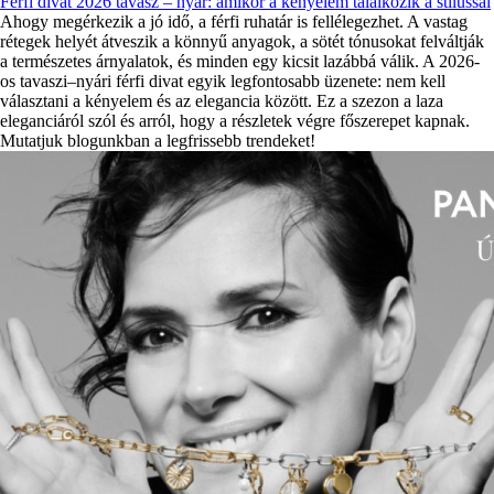
Férfi divat 2026 tavasz – nyár: amikor a kényelem találkozik a stílussal
Ahogy megérkezik a jó idő, a férfi ruhatár is fellélegezhet. A vastag
rétegek helyét átveszik a könnyű anyagok, a sötét tónusokat felváltják
a természetes árnyalatok, és minden egy kicsit lazábbá válik. A 2026-
os tavaszi–nyári férfi divat egyik legfontosabb üzenete: nem kell
választani a kényelem és az elegancia között. Ez a szezon a laza
eleganciáról szól és arról, hogy a részletek végre főszerepet kapnak.
Mutatjuk blogunkban a legfrissebb trendeket!