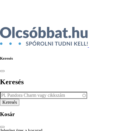
Ékszer az Árukeresőn
Keresés
Keresés
Kosár
Jelenleg üres a kosarad.