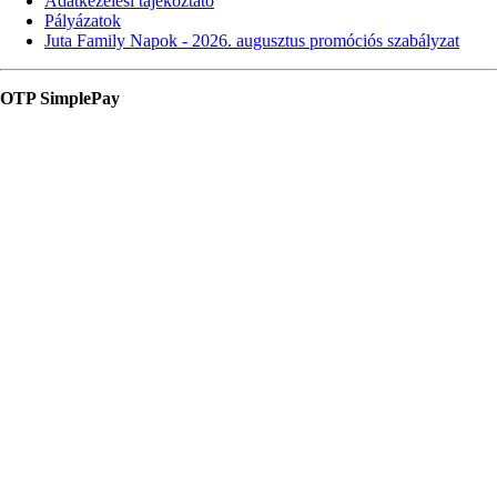
Adatkezelési tájékoztató
Pályázatok
Juta Family Napok - 2026. augusztus promóciós szabályzat
OTP SimplePay