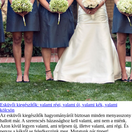
Esküvői kiegészítők: valami régi, valami új, valami kék, valami
kölcsön
Az esküvői kiegészítők hagyományáról biztosan minden menyasszony
hallott már. A szerencsés házassághoz kell valami, ami nem a miénk.
Azon kívül legyen valami, ami teljesen új, illetve valami, ami régi. És
persze a kékről se feledkezzünk meg. Mutatunk pár tippet!