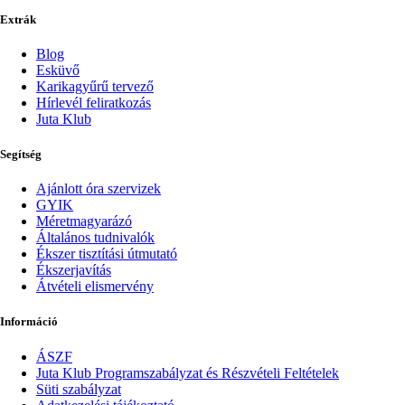
Extrák
Blog
Esküvő
Karikagyűrű tervező
Hírlevél feliratkozás
Juta Klub
Segítség
Ajánlott óra szervizek
GYIK
Méretmagyarázó
Általános tudnivalók
Ékszer tisztítási útmutató
Ékszerjavítás
Átvételi elismervény
Információ
ÁSZF
Juta Klub Programszabályzat és Részvételi Feltételek
Süti szabályzat