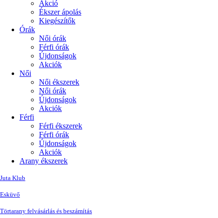
Akció
Ékszer ápolás
Kiegészítők
Órák
Női órák
Férfi órák
Újdonságok
Akciók
Női
Női ékszerek
Női órák
Újdonságok
Akciók
Férfi
Férfi ékszerek
Férfi órák
Újdonságok
Akciók
Arany ékszerek
Juta Klub
Esküvő
Törtarany felvásárlás és beszámítás