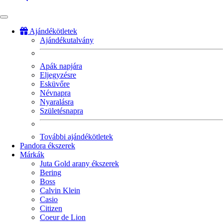
Ajándékötletek
Ajándékutalvány
Fő
navigáció
Apák napjára
Eljegyzésre
Esküvőre
Névnapra
Nyaralásra
Születésnapra
További ajándékötletek
Pandora ékszerek
Márkák
Juta Gold arany ékszerek
Bering
Boss
Calvin Klein
Casio
Citizen
Coeur de Lion