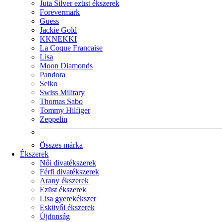
Juta Silver ezüst ékszerek
Forevermark
Guess
Jackie Gold
KKNEKKI
La Coque Francaise
Lisa
Moon Diamonds
Pandora
Seiko
Swiss Military
Thomas Sabo
Tommy Hilfiger
Zeppelin
Összes márka
Ékszerek
Női divatékszerek
Férfi divatékszerek
Arany ékszerek
Ezüst ékszerek
Lisa gyerekékszer
Esküvői ékszerek
Újdonság