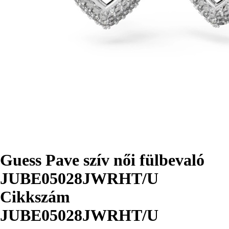
Guess Pave szív női fülbevaló
JUBE05028JWRHT/U
Cikkszám
JUBE05028JWRHT/U