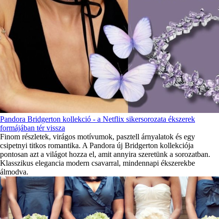
Pandora Bridgerton kollekció - a Netflix sikersorozata ékszerek
formájában tér vissza
Finom részletek, virágos motívumok, pasztell árnyalatok és egy
csipetnyi titkos romantika. A Pandora új Bridgerton kollekciója
pontosan azt a világot hozza el, amit annyira szeretünk a sorozatban.
Klasszikus elegancia modern csavarral, mindennapi ékszerekbe
álmodva.