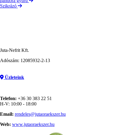
pandora gyűrű
Szikrázó
Juta-Nefrit Kft.
Adószám: 12085932-2-13
Üzleteink
Telefon:
+36 30 383 22 51
H-V: 10:00 - 18:00
Email:
rendeles@jutaoraekszer.hu
Web:
www.jutaoraekszer.hu