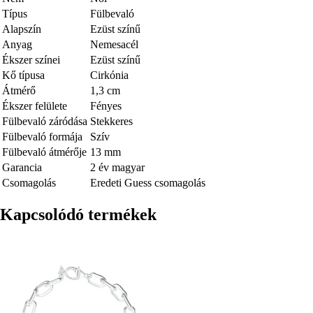
Típus
Fülbevaló
Alapszín
Ezüst színű
Anyag
Nemesacél
Ékszer színei
Ezüst színű
Kő típusa
Cirkónia
Átmérő
1,3 cm
Ékszer felülete
Fényes
Fülbevaló záródása
Stekkeres
Fülbevaló formája
Szív
Fülbevaló átmérője
13 mm
Garancia
2 év magyar
Csomagolás
Eredeti Guess csomagolás
Kapcsolódó termékek
Kép