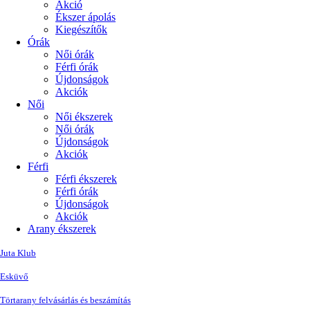
Akció
Ékszer ápolás
Kiegészítők
Órák
Női órák
Férfi órák
Újdonságok
Akciók
Női
Női ékszerek
Női órák
Újdonságok
Akciók
Férfi
Férfi ékszerek
Férfi órák
Újdonságok
Akciók
Arany ékszerek
Juta Klub
Esküvő
Törtarany felvásárlás és beszámítás