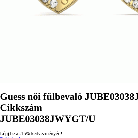
Guess női fülbevaló JUBE030
Cikkszám
JUBE03038JWYGT/U
Lépj be a -15% kedvezményért!