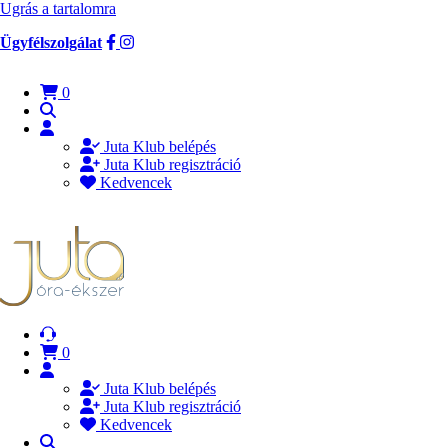
Ugrás a tartalomra
Ügyfélszolgálat
0
Juta Klub belépés
Juta Klub regisztráció
Kedvencek
0
Juta Klub belépés
Juta Klub regisztráció
Kedvencek