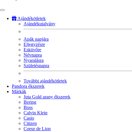
Ajándékötletek
Ajándékutalvány
Fő
navigáció
Apák napjára
Eljegyzésre
Esküvőre
Névnapra
Nyaralásra
Születésnapra
További ajándékötletek
Pandora ékszerek
Márkák
Juta Gold arany ékszerek
Bering
Boss
Calvin Klein
Casio
Citizen
Coeur de Lion