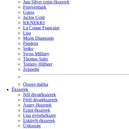
Juta Silver ezüst ékszerek
Forevermark
Guess
Jackie Gold
KKNEKKI
La Coque Francaise
Lisa
Moon Diamonds
Pandora
Seiko
Swiss Military
Thomas Sabo
Tommy Hilfiger
Zeppelin
Összes márka
Ékszerek
Női divatékszerek
Férfi divatékszerek
Arany ékszerek
Ezüst ékszerek
Lisa gyerekékszer
Esküvői ékszerek
Újdonság