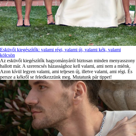
Esküvői kiegészítők: valami régi, valami új, valami kék, valami
kölcsön
Az esküvői kiegészítők hagyományáról biztosan minden menyasszony
hallott már. A szerencsés házassághoz kell valami, ami nem a miénk.
Azon kívül legyen valami, ami teljesen új, illetve valami, ami régi. És
persze a kékről se feledkezzünk meg. Mutatunk pár tippet!