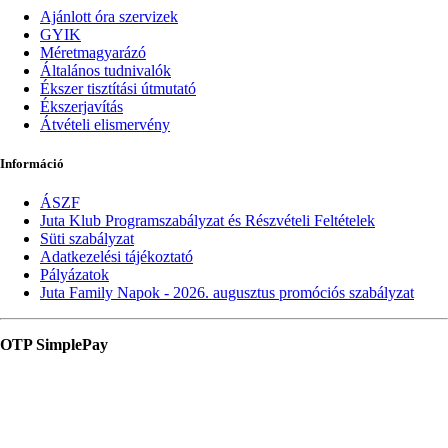
Ajánlott óra szervizek
GYIK
Méretmagyarázó
Általános tudnivalók
Ékszer tisztítási útmutató
Ékszerjavítás
Átvételi elismervény
Információ
ÁSZF
Juta Klub Programszabályzat és Részvételi Feltételek
Süti szabályzat
Adatkezelési tájékoztató
Pályázatok
Juta Family Napok - 2026. augusztus promóciós szabályzat
OTP SimplePay