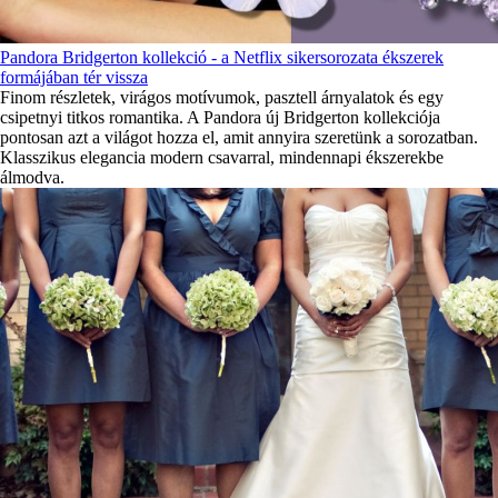
Pandora Bridgerton kollekció - a Netflix sikersorozata ékszerek
formájában tér vissza
Finom részletek, virágos motívumok, pasztell árnyalatok és egy
csipetnyi titkos romantika. A Pandora új Bridgerton kollekciója
pontosan azt a világot hozza el, amit annyira szeretünk a sorozatban.
Klasszikus elegancia modern csavarral, mindennapi ékszerekbe
álmodva.