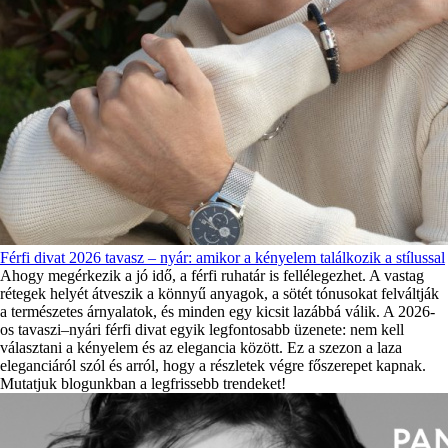
Férfi divat 2026 tavasz – nyár: amikor a kényelem találkozik a stílussal
Ahogy megérkezik a jó idő, a férfi ruhatár is fellélegezhet. A vastag
rétegek helyét átveszik a könnyű anyagok, a sötét tónusokat felváltják
a természetes árnyalatok, és minden egy kicsit lazábbá válik. A 2026-
os tavaszi–nyári férfi divat egyik legfontosabb üzenete: nem kell
választani a kényelem és az elegancia között. Ez a szezon a laza
eleganciáról szól és arról, hogy a részletek végre főszerepet kapnak.
Mutatjuk blogunkban a legfrissebb trendeket!