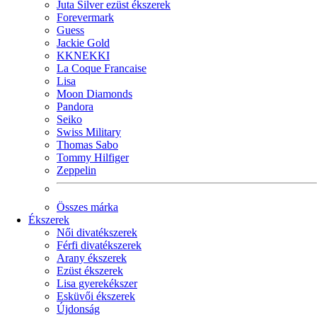
Juta Silver ezüst ékszerek
Forevermark
Guess
Jackie Gold
KKNEKKI
La Coque Francaise
Lisa
Moon Diamonds
Pandora
Seiko
Swiss Military
Thomas Sabo
Tommy Hilfiger
Zeppelin
Összes márka
Ékszerek
Női divatékszerek
Férfi divatékszerek
Arany ékszerek
Ezüst ékszerek
Lisa gyerekékszer
Esküvői ékszerek
Újdonság