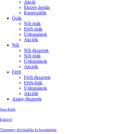
Akció
Ékszer ápolás
Kiegészítők
Órák
Női órák
Férfi órák
Újdonságok
Akciók
Női
Női ékszerek
Női órák
Újdonságok
Akciók
Férfi
Férfi ékszerek
Férfi órák
Újdonságok
Akciók
Arany ékszerek
Juta Klub
Esküvő
Törtarany felvásárlás és beszámítás