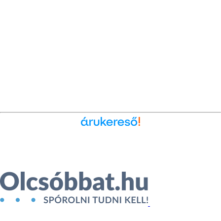
Ékszer az Árukeresőn