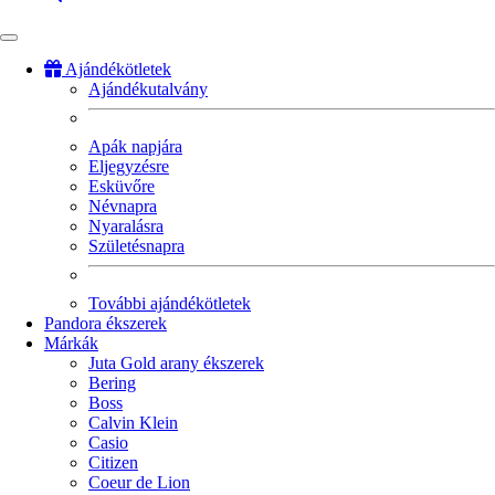
Ajándékötletek
Ajándékutalvány
Fő
navigáció
Apák napjára
Eljegyzésre
Esküvőre
Névnapra
Nyaralásra
Születésnapra
További ajándékötletek
Pandora ékszerek
Márkák
Juta Gold arany ékszerek
Bering
Boss
Calvin Klein
Casio
Citizen
Coeur de Lion