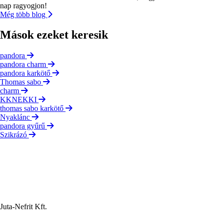
nap ragyogjon!
Még több blog
Mások ezeket keresik
pandora
pandora charm
pandora karkötő
Thomas sabo
charm
KKNEKKI
thomas sabo karkötő
Nyaklánc
pandora gyűrű
Szikrázó
Juta-Nefrit Kft.