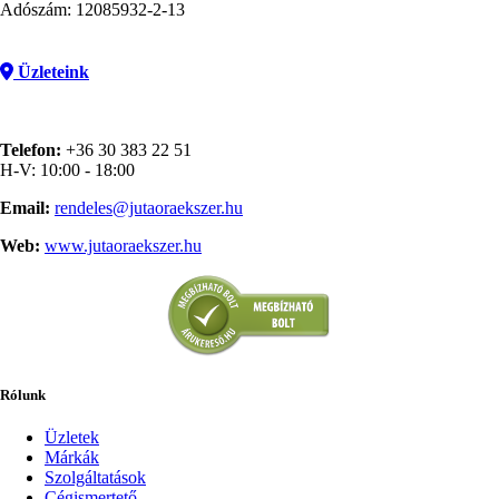
Adószám: 12085932-2-13
Üzleteink
Telefon:
+36 30 383 22 51
H-V: 10:00 - 18:00
Email:
rendeles@jutaoraekszer.hu
Web:
www.jutaoraekszer.hu
Rólunk
Üzletek
Márkák
Szolgáltatások
Cégismertető