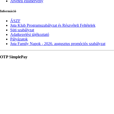
Átvételi elismervény
Információ
ÁSZF
Juta Klub Programszabályzat és Részvételi Feltételek
Süti szabályzat
Adatkezelési tájékoztató
Pályázatok
Juta Family Napok - 2026. augusztus promóciós szabályzat
OTP SimplePay