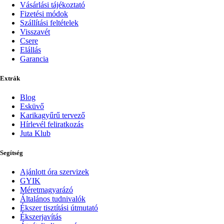
Vásárlási tájékoztató
Fizetési módok
Szállítási feltételek
Visszavét
Csere
Elállás
Garancia
Extrák
Blog
Esküvő
Karikagyűrű tervező
Hírlevél feliratkozás
Juta Klub
Segítség
Ajánlott óra szervizek
GYIK
Méretmagyarázó
Általános tudnivalók
Ékszer tisztítási útmutató
Ékszerjavítás