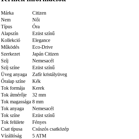
Márka
Citizen
Nem
Női
Típus
Óra
Alapszín
Ezüst színű
Kollekció
Elegance
Működés
Eco-Drive
Szerkezet
Japán Citizen
Szíj
Nemesacél
Szíj színe
Ezüst színű
Üveg anyaga
Zafír kristályüveg
Óralap színe
Kék
Tok formája
Kerek
Tok átmérője
32 mm
Tok magassága
8 mm
Tok anyaga
Nemesacél
Tok színe
Ezüst színű
Tok felülete
Fényes
Csat típusa
Csúszós csatközép
Vízállóság
5 ATM