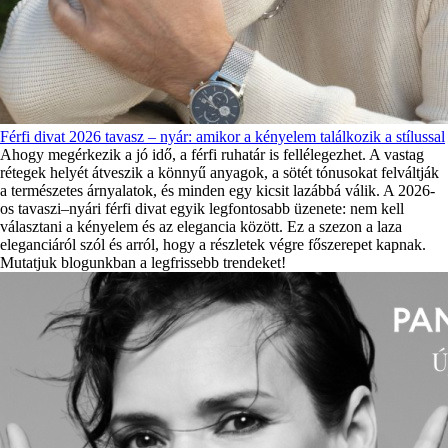
Férfi divat 2026 tavasz – nyár: amikor a kényelem találkozik a stílussal
Ahogy megérkezik a jó idő, a férfi ruhatár is fellélegezhet. A vastag
rétegek helyét átveszik a könnyű anyagok, a sötét tónusokat felváltják
a természetes árnyalatok, és minden egy kicsit lazábbá válik. A 2026-
os tavaszi–nyári férfi divat egyik legfontosabb üzenete: nem kell
választani a kényelem és az elegancia között. Ez a szezon a laza
eleganciáról szól és arról, hogy a részletek végre főszerepet kapnak.
Mutatjuk blogunkban a legfrissebb trendeket!