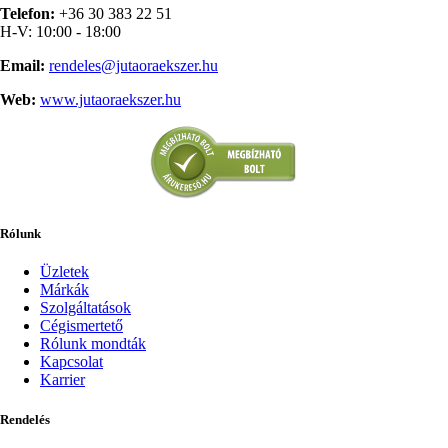
Telefon:
+36 30 383 22 51
H-V: 10:00 - 18:00
Email:
rendeles@jutaoraekszer.hu
Web:
www.jutaoraekszer.hu
Rólunk
Üzletek
Márkák
Szolgáltatások
Cégismertető
Rólunk mondták
Kapcsolat
Karrier
Rendelés