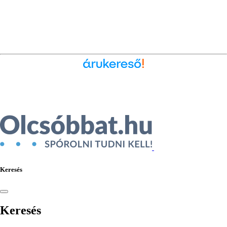
Ékszer az Árukeresőn
Keresés
Keresés