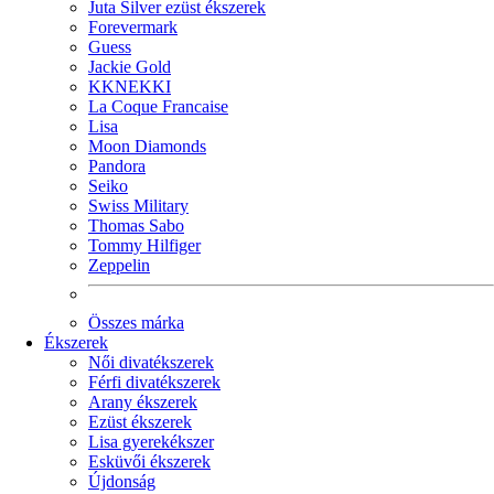
Juta Silver ezüst ékszerek
Forevermark
Guess
Jackie Gold
KKNEKKI
La Coque Francaise
Lisa
Moon Diamonds
Pandora
Seiko
Swiss Military
Thomas Sabo
Tommy Hilfiger
Zeppelin
Összes márka
Ékszerek
Női divatékszerek
Férfi divatékszerek
Arany ékszerek
Ezüst ékszerek
Lisa gyerekékszer
Esküvői ékszerek
Újdonság