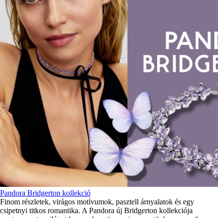
Pandora Bridgerton kollekció
Finom részletek, virágos motívumok, pasztell árnyalatok és egy
csipetnyi titkos romantika. A Pandora új Bridgerton kollekciója