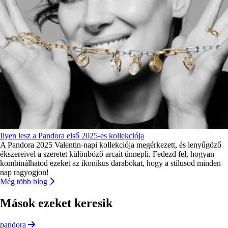
Ilyen lesz a Pandora első 2025-es kollekciója
A Pandora 2025 Valentin-napi kollekciója megérkezett, és lenyűgöző
ékszereivel a szeretet különböző arcait ünnepli. Fedezd fel, hogyan
kombinálhatod ezeket az ikonikus darabokat, hogy a stílusod minden
nap ragyogjon!
Még több blog
Mások ezeket keresik
pandora