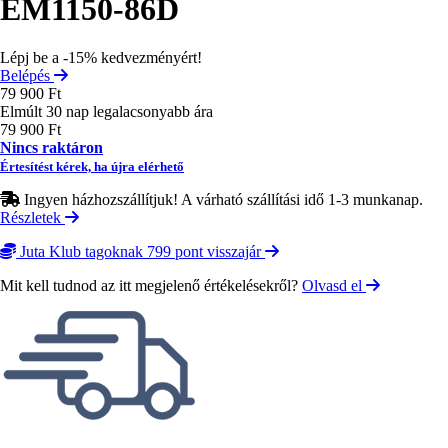
EM1150-86D
Lépj be a -15% kedvezményért!
Belépés
79 900 Ft
Elmúlt 30 nap legalacsonyabb ára
79 900 Ft
Nincs raktáron
Értesítést kérek, ha újra elérhető
Ingyen házhozszállítjuk! A várható szállítási idő 1-3 munkanap.
Részletek
Juta Klub tagoknak 799 pont visszajár
Mit kell tudnod az itt megjelenő értékelésekről?
Olvasd el