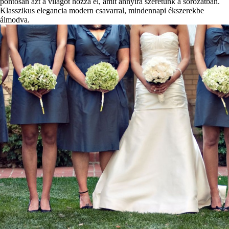
pontosan azt a világot hozza el, amit annyira szeretünk a sorozatban.
Klasszikus elegancia modern csavarral, mindennapi ékszerekbe
álmodva.