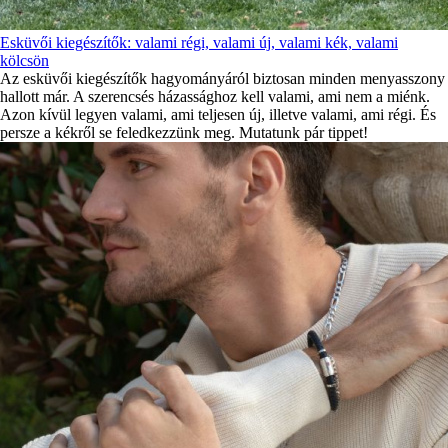
Esküvői kiegészítők: valami régi, valami új, valami kék, valami
kölcsön
Az esküvői kiegészítők hagyományáról biztosan minden menyasszony
hallott már. A szerencsés házassághoz kell valami, ami nem a miénk.
Azon kívül legyen valami, ami teljesen új, illetve valami, ami régi. És
persze a kékről se feledkezzünk meg. Mutatunk pár tippet!