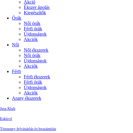
Akció
Ékszer ápolás
Kiegészítők
Órák
Női órák
Férfi órák
Újdonságok
Akciók
Női
Női ékszerek
Női órák
Újdonságok
Akciók
Férfi
Férfi ékszerek
Férfi órák
Újdonságok
Akciók
Arany ékszerek
Juta Klub
Esküvő
Törtarany felvásárlás és beszámítás