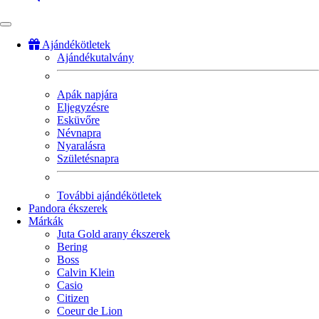
Ajándékötletek
Ajándékutalvány
Fő
navigáció
Apák napjára
Eljegyzésre
Esküvőre
Névnapra
Nyaralásra
Születésnapra
További ajándékötletek
Pandora ékszerek
Márkák
Juta Gold arany ékszerek
Bering
Boss
Calvin Klein
Casio
Citizen
Coeur de Lion