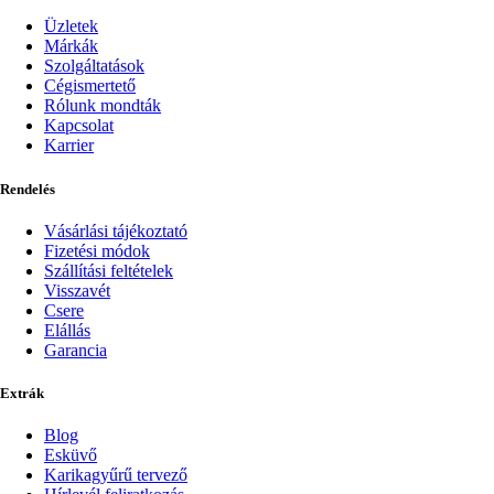
Üzletek
Márkák
Szolgáltatások
Cégismertető
Rólunk mondták
Kapcsolat
Karrier
Rendelés
Vásárlási tájékoztató
Fizetési módok
Szállítási feltételek
Visszavét
Csere
Elállás
Garancia
Extrák
Blog
Esküvő
Karikagyűrű tervező