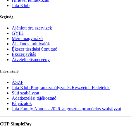
Hírlevél feliratkozás
Juta Klub
Segítség
Ajánlott óra szervizek
GYIK
Méretmagyarázó
Általános tudnivalók
Ékszer tisztítási útmutató
Ékszerjavítás
Átvételi elismervény
Információ
ÁSZF
Juta Klub Programszabályzat és Részvételi Feltételek
Süti szabályzat
Adatkezelési tájékoztató
Pályázatok
Juta Family Napok - 2026. augusztus promóciós szabályzat
OTP SimplePay