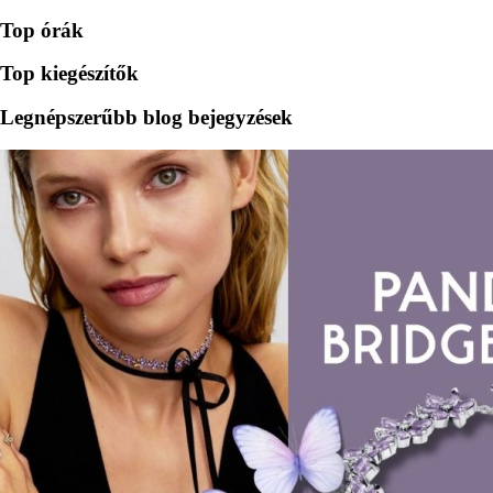
Top órák
Top kiegészítők
Legnépszerűbb blog bejegyzések