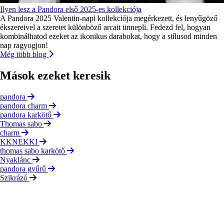
Ilyen lesz a Pandora első 2025-es kollekciója
A Pandora 2025 Valentin-napi kollekciója megérkezett, és lenyűgöző
ékszereivel a szeretet különböző arcait ünnepli. Fedezd fel, hogyan
kombinálhatod ezeket az ikonikus darabokat, hogy a stílusod minden
nap ragyogjon!
Még több blog
Mások ezeket keresik
pandora
pandora charm
pandora karkötő
Thomas sabo
charm
KKNEKKI
thomas sabo karkötő
Nyaklánc
pandora gyűrű
Szikrázó