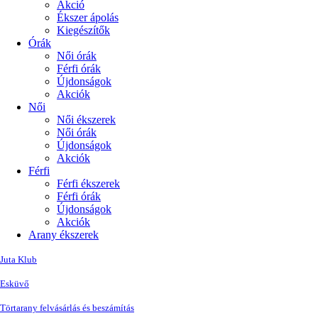
Akció
Ékszer ápolás
Kiegészítők
Órák
Női órák
Férfi órák
Újdonságok
Akciók
Női
Női ékszerek
Női órák
Újdonságok
Akciók
Férfi
Férfi ékszerek
Férfi órák
Újdonságok
Akciók
Arany ékszerek
Juta Klub
Esküvő
Törtarany felvásárlás és beszámítás