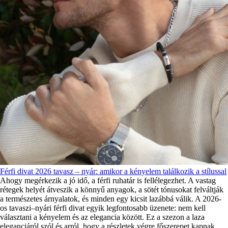
Férfi divat 2026 tavasz – nyár: amikor a kényelem találkozik a stílussal
Ahogy megérkezik a jó idő, a férfi ruhatár is fellélegezhet. A vastag
rétegek helyét átveszik a könnyű anyagok, a sötét tónusokat felváltják
a természetes árnyalatok, és minden egy kicsit lazábbá válik. A 2026-
os tavaszi–nyári férfi divat egyik legfontosabb üzenete: nem kell
választani a kényelem és az elegancia között. Ez a szezon a laza
eleganciáról szól és arról, hogy a részletek végre főszerepet kapnak.