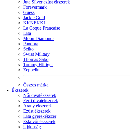
Juta Silver ezüst ékszerek
Forevermark
Guess
Jackie Gold
KKNEKKI
La Coque Francaise
Lisa
Moon Diamonds
Pandora
Seiko
Swiss Military
Thomas Sabo
Tommy Hilfiger
Zeppelin
Összes márka
Ékszerek
Női divatékszerek
Férfi divatékszerek
Arany ékszerek
Ezüst ékszerek
Lisa gyerekékszer
Esküvői ékszerek
Újdonság