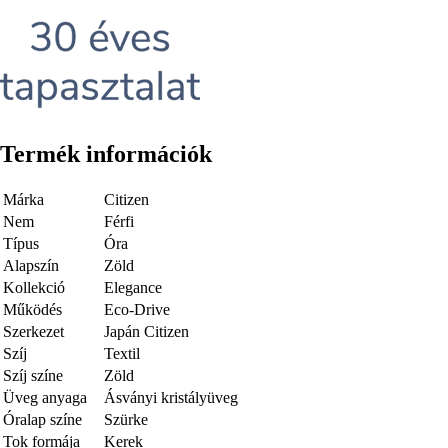
Termék információk
Márka
Citizen
Nem
Férfi
Típus
Óra
Alapszín
Zöld
Kollekció
Elegance
Működés
Eco-Drive
Szerkezet
Japán Citizen
Szíj
Textil
Szíj színe
Zöld
Üveg anyaga
Ásványi kristályüveg
Óralap színe
Szürke
Tok formája
Kerek