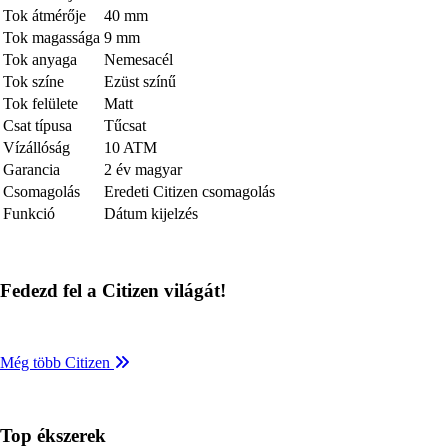
Tok átmérője
40 mm
Tok magassága
9 mm
Tok anyaga
Nemesacél
Tok színe
Ezüst színű
Tok felülete
Matt
Csat típusa
Tűcsat
Vízállóság
10 ATM
Garancia
2 év magyar
Csomagolás
Eredeti Citizen csomagolás
Funkció
Dátum kijelzés
Fedezd fel a Citizen világát!
Még több Citizen
Top ékszerek