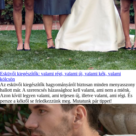
Esküvői kiegészítők: valami régi, valami új, valami kék, valami
kölcsön
Az esküvői kiegészítők hagyományáról biztosan minden menyasszony
hallott már. A szerencsés házassághoz kell valami, ami nem a miénk.
Azon kívül legyen valami, ami teljesen új, illetve valami, ami régi. És
persze a kékről se feledkezzünk meg. Mutatunk pár tippet!