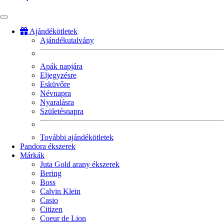
Ajándékötletek
Ajándékutalvány
Fő
navigáció
Apák napjára
Eljegyzésre
Esküvőre
Névnapra
Nyaralásra
Születésnapra
További ajándékötletek
Pandora ékszerek
Márkák
Juta Gold arany ékszerek
Bering
Boss
Calvin Klein
Casio
Citizen
Coeur de Lion