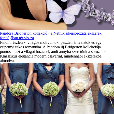
Pandora Bridgerton kollekció - a Netflix sikersorozata ékszerek
formájában tér vissza
Finom részletek, virágos motívumok, pasztell árnyalatok és egy
csipetnyi titkos romantika. A Pandora új Bridgerton kollekciója
pontosan azt a világot hozza el, amit annyira szeretünk a sorozatban.
Klasszikus elegancia modern csavarral, mindennapi ékszerekbe
álmodva.