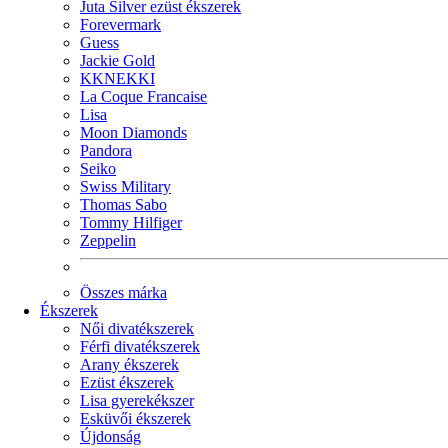
Juta Silver ezüst ékszerek
Forevermark
Guess
Jackie Gold
KKNEKKI
La Coque Francaise
Lisa
Moon Diamonds
Pandora
Seiko
Swiss Military
Thomas Sabo
Tommy Hilfiger
Zeppelin
Összes márka
Ékszerek
Női divatékszerek
Férfi divatékszerek
Arany ékszerek
Ezüst ékszerek
Lisa gyerekékszer
Esküvői ékszerek
Újdonság