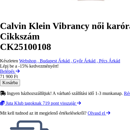
Calvin Klein Vibrancy női kar
Cikkszám
CK25100108
Készleten
Webshop , Budapest Árkád , Győr Árkád , Pécs Árkád
Lépj be a -15% kedvezményért!
Belépés
71 900 Ft
Ingyen házhozszállítjuk! A várható szállítási idő 1-3 munkanap.
Ré
Juta Klub tagoknak 719 pont visszajár
Mit kell tudnod az itt megjelenő értékelésekről?
Olvasd el