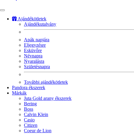
Ajándékötletek
Ajándékutalvány
Fő
navigáció
Apák napjára
Eljegyzésre
Esküvőre
Névnapra
Nyaralásra
Születésnapra
További ajándékötletek
Pandora ékszerek
Márkák
Juta Gold arany ékszerek
Bering
Boss
Calvin Klein
Casio
Citizen
Coeur de Lion