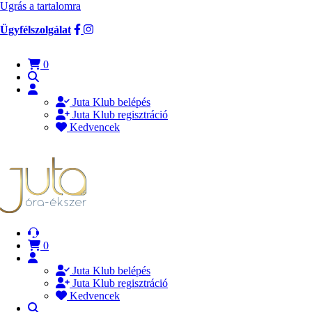
Ugrás a tartalomra
Ügyfélszolgálat
0
Juta Klub belépés
Juta Klub regisztráció
Kedvencek
0
Juta Klub belépés
Juta Klub regisztráció
Kedvencek