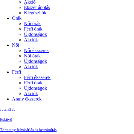
Akció
Ékszer ápolás
Kiegészítők
Órák
Női órák
Férfi órák
Újdonságok
Akciók
Női
Női ékszerek
Női órák
Újdonságok
Akciók
Férfi
Férfi ékszerek
Férfi órák
Újdonságok
Akciók
Arany ékszerek
Juta Klub
Esküvő
Törtarany felvásárlás és beszámítás