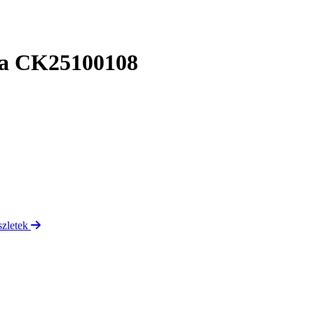
óra CK25100108
szletek