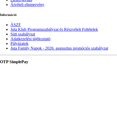
Átvételi elismervény
Információ
ÁSZF
Juta Klub Programszabályzat és Részvételi Feltételek
Süti szabályzat
Adatkezelési tájékoztató
Pályázatok
Juta Family Napok - 2026. augusztus promóciós szabályzat
OTP SimplePay