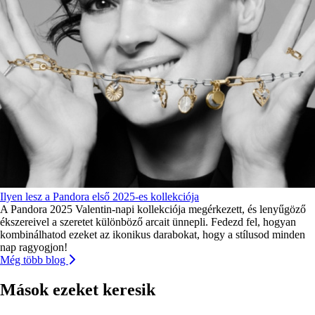
Ilyen lesz a Pandora első 2025-es kollekciója
A Pandora 2025 Valentin-napi kollekciója megérkezett, és lenyűgöző
ékszereivel a szeretet különböző arcait ünnepli. Fedezd fel, hogyan
kombinálhatod ezeket az ikonikus darabokat, hogy a stílusod minden
nap ragyogjon!
Még több blog
Mások ezeket keresik