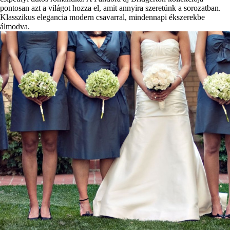
pontosan azt a világot hozza el, amit annyira szeretünk a sorozatban.
Klasszikus elegancia modern csavarral, mindennapi ékszerekbe
álmodva.