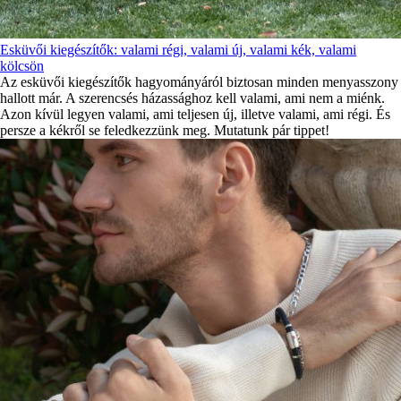
Esküvői kiegészítők: valami régi, valami új, valami kék, valami
kölcsön
Az esküvői kiegészítők hagyományáról biztosan minden menyasszony
hallott már. A szerencsés házassághoz kell valami, ami nem a miénk.
Azon kívül legyen valami, ami teljesen új, illetve valami, ami régi. És
persze a kékről se feledkezzünk meg. Mutatunk pár tippet!