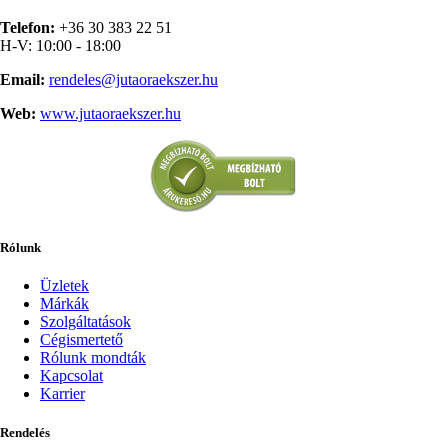
Telefon:
+36 30 383 22 51
H-V: 10:00 - 18:00
Email:
rendeles@jutaoraekszer.hu
Web:
www.jutaoraekszer.hu
Rólunk
Üzletek
Márkák
Szolgáltatások
Cégismertető
Rólunk mondták
Kapcsolat
Karrier
Rendelés