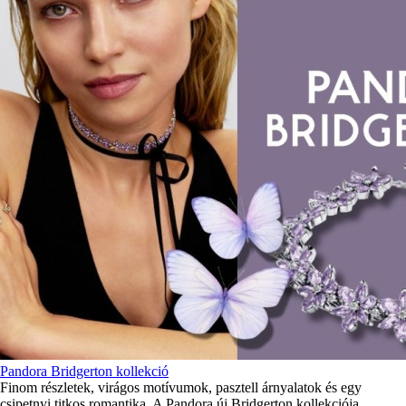
Pandora Bridgerton kollekció
Finom részletek, virágos motívumok, pasztell árnyalatok és egy
csipetnyi titkos romantika. A Pandora új Bridgerton kollekciója