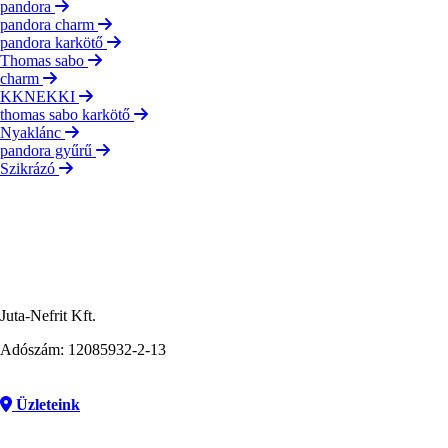
pandora
pandora charm
pandora karkötő
Thomas sabo
charm
KKNEKKI
thomas sabo karkötő
Nyaklánc
pandora gyűrű
Szikrázó
Juta-Nefrit Kft.
Adószám: 12085932-2-13
Üzleteink