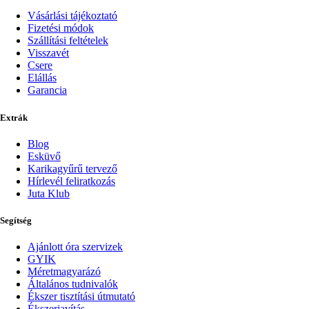
Vásárlási tájékoztató
Fizetési módok
Szállítási feltételek
Visszavét
Csere
Elállás
Garancia
Extrák
Blog
Esküvő
Karikagyűrű tervező
Hírlevél feliratkozás
Juta Klub
Segítség
Ajánlott óra szervizek
GYIK
Méretmagyarázó
Általános tudnivalók
Ékszer tisztítási útmutató
Ékszerjavítás