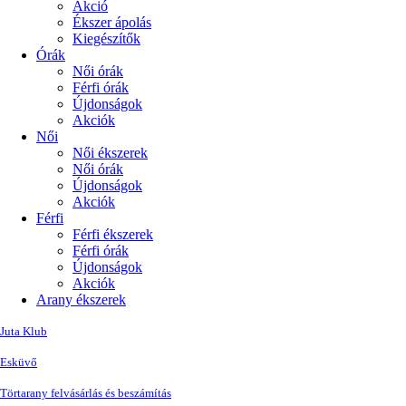
Akció
Ékszer ápolás
Kiegészítők
Órák
Női órák
Férfi órák
Újdonságok
Akciók
Női
Női ékszerek
Női órák
Újdonságok
Akciók
Férfi
Férfi ékszerek
Férfi órák
Újdonságok
Akciók
Arany ékszerek
Juta Klub
Esküvő
Törtarany felvásárlás és beszámítás