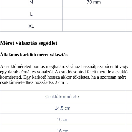
Méret választás segédlet
Általános karkötő méret választás
A csuklóméreted pontos meghatározásához használj szabócentit vagy
egy darab cérnát és vonalzót. A csuklócsontod felett mérd le a csukló
körméreted. Egy karkötő hossza akkor tökéletes, ha a szorosan mért
csuklóméretedhez hozzáadsz 2 cm-t.