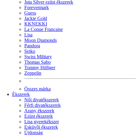
Juta Silver ezüst ékszerek
Forevermark
Guess
Jackie Gold
KKNEKKI
La Coque Francaise
Lisa
Moon Diamonds
Pandora
Seiko
Swiss Military
Thomas Sabo
Tommy Hilfiger
Zeppelin
Összes márka
Ékszerek
Női divatékszerek
Férfi divatékszerek
Arany ékszerek
Ezüst ékszerek
Lisa gyerekékszer
Esküvői ékszerek
Újdonság