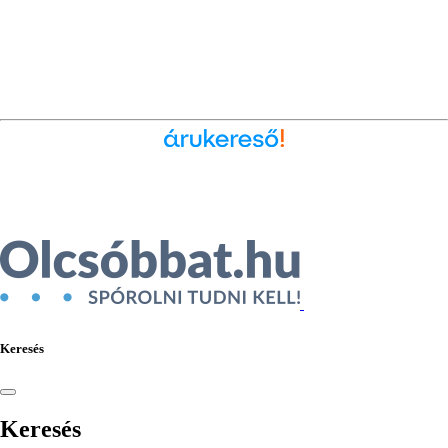
Ékszer az Árukeresőn
Keresés
Keresés