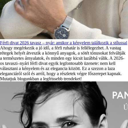
Férfi divat 2026 tavasz – nyár: amikor a kényelem találkozik a stílussal
Ahogy megérkezik a jó idő, a férfi ruhatár is fellélegezhet. A vastag
rétegek helyét átveszik a könnyű anyagok, a sötét tónusokat felváltják
a természetes árnyalatok, és minden egy kicsit lazábbá válik. A 2026-
os tavaszi–nyári férfi divat egyik legfontosabb üzenete: nem kell
választani a kényelem és az elegancia között. Ez a szezon a laza
eleganciáról szól és arról, hogy a részletek végre főszerepet kapnak.
Mutatjuk blogunkban a legfrissebb trendeket!