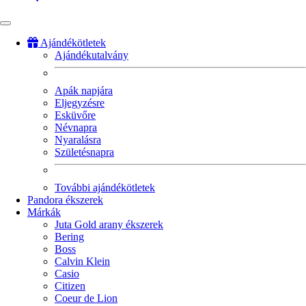
Ajándékötletek
Ajándékutalvány
Fő
navigáció
Apák napjára
Eljegyzésre
Esküvőre
Névnapra
Nyaralásra
Születésnapra
További ajándékötletek
Pandora ékszerek
Márkák
Juta Gold arany ékszerek
Bering
Boss
Calvin Klein
Casio
Citizen
Coeur de Lion