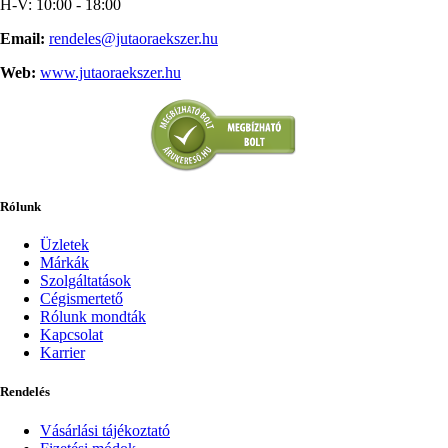
H-V: 10:00 - 18:00
Email:
rendeles@jutaoraekszer.hu
Web:
www.jutaoraekszer.hu
Rólunk
Üzletek
Márkák
Szolgáltatások
Cégismertető
Rólunk mondták
Kapcsolat
Karrier
Rendelés
Vásárlási tájékoztató