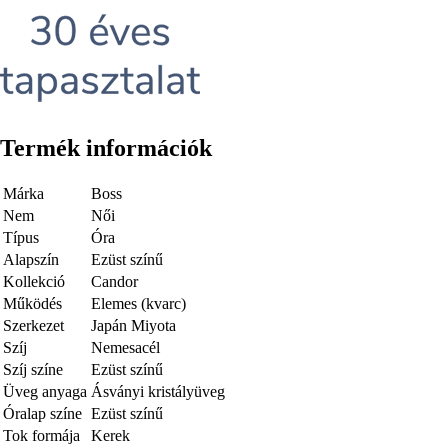
Termék információk
Márka
Boss
Nem
Női
Típus
Óra
Alapszín
Ezüst színű
Kollekció
Candor
Működés
Elemes (kvarc)
Szerkezet
Japán Miyota
Szíj
Nemesacél
Szíj színe
Ezüst színű
Üveg anyaga
Ásványi kristályüveg
Óralap színe
Ezüst színű
Tok formája
Kerek