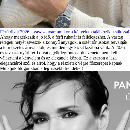
Férfi divat 2026 tavasz – nyár: amikor a kényelem találkozik a stílussal
Ahogy megérkezik a jó idő, a férfi ruhatár is fellélegezhet. A vastag
rétegek helyét átveszik a könnyű anyagok, a sötét tónusokat felváltják
a természetes árnyalatok, és minden egy kicsit lazábbá válik. A 2026-
os tavaszi–nyári férfi divat egyik legfontosabb üzenete: nem kell
választani a kényelem és az elegancia között. Ez a szezon a laza
eleganciáról szól és arról, hogy a részletek végre főszerepet kapnak.
Mutatjuk blogunkban a legfrissebb trendeket!