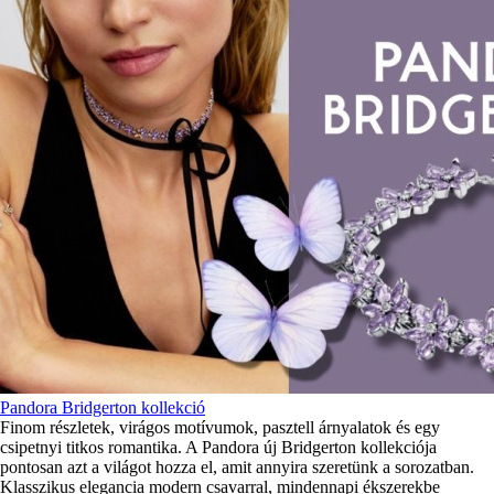
Pandora Bridgerton kollekció
Finom részletek, virágos motívumok, pasztell árnyalatok és egy
csipetnyi titkos romantika. A Pandora új Bridgerton kollekciója
pontosan azt a világot hozza el, amit annyira szeretünk a sorozatban.
Klasszikus elegancia modern csavarral, mindennapi ékszerekbe