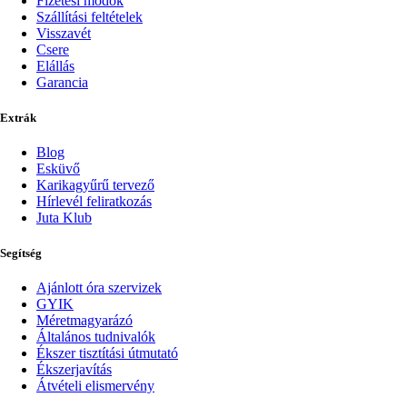
Fizetési módok
Szállítási feltételek
Visszavét
Csere
Elállás
Garancia
Extrák
Blog
Esküvő
Karikagyűrű tervező
Hírlevél feliratkozás
Juta Klub
Segítség
Ajánlott óra szervizek
GYIK
Méretmagyarázó
Általános tudnivalók
Ékszer tisztítási útmutató
Ékszerjavítás
Átvételi elismervény