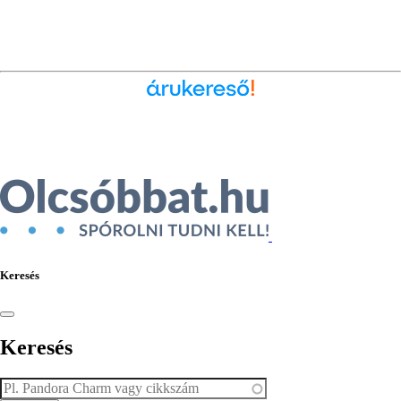
Ékszer az Árukeresőn
Keresés
Keresés