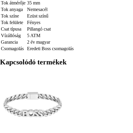
Tok átmérője
35 mm
Tok anyaga
Nemesacél
Tok színe
Ezüst színű
Tok felülete
Fényes
Csat típusa
Pillangó csat
Vízállóság
5 ATM
Garancia
2 év magyar
Csomagolás
Eredeti Boss csomagolás
Kapcsolódó termékek
Kép