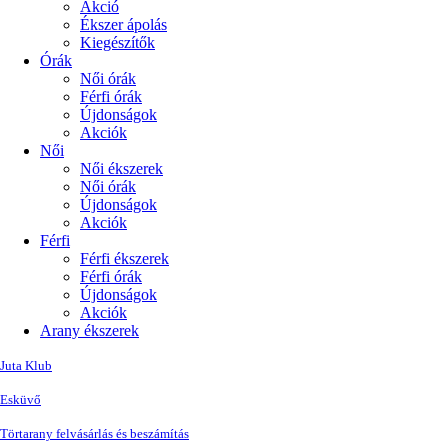
Akció
Ékszer ápolás
Kiegészítők
Órák
Női órák
Férfi órák
Újdonságok
Akciók
Női
Női ékszerek
Női órák
Újdonságok
Akciók
Férfi
Férfi ékszerek
Férfi órák
Újdonságok
Akciók
Arany ékszerek
Juta Klub
Esküvő
Törtarany felvásárlás és beszámítás