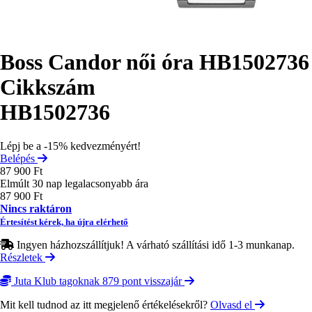
Boss Candor női óra HB1502736
Cikkszám
HB1502736
Lépj be a -15% kedvezményért!
Belépés
87 900 Ft
Elmúlt 30 nap legalacsonyabb ára
87 900 Ft
Nincs raktáron
Értesítést kérek, ha újra elérhető
Ingyen házhozszállítjuk! A várható szállítási idő 1-3 munkanap.
Részletek
Juta Klub tagoknak 879 pont visszajár
Mit kell tudnod az itt megjelenő értékelésekről?
Olvasd el