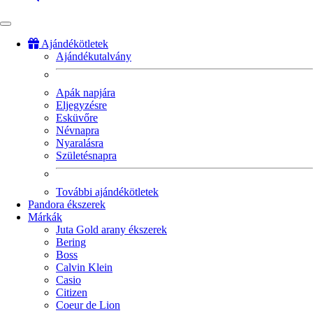
Ajándékötletek
Ajándékutalvány
Fő
navigáció
Apák napjára
Eljegyzésre
Esküvőre
Névnapra
Nyaralásra
Születésnapra
További ajándékötletek
Pandora ékszerek
Márkák
Juta Gold arany ékszerek
Bering
Boss
Calvin Klein
Casio
Citizen
Coeur de Lion