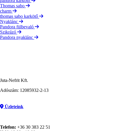
pandora karkötő
Thomas sabo
charm
thomas sabo karkötő
Nyaklánc
Pandora fülbevaló
Szikrázó
Pandora nyaklánc
Juta-Nefrit Kft.
Adószám: 12085932-2-13
Üzleteink
Telefon:
+36 30 383 22 51