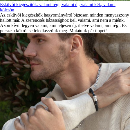
Esküvői kiegészítők: valami régi, valami új, valami kék, valami
kölcsön
Az esküvői kiegészítők hagyományáról biztosan minden menyasszony
hallott már. A szerencsés házassághoz kell valami, ami nem a miénk.
Azon kívül legyen valami, ami teljesen új, illetve valami, ami régi. És
persze a kékről se feledkezzünk meg. Mutatunk pár tippet!