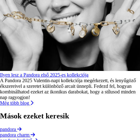
Ilyen lesz a Pandora első 2025-es kollekciója
A Pandora 2025 Valentin-napi kollekciója megérkezett, és lenyűgöző
ékszereivel a szeretet különböző arcait ünnepli. Fedezd fel, hogyan
kombinálhatod ezeket az ikonikus darabokat, hogy a stílusod minden
nap ragyogjon!
Még több blog
Mások ezeket keresik
pandora
pandora charm