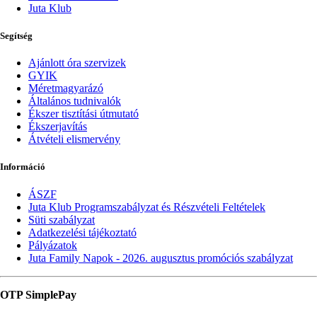
Juta Klub
Segítség
Ajánlott óra szervizek
GYIK
Méretmagyarázó
Általános tudnivalók
Ékszer tisztítási útmutató
Ékszerjavítás
Átvételi elismervény
Információ
ÁSZF
Juta Klub Programszabályzat és Részvételi Feltételek
Süti szabályzat
Adatkezelési tájékoztató
Pályázatok
Juta Family Napok - 2026. augusztus promóciós szabályzat
OTP SimplePay