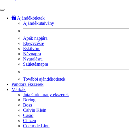
Ajándékötletek
Ajándékutalvány
Fő
navigáció
Apák napjára
Eljegyzésre
Esküvőre
Névnapra
Nyaralásra
Születésnapra
További ajándékötletek
Pandora ékszerek
Márkák
Juta Gold arany ékszerek
Bering
Boss
Calvin Klein
Casio
Citizen
Coeur de Lion