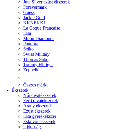
Juta Silver ezüst ékszerek
Forevermark
Guess
Jackie Gold
KKNEKKI
La Coque Francaise
Lisa
Moon Diamonds
Pandora
Seiko
Swiss Military
Thomas Sabo
Tommy Hilfiger
Zeppelin
Összes márka
Ékszerek
Női divatékszerek
Férfi divatékszerek
Arany ékszerek
Ezüst ékszerek
Lisa gyerekékszer
Esküvői ékszerek
Újdonság