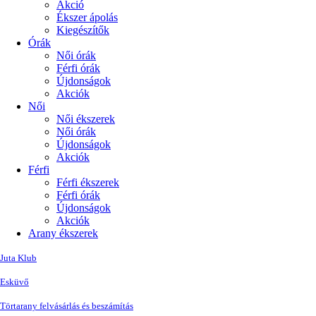
Akció
Ékszer ápolás
Kiegészítők
Órák
Női órák
Férfi órák
Újdonságok
Akciók
Női
Női ékszerek
Női órák
Újdonságok
Akciók
Férfi
Férfi ékszerek
Férfi órák
Újdonságok
Akciók
Arany ékszerek
Juta Klub
Esküvő
Törtarany felvásárlás és beszámítás