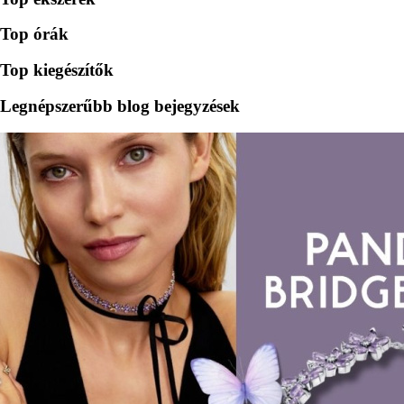
Top órák
Top kiegészítők
Legnépszerűbb blog bejegyzések