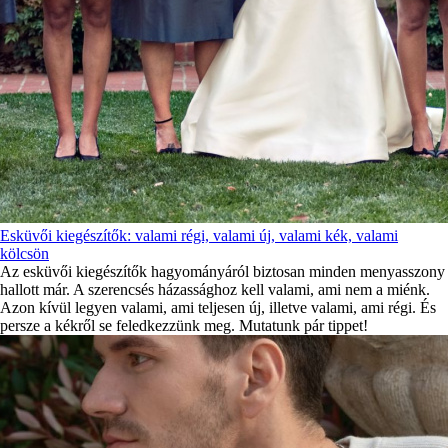
Esküvői kiegészítők: valami régi, valami új, valami kék, valami
kölcsön
Az esküvői kiegészítők hagyományáról biztosan minden menyasszony
hallott már. A szerencsés házassághoz kell valami, ami nem a miénk.
Azon kívül legyen valami, ami teljesen új, illetve valami, ami régi. És
persze a kékről se feledkezzünk meg. Mutatunk pár tippet!