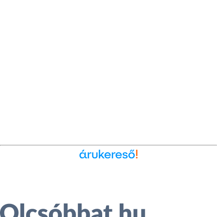
Ékszer az Árukeresőn