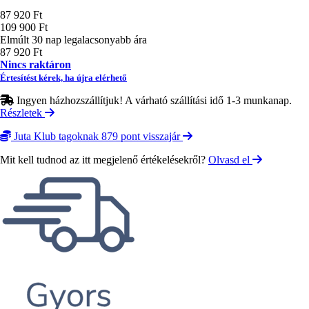
Ár
87 920 Ft
109 900 Ft
Elmúlt 30 nap legalacsonyabb ára
87 920 Ft
Nincs raktáron
Értesítést kérek, ha újra elérhető
Ingyen házhozszállítjuk! A várható szállítási idő 1-3 munkanap.
Részletek
Juta Klub tagoknak 879 pont visszajár
Mit kell tudnod az itt megjelenő értékelésekről?
Olvasd el