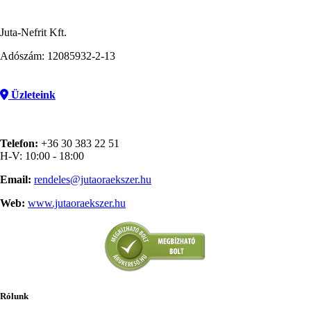
Juta-Nefrit Kft.
Adószám: 12085932-2-13
Üzleteink
Telefon:
+36 30 383 22 51
H-V: 10:00 - 18:00
Email:
rendeles@jutaoraekszer.hu
Web:
www.jutaoraekszer.hu
Rólunk