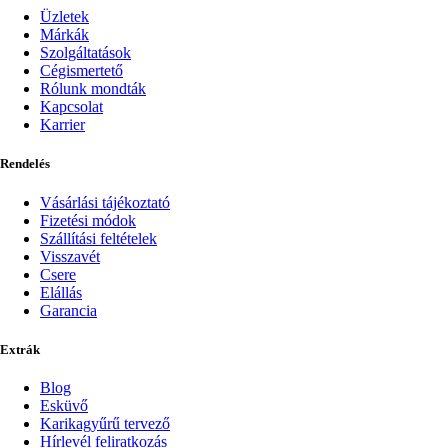
Üzletek
Márkák
Szolgáltatások
Cégismertető
Rólunk mondták
Kapcsolat
Karrier
Rendelés
Vásárlási tájékoztató
Fizetési módok
Szállítási feltételek
Visszavét
Csere
Elállás
Garancia
Extrák
Blog
Esküvő
Karikagyűrű tervező
Hírlevél feliratkozás