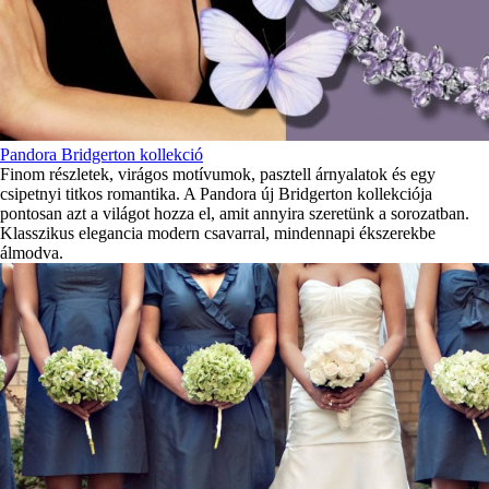
Pandora Bridgerton kollekció
Finom részletek, virágos motívumok, pasztell árnyalatok és egy
csipetnyi titkos romantika. A Pandora új Bridgerton kollekciója
pontosan azt a világot hozza el, amit annyira szeretünk a sorozatban.
Klasszikus elegancia modern csavarral, mindennapi ékszerekbe
álmodva.