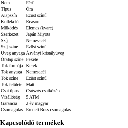
Nem
Férfi
Típus
Óra
Alapszín
Ezüst színű
Kollekció
Reason
Működés
Elemes (kvarc)
Szerkezet
Japán Miyota
Szíj
Nemesacél
Szíj színe
Ezüst színű
Üveg anyaga
Ásványi kristályüveg
Óralap színe
Fekete
Tok formája
Kerek
Tok anyaga
Nemesacél
Tok színe
Ezüst színű
Tok felülete
Matt
Csat típusa
Csúszós csatközép
Vízállóság
5 ATM
Garancia
2 év magyar
Csomagolás
Eredeti Boss csomagolás
Kapcsolódó termékek