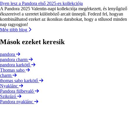
Ilyen lesz a Pandora első 2025-es kollekciója
A Pandora 2025 Valentin-napi kollekciója megérkezett, és lenyűgöző
ékszereivel a szeretet különböző arcait ünnepli. Fedezd fel, hogyan
kombinálhatod ezeket az ikonikus darabokat, hogy a stílusod minden
nap ragyogjon!
Még több blog
Mások ezeket keresik
pandora
pandora charm
pandora karkötő
Thomas sabo
charm
thomas sabo karkötő
Nyaklánc
Pandora fülbevaló
Szikrázó
Pandora nyaklánc