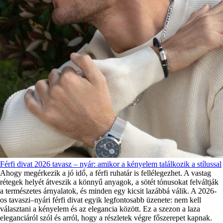
Férfi divat 2026 tavasz – nyár: amikor a kényelem találkozik a stílussal
Ahogy megérkezik a jó idő, a férfi ruhatár is fellélegezhet. A vastag
rétegek helyét átveszik a könnyű anyagok, a sötét tónusokat felváltják
a természetes árnyalatok, és minden egy kicsit lazábbá válik. A 2026-
os tavaszi–nyári férfi divat egyik legfontosabb üzenete: nem kell
választani a kényelem és az elegancia között. Ez a szezon a laza
eleganciáról szól és arról, hogy a részletek végre főszerepet kapnak.