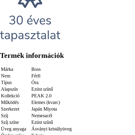
Termék információk
Márka
Boss
Nem
Férfi
Típus
Óra
Alapszín
Ezüst színű
Kollekció
PEAK 2.0
Működés
Elemes (kvarc)
Szerkezet
Japán Miyota
Szíj
Nemesacél
Szíj színe
Ezüst színű
Üveg anyaga
Ásványi kristályüveg