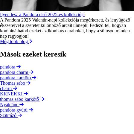
Ilyen lesz a Pandora első 2025-es kollekciója
A Pandora 2025 Valentin-napi kollekciója megérkezett, és lenyűgöző
ékszereivel a szeretet különböző arcait ünnepli. Fedezd fel, hogyan
kombinálhatod ezeket az ikonikus darabokat, hogy a stílusod minden
nap ragyogjon!
Még több blog
Mások ezeket keresik
pandora
pandora charm
pandora karkötő
Thomas sabo
charm
KKNEKKI
thomas sabo karkötő
Nyaklánc
pandora gyűrű
Szikrázó