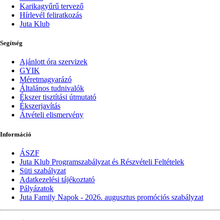
Karikagyűrű tervező
Hírlevél feliratkozás
Juta Klub
Segítség
Ajánlott óra szervizek
GYIK
Méretmagyarázó
Általános tudnivalók
Ékszer tisztítási útmutató
Ékszerjavítás
Átvételi elismervény
Információ
ÁSZF
Juta Klub Programszabályzat és Részvételi Feltételek
Süti szabályzat
Adatkezelési tájékoztató
Pályázatok
Juta Family Napok - 2026. augusztus promóciós szabályzat