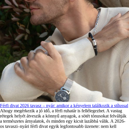
Férfi divat 2026 tavasz – nyár: amikor a kényelem találkozik a stílussal
Ahogy megérkezik a jó idő, a férfi ruhatár is fellélegezhet. A vastag
rétegek helyét átveszik a könnyű anyagok, a sötét tónusokat felváltják
a természetes árnyalatok, és minden egy kicsit lazábbá válik. A 2026-
os tavaszi–nyári férfi divat egyik legfontosabb üzenete: nem kell