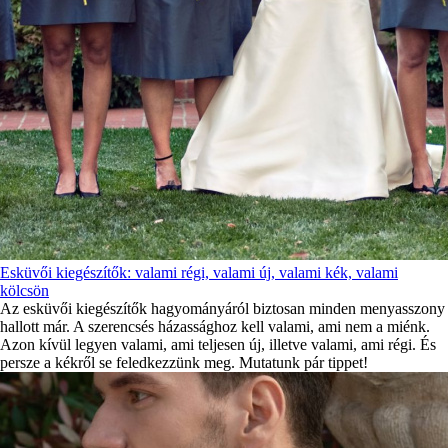
Esküvői kiegészítők: valami régi, valami új, valami kék, valami
kölcsön
Az esküvői kiegészítők hagyományáról biztosan minden menyasszony
hallott már. A szerencsés házassághoz kell valami, ami nem a miénk.
Azon kívül legyen valami, ami teljesen új, illetve valami, ami régi. És
persze a kékről se feledkezzünk meg. Mutatunk pár tippet!