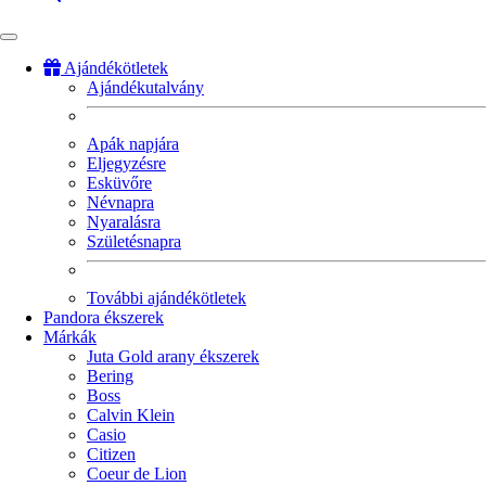
Ajándékötletek
Ajándékutalvány
Fő
navigáció
Apák napjára
Eljegyzésre
Esküvőre
Névnapra
Nyaralásra
Születésnapra
További ajándékötletek
Pandora ékszerek
Márkák
Juta Gold arany ékszerek
Bering
Boss
Calvin Klein
Casio
Citizen
Coeur de Lion