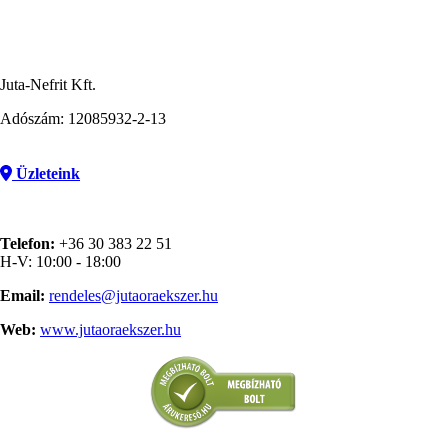
Juta-Nefrit Kft.
Adószám: 12085932-2-13
Üzleteink
Telefon:
+36 30 383 22 51
H-V: 10:00 - 18:00
Email:
rendeles@jutaoraekszer.hu
Web:
www.jutaoraekszer.hu