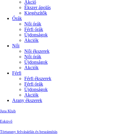
Akció
Ékszer ápolás
Kiegészítők
Órák
Női órák
Férfi órák
Újdonságok
Akciók
Női
Női ékszerek
Női órák
Újdonságok
Akciók
Férfi
Férfi ékszerek
Férfi órák
Újdonságok
Akciók
Arany ékszerek
Juta Klub
Esküvő
Törtarany felvásárlás és beszámítás