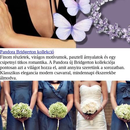
Pandora Bridgerton kollekció
Finom részletek, virágos motívumok, pasztell árnyalatok és egy
csipetnyi titkos romantika. A Pandora új Bridgerton kollekciója
pontosan azt a világot hozza el, amit annyira szeretünk a sorozatban.
Klasszikus elegancia modern csavarral, mindennapi ékszerekbe
álmodva.