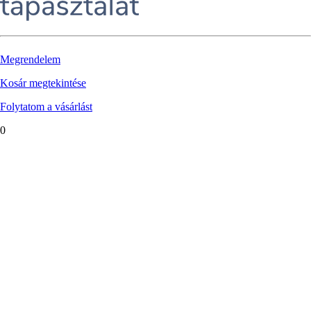
Megrendelem
Kosár megtekintése
Folytatom a vásárlást
0