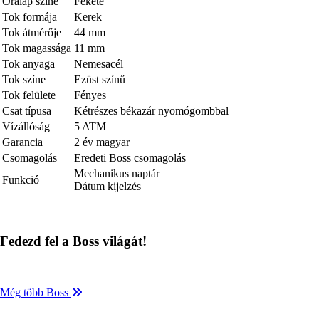
Óralap színe
Fekete
Tok formája
Kerek
Tok átmérője
44 mm
Tok magassága
11 mm
Tok anyaga
Nemesacél
Tok színe
Ezüst színű
Tok felülete
Fényes
Csat típusa
Kétrészes békazár nyomógombbal
Vízállóság
5 ATM
Garancia
2 év magyar
Csomagolás
Eredeti Boss csomagolás
Mechanikus naptár
Funkció
Dátum kijelzés
Fedezd fel a Boss világát!
Még több Boss