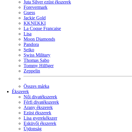
Juta Silver ezüst ékszerek
Forevermark
Guess
Jackie Gold
KKNEKKI
La Coque Francaise
Lisa
Moon Diamonds
Pandora
Seiko
Swiss Military
Thomas Sabo
Tommy Hilfiger
Zeppelin
Összes márka
Ékszerek
Női divatékszerek
Férfi divatékszerek
Arany ékszerek
Ezüst ékszerek
Lisa gyerekékszer
Esküvői ékszerek
Újdonság