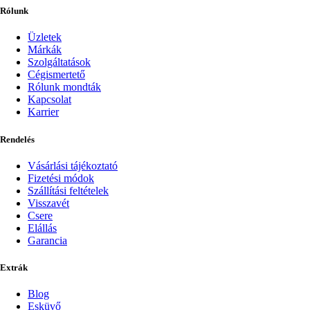
Rólunk
Üzletek
Márkák
Szolgáltatások
Cégismertető
Rólunk mondták
Kapcsolat
Karrier
Rendelés
Vásárlási tájékoztató
Fizetési módok
Szállítási feltételek
Visszavét
Csere
Elállás
Garancia
Extrák
Blog
Esküvő