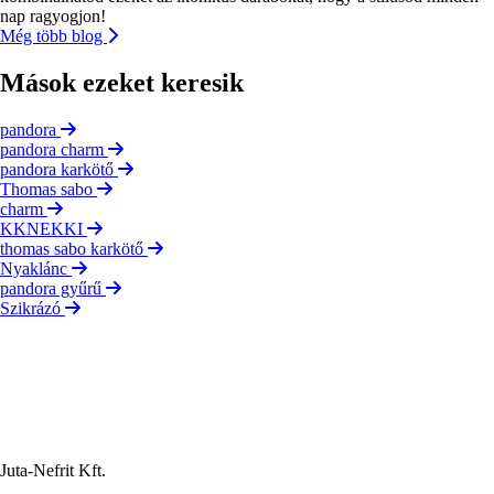
nap ragyogjon!
Még több blog
Mások ezeket keresik
pandora
pandora charm
pandora karkötő
Thomas sabo
charm
KKNEKKI
thomas sabo karkötő
Nyaklánc
pandora gyűrű
Szikrázó
Juta-Nefrit Kft.