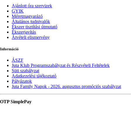
Ajánlott óra szervizek
GYIK
Méretmagyarázó
Általános tudnivalók
Ékszer tisztítási útmutató
Ékszerjavítás
Átvételi elismervény
Információ
ÁSZF
Juta Klub Programszabályzat és Részvételi Feltételek
Süti szabályzat
Adatkezelési tájékoztató
Pályázatok
Juta Family Napok - 2026. augusztus promóciós szabályzat
OTP SimplePay