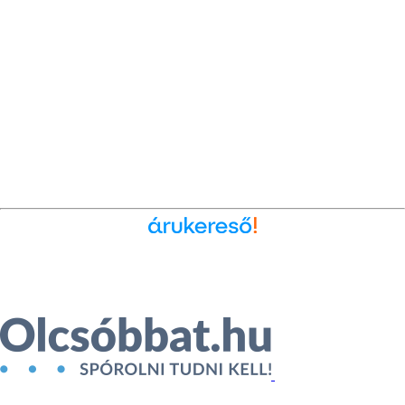
Ékszer az Árukeresőn