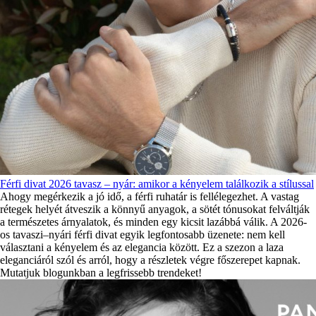
Férfi divat 2026 tavasz – nyár: amikor a kényelem találkozik a stílussal
Ahogy megérkezik a jó idő, a férfi ruhatár is fellélegezhet. A vastag
rétegek helyét átveszik a könnyű anyagok, a sötét tónusokat felváltják
a természetes árnyalatok, és minden egy kicsit lazábbá válik. A 2026-
os tavaszi–nyári férfi divat egyik legfontosabb üzenete: nem kell
választani a kényelem és az elegancia között. Ez a szezon a laza
eleganciáról szól és arról, hogy a részletek végre főszerepet kapnak.
Mutatjuk blogunkban a legfrissebb trendeket!