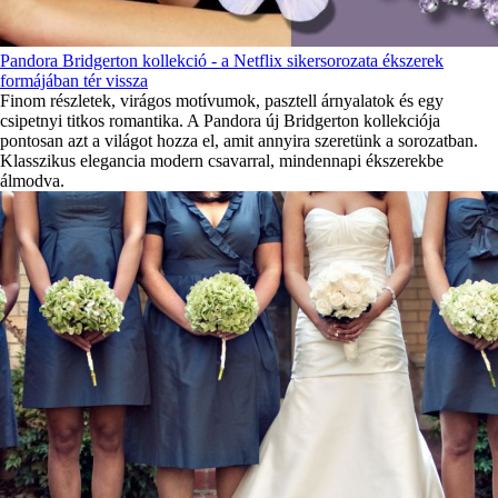
Pandora Bridgerton kollekció - a Netflix sikersorozata ékszerek
formájában tér vissza
Finom részletek, virágos motívumok, pasztell árnyalatok és egy
csipetnyi titkos romantika. A Pandora új Bridgerton kollekciója
pontosan azt a világot hozza el, amit annyira szeretünk a sorozatban.
Klasszikus elegancia modern csavarral, mindennapi ékszerekbe
álmodva.