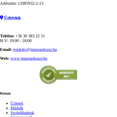
Adószám: 12085932-2-13
Üzleteink
Telefon:
+36 30 383 22 51
H-V: 10:00 - 18:00
Email:
rendeles@jutaoraekszer.hu
Web:
www.jutaoraekszer.hu
Rólunk
Üzletek
Márkák
Szolgáltatások