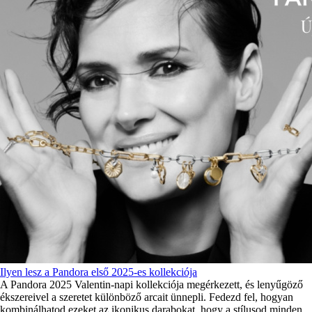
Ilyen lesz a Pandora első 2025-es kollekciója
A Pandora 2025 Valentin-napi kollekciója megérkezett, és lenyűgöző
ékszereivel a szeretet különböző arcait ünnepli. Fedezd fel, hogyan
kombinálhatod ezeket az ikonikus darabokat, hogy a stílusod minden