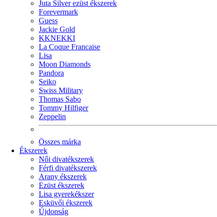
Juta Silver ezüst ékszerek
Forevermark
Guess
Jackie Gold
KKNEKKI
La Coque Francaise
Lisa
Moon Diamonds
Pandora
Seiko
Swiss Military
Thomas Sabo
Tommy Hilfiger
Zeppelin
Összes márka
Ékszerek
Női divatékszerek
Férfi divatékszerek
Arany ékszerek
Ezüst ékszerek
Lisa gyerekékszer
Esküvői ékszerek
Újdonság