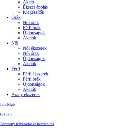
Akció
Ékszer ápolás
Kiegészítők
Órák
Női órák
Férfi órák
Újdonságok
Akciók
Női
Női ékszerek
Női órák
Újdonságok
Akciók
Férfi
Férfi ékszerek
Férfi órák
Újdonságok
Akciók
Arany ékszerek
Juta Klub
Esküvő
Törtarany felvásárlás és beszámítás