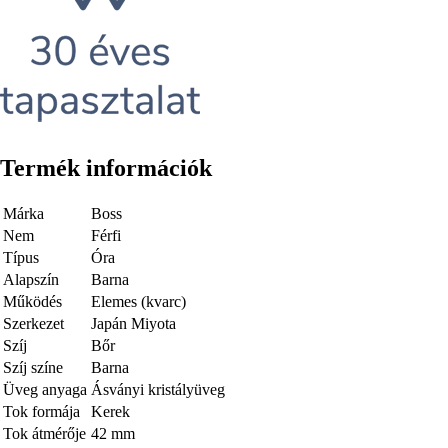
Termék információk
Márka
Boss
Nem
Férfi
Típus
Óra
Alapszín
Barna
Működés
Elemes (kvarc)
Szerkezet
Japán Miyota
Szíj
Bőr
Szíj színe
Barna
Üveg anyaga
Ásványi kristályüveg
Tok formája
Kerek
Tok átmérője
42 mm