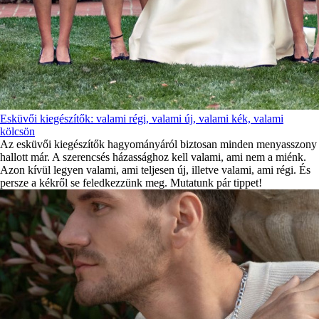
Esküvői kiegészítők: valami régi, valami új, valami kék, valami
kölcsön
Az esküvői kiegészítők hagyományáról biztosan minden menyasszony
hallott már. A szerencsés házassághoz kell valami, ami nem a miénk.
Azon kívül legyen valami, ami teljesen új, illetve valami, ami régi. És
persze a kékről se feledkezzünk meg. Mutatunk pár tippet!