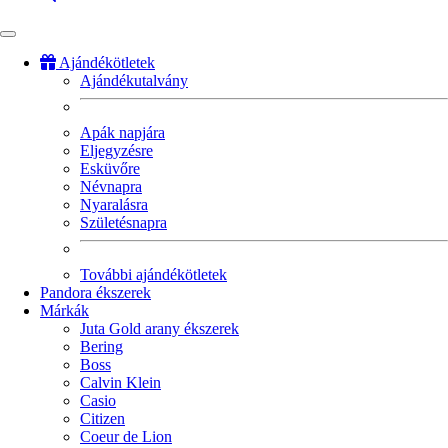
Ajándékötletek
Ajándékutalvány
Fő
navigáció
Apák napjára
Eljegyzésre
Esküvőre
Névnapra
Nyaralásra
Születésnapra
További ajándékötletek
Pandora ékszerek
Márkák
Juta Gold arany ékszerek
Bering
Boss
Calvin Klein
Casio
Citizen
Coeur de Lion