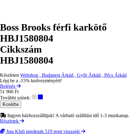
Boss Brooks férfi karkötő
HBJ1580804
Cikkszám
HBJ1580804
Készleten
Webshop , Budapest Árkád , Győr Árkád , Pécs Árkád
Lépj be a -15% kedvezményért!
Belépés
51 900 Ft
További színek:
Ingyen házhozszállítjuk! A várható szállítási idő 1-3 munkanap.
Részletek
Juta Klub tagoknak 519 pont visszajár