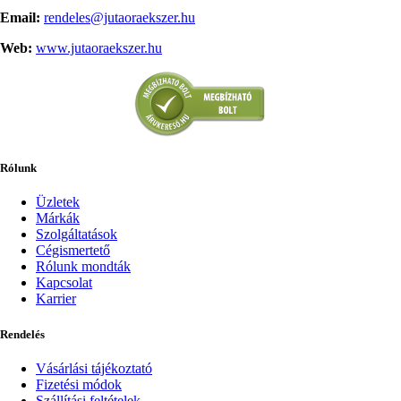
Email:
rendeles@jutaoraekszer.hu
Web:
www.jutaoraekszer.hu
Rólunk
Üzletek
Márkák
Szolgáltatások
Cégismertető
Rólunk mondták
Kapcsolat
Karrier
Rendelés
Vásárlási tájékoztató
Fizetési módok
Szállítási feltételek