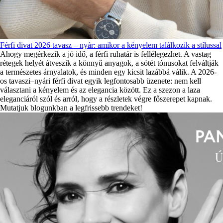
Férfi divat 2026 tavasz – nyár: amikor a kényelem találkozik a stílussal
Ahogy megérkezik a jó idő, a férfi ruhatár is fellélegezhet. A vastag
rétegek helyét átveszik a könnyű anyagok, a sötét tónusokat felváltják
a természetes árnyalatok, és minden egy kicsit lazábbá válik. A 2026-
os tavaszi–nyári férfi divat egyik legfontosabb üzenete: nem kell
választani a kényelem és az elegancia között. Ez a szezon a laza
eleganciáról szól és arról, hogy a részletek végre főszerepet kapnak.
Mutatjuk blogunkban a legfrissebb trendeket!