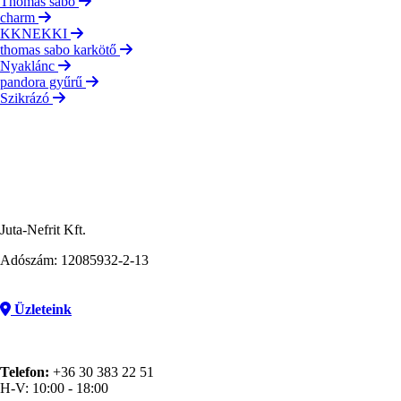
Thomas sabo
charm
KKNEKKI
thomas sabo karkötő
Nyaklánc
pandora gyűrű
Szikrázó
Juta-Nefrit Kft.
Adószám: 12085932-2-13
Üzleteink
Telefon:
+36 30 383 22 51
H-V: 10:00 - 18:00