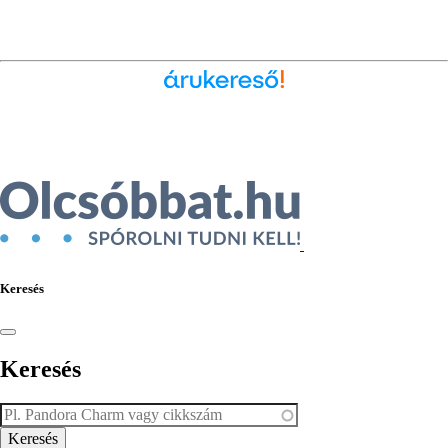
Ékszer az Árukeresőn
Keresés
Keresés