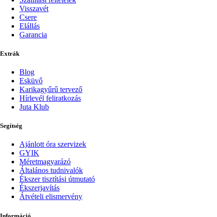
Visszavét
Csere
Elállás
Garancia
Extrák
Blog
Esküvő
Karikagyűrű tervező
Hírlevél feliratkozás
Juta Klub
Segítség
Ajánlott óra szervizek
GYIK
Méretmagyarázó
Általános tudnivalók
Ékszer tisztítási útmutató
Ékszerjavítás
Átvételi elismervény
Információ