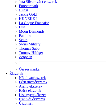
Juta Silver ezüst ékszerek
Forevermark
Guess
Jackie Gold
KKNEKKI
La Coque Francaise
Lisa
Moon Diamonds
Pandora
Seiko
Swiss Military
Thomas Sabo
Tommy Hilfiger
Zeppelin
Összes márka
Ékszerek
Női divatékszerek
Férfi divatékszerek
Arany ékszerek
Ezüst ékszerek
Lisa gyerekékszer
Esküvői ékszerek
Újdonság