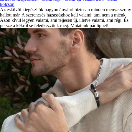
kölcsön
Az esküvői kiegészítők hagyományáról biztosan minden menyasszony
hallott már. A szerencsés házassághoz kell valami, ami nem a miénk.
Azon kívül legyen valami, ami teljesen új, illetve valami, ami régi. És
persze a kékről se feledkezzünk meg. Mutatunk pár tippet!