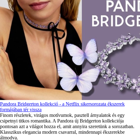
Pandora Bridgerton kollekció - a Netflix sikersorozata ékszerek
formájában tér vissza
Finom részletek, virágos motívumok, pasztell árnyalatok és egy
csipetnyi titkos romantika. A Pandora új Bridgerton kollekciója
pontosan azt a világot hozza el, amit annyira szeretünk a sorozatban.
Klasszikus elegancia modern csavarral, mindennapi ékszerekbe
álmodva.