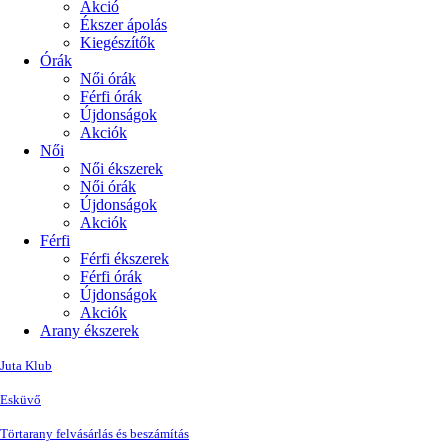
Akció
Ékszer ápolás
Kiegészítők
Órák
Női órák
Férfi órák
Újdonságok
Akciók
Női
Női ékszerek
Női órák
Újdonságok
Akciók
Férfi
Férfi ékszerek
Férfi órák
Újdonságok
Akciók
Arany ékszerek
Juta Klub
Esküvő
Törtarany felvásárlás és beszámítás