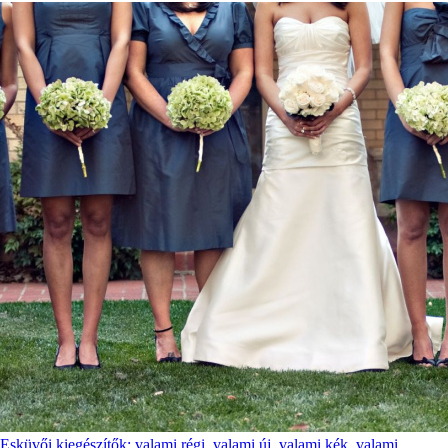
Esküvői kiegészítők: valami régi, valami új, valami kék, valami