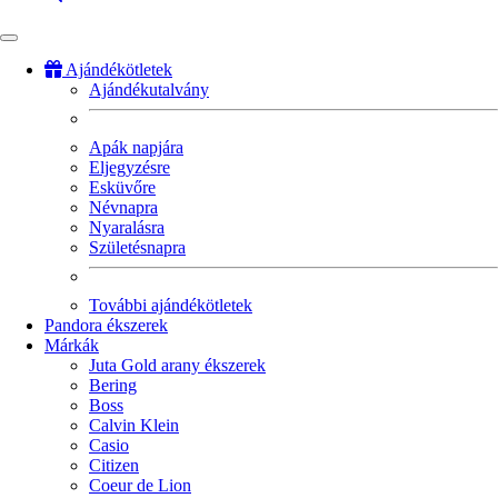
Ajándékötletek
Ajándékutalvány
Fő
navigáció
Apák napjára
Eljegyzésre
Esküvőre
Névnapra
Nyaralásra
Születésnapra
További ajándékötletek
Pandora ékszerek
Márkák
Juta Gold arany ékszerek
Bering
Boss
Calvin Klein
Casio
Citizen
Coeur de Lion