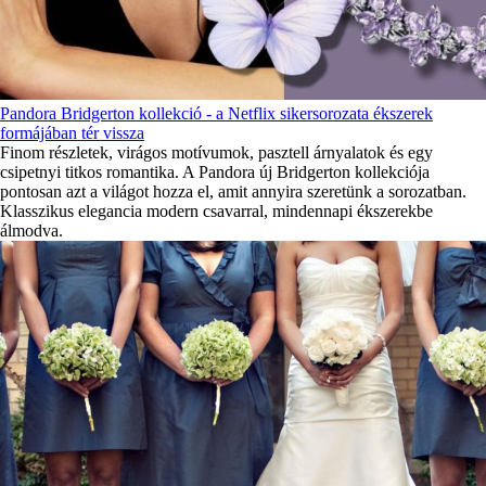
Pandora Bridgerton kollekció - a Netflix sikersorozata ékszerek
formájában tér vissza
Finom részletek, virágos motívumok, pasztell árnyalatok és egy
csipetnyi titkos romantika. A Pandora új Bridgerton kollekciója
pontosan azt a világot hozza el, amit annyira szeretünk a sorozatban.
Klasszikus elegancia modern csavarral, mindennapi ékszerekbe
álmodva.