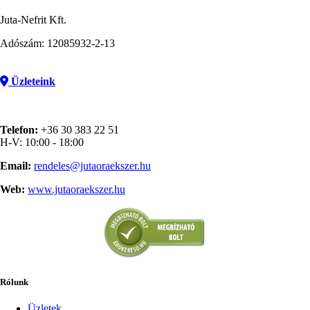
Juta-Nefrit Kft.
Adószám: 12085932-2-13
Üzleteink
Telefon:
+36 30 383 22 51
H-V: 10:00 - 18:00
Email:
rendeles@jutaoraekszer.hu
Web:
www.jutaoraekszer.hu
Rólunk
Üzletek