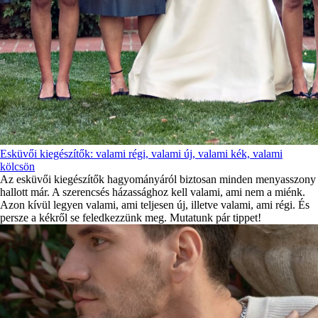
Esküvői kiegészítők: valami régi, valami új, valami kék, valami
kölcsön
Az esküvői kiegészítők hagyományáról biztosan minden menyasszony
hallott már. A szerencsés házassághoz kell valami, ami nem a miénk.
Azon kívül legyen valami, ami teljesen új, illetve valami, ami régi. És
persze a kékről se feledkezzünk meg. Mutatunk pár tippet!