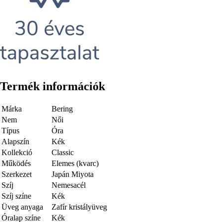
Termék információk
Márka
Bering
Nem
Női
Típus
Óra
Alapszín
Kék
Kollekció
Classic
Működés
Elemes (kvarc)
Szerkezet
Japán Miyota
Szíj
Nemesacél
Szíj színe
Kék
Üveg anyaga
Zafír kristályüveg
Óralap színe
Kék