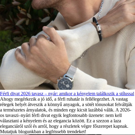
Férfi divat 2026 tavasz – nyár: amikor a kényelem találkozik a stílussal
Ahogy megérkezik a jó idő, a férfi ruhatár is fellélegezhet. A vastag
rétegek helyét átveszik a könnyű anyagok, a sötét tónusokat felváltják
a természetes árnyalatok, és minden egy kicsit lazábbá válik. A 2026-
os tavaszi–nyári férfi divat egyik legfontosabb üzenete: nem kell
választani a kényelem és az elegancia között. Ez a szezon a laza
eleganciáról szól és arról, hogy a részletek végre főszerepet kapnak.
Mutatjuk blogunkban a legfrissebb trendeket!