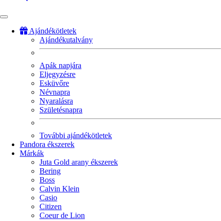
Ajándékötletek
Ajándékutalvány
Fő
navigáció
Apák napjára
Eljegyzésre
Esküvőre
Névnapra
Nyaralásra
Születésnapra
További ajándékötletek
Pandora ékszerek
Márkák
Juta Gold arany ékszerek
Bering
Boss
Calvin Klein
Casio
Citizen
Coeur de Lion