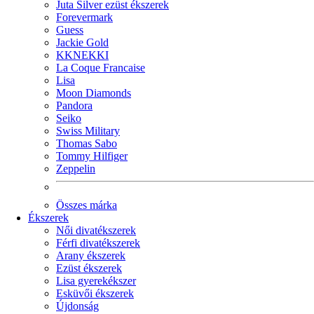
Juta Silver ezüst ékszerek
Forevermark
Guess
Jackie Gold
KKNEKKI
La Coque Francaise
Lisa
Moon Diamonds
Pandora
Seiko
Swiss Military
Thomas Sabo
Tommy Hilfiger
Zeppelin
Összes márka
Ékszerek
Női divatékszerek
Férfi divatékszerek
Arany ékszerek
Ezüst ékszerek
Lisa gyerekékszer
Esküvői ékszerek
Újdonság