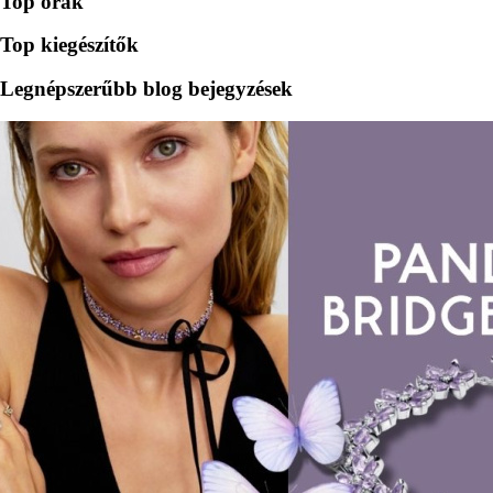
Top órák
Top kiegészítők
Legnépszerűbb blog bejegyzések