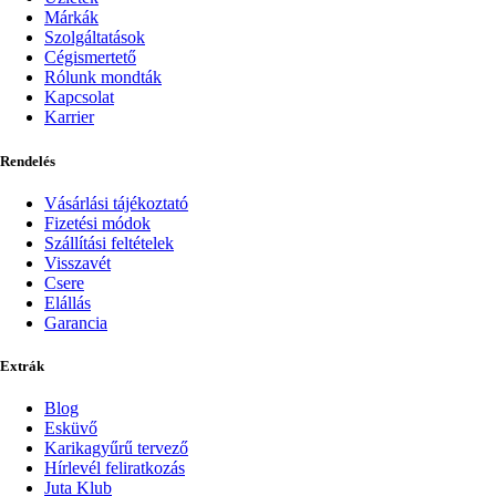
Márkák
Szolgáltatások
Cégismertető
Rólunk mondták
Kapcsolat
Karrier
Rendelés
Vásárlási tájékoztató
Fizetési módok
Szállítási feltételek
Visszavét
Csere
Elállás
Garancia
Extrák
Blog
Esküvő
Karikagyűrű tervező
Hírlevél feliratkozás
Juta Klub