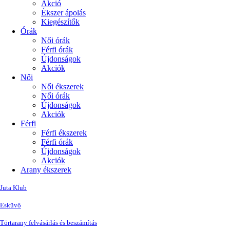
Akció
Ékszer ápolás
Kiegészítők
Órák
Női órák
Férfi órák
Újdonságok
Akciók
Női
Női ékszerek
Női órák
Újdonságok
Akciók
Férfi
Férfi ékszerek
Férfi órák
Újdonságok
Akciók
Arany ékszerek
Juta Klub
Esküvő
Törtarany felvásárlás és beszámítás