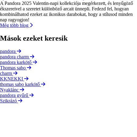
A Pandora 2025 Valentin-napi kollekciója megérkezett, és lenyűgöző
ékszereivel a szeretet különböző arcait ünnepli. Fedezd fel, hogyan
kombinálhatod ezeket az ikonikus darabokat, hogy a stílusod minden
nap ragyogjon!
Még több blog
Mások ezeket keresik
pandora
pandora charm
pandora karkötő
Thomas sabo
charm
KKNEKKI
thomas sabo karkötő
Nyaklánc
pandora gyűrű
Szikrázó