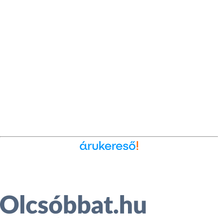
Ékszer az Árukeresőn