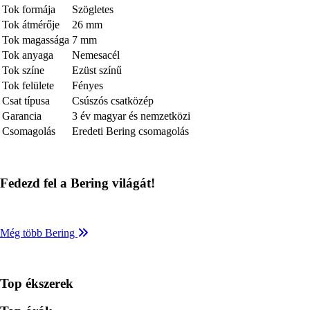
Tok formája
Szögletes
Tok átmérője
26 mm
Tok magassága
7 mm
Tok anyaga
Nemesacél
Tok színe
Ezüst színű
Tok felülete
Fényes
Csat típusa
Csúszós csatközép
Garancia
3 év magyar és nemzetközi
Csomagolás
Eredeti Bering csomagolás
Fedezd fel a Bering világát!
Még több Bering
Top ékszerek