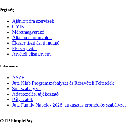
Segítség
Ajánlott óra szervizek
GYIK
Méretmagyarázó
Általános tudnivalók
Ékszer tisztítási útmutató
Ékszerjavítás
Átvételi elismervény
Információ
ÁSZF
Juta Klub Programszabályzat és Részvételi Feltételek
Süti szabályzat
Adatkezelési tájékoztató
Pályázatok
Juta Family Napok - 2026. augusztus promóciós szabályzat
OTP SimplePay