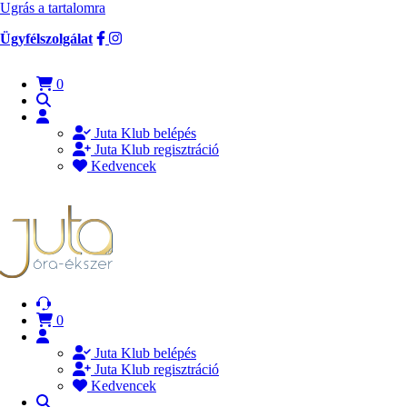
Ugrás a tartalomra
Ügyfélszolgálat
0
Juta Klub belépés
Juta Klub regisztráció
Kedvencek
0
Juta Klub belépés
Juta Klub regisztráció
Kedvencek