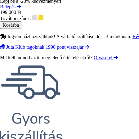
Lépj be a -20% kedvezményért!
Belépés
199 000 Ft
További színek:
Ingyen házhozszállítjuk! A várható szállítási idő 1-3 munkanap.
Ré
Juta Klub tagoknak 1990 pont visszajár
Mit kell tudnod az itt megjelenő értékelésekről?
Olvasd el