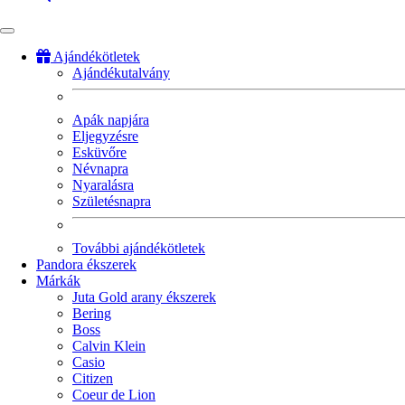
Ajándékötletek
Ajándékutalvány
Fő
navigáció
Apák napjára
Eljegyzésre
Esküvőre
Névnapra
Nyaralásra
Születésnapra
További ajándékötletek
Pandora ékszerek
Márkák
Juta Gold arany ékszerek
Bering
Boss
Calvin Klein
Casio
Citizen
Coeur de Lion