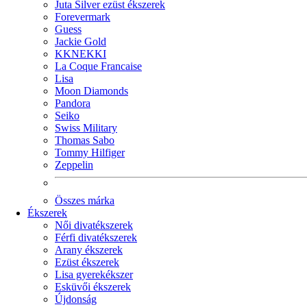
Juta Silver ezüst ékszerek
Forevermark
Guess
Jackie Gold
KKNEKKI
La Coque Francaise
Lisa
Moon Diamonds
Pandora
Seiko
Swiss Military
Thomas Sabo
Tommy Hilfiger
Zeppelin
Összes márka
Ékszerek
Női divatékszerek
Férfi divatékszerek
Arany ékszerek
Ezüst ékszerek
Lisa gyerekékszer
Esküvői ékszerek
Újdonság