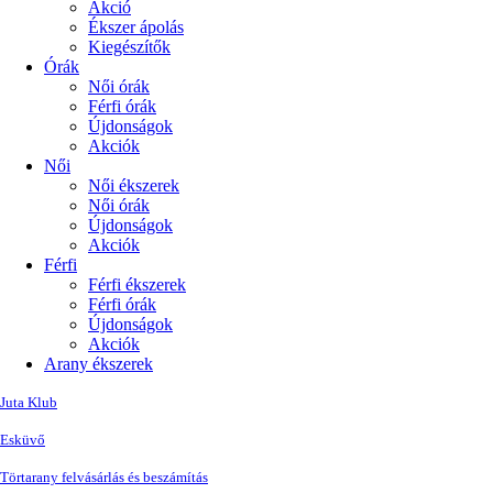
Akció
Ékszer ápolás
Kiegészítők
Órák
Női órák
Férfi órák
Újdonságok
Akciók
Női
Női ékszerek
Női órák
Újdonságok
Akciók
Férfi
Férfi ékszerek
Férfi órák
Újdonságok
Akciók
Arany ékszerek
Juta Klub
Esküvő
Törtarany felvásárlás és beszámítás