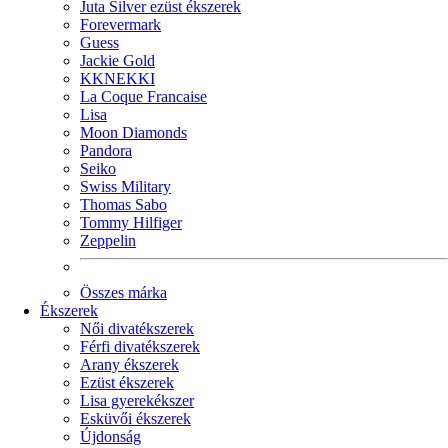
Juta Silver ezüst ékszerek
Forevermark
Guess
Jackie Gold
KKNEKKI
La Coque Francaise
Lisa
Moon Diamonds
Pandora
Seiko
Swiss Military
Thomas Sabo
Tommy Hilfiger
Zeppelin
Összes márka
Ékszerek
Női divatékszerek
Férfi divatékszerek
Arany ékszerek
Ezüst ékszerek
Lisa gyerekékszer
Esküvői ékszerek
Újdonság