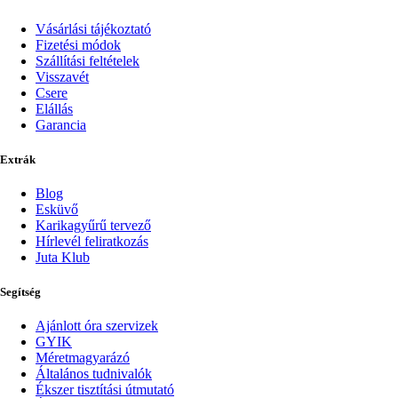
Vásárlási tájékoztató
Fizetési módok
Szállítási feltételek
Visszavét
Csere
Elállás
Garancia
Extrák
Blog
Esküvő
Karikagyűrű tervező
Hírlevél feliratkozás
Juta Klub
Segítség
Ajánlott óra szervizek
GYIK
Méretmagyarázó
Általános tudnivalók
Ékszer tisztítási útmutató