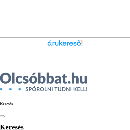
Ékszer az Árukeresőn
Keresés
Keresés