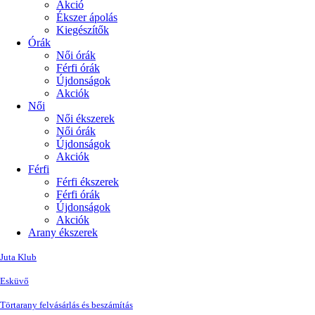
Akció
Ékszer ápolás
Kiegészítők
Órák
Női órák
Férfi órák
Újdonságok
Akciók
Női
Női ékszerek
Női órák
Újdonságok
Akciók
Férfi
Férfi ékszerek
Férfi órák
Újdonságok
Akciók
Arany ékszerek
Juta Klub
Esküvő
Törtarany felvásárlás és beszámítás