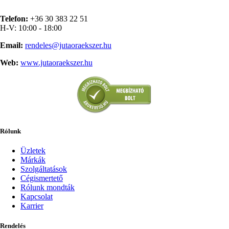
Telefon:
+36 30 383 22 51
H-V: 10:00 - 18:00
Email:
rendeles@jutaoraekszer.hu
Web:
www.jutaoraekszer.hu
Rólunk
Üzletek
Márkák
Szolgáltatások
Cégismertető
Rólunk mondták
Kapcsolat
Karrier
Rendelés