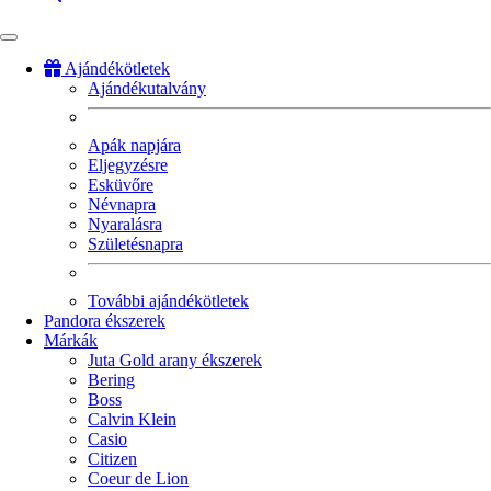
Ajándékötletek
Ajándékutalvány
Fő
navigáció
Apák napjára
Eljegyzésre
Esküvőre
Névnapra
Nyaralásra
Születésnapra
További ajándékötletek
Pandora ékszerek
Márkák
Juta Gold arany ékszerek
Bering
Boss
Calvin Klein
Casio
Citizen
Coeur de Lion