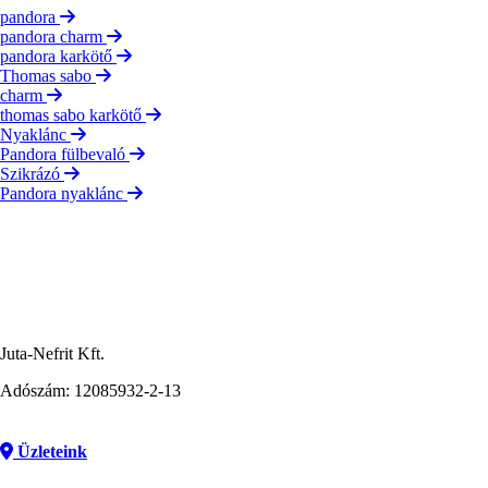
pandora
pandora charm
pandora karkötő
Thomas sabo
charm
thomas sabo karkötő
Nyaklánc
Pandora fülbevaló
Szikrázó
Pandora nyaklánc
Juta-Nefrit Kft.
Adószám: 12085932-2-13
Üzleteink