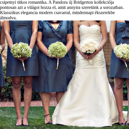
csipetnyi titkos romantika. A Pandora új Bridgerton kollekciója
pontosan azt a világot hozza el, amit annyira szeretünk a sorozatban.
Klasszikus elegancia modern csavarral, mindennapi ékszerekbe
álmodva.