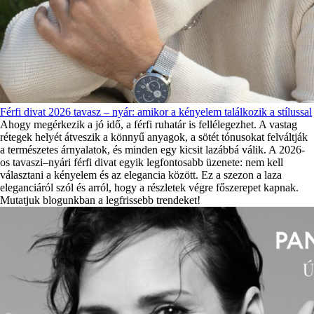
Férfi divat 2026 tavasz – nyár: amikor a kényelem találkozik a stílussal
Ahogy megérkezik a jó idő, a férfi ruhatár is fellélegezhet. A vastag
rétegek helyét átveszik a könnyű anyagok, a sötét tónusokat felváltják
a természetes árnyalatok, és minden egy kicsit lazábbá válik. A 2026-
os tavaszi–nyári férfi divat egyik legfontosabb üzenete: nem kell
választani a kényelem és az elegancia között. Ez a szezon a laza
eleganciáról szól és arról, hogy a részletek végre főszerepet kapnak.
Mutatjuk blogunkban a legfrissebb trendeket!