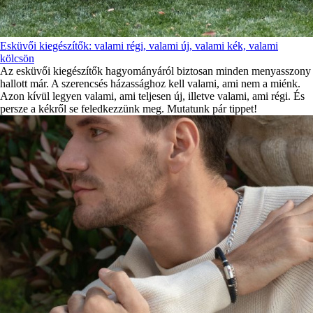
Esküvői kiegészítők: valami régi, valami új, valami kék, valami
kölcsön
Az esküvői kiegészítők hagyományáról biztosan minden menyasszony
hallott már. A szerencsés házassághoz kell valami, ami nem a miénk.
Azon kívül legyen valami, ami teljesen új, illetve valami, ami régi. És
persze a kékről se feledkezzünk meg. Mutatunk pár tippet!