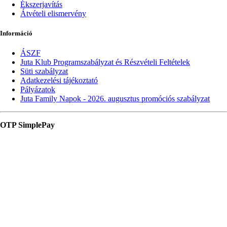
Ékszerjavítás
Átvételi elismervény
Információ
ÁSZF
Juta Klub Programszabályzat és Részvételi Feltételek
Süti szabályzat
Adatkezelési tájékoztató
Pályázatok
Juta Family Napok - 2026. augusztus promóciós szabályzat
OTP SimplePay