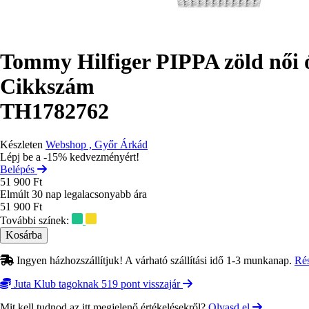
Tommy Hilfiger PIPPA zöld női
Cikkszám
TH1782762
Készleten
Webshop , Győr Árkád
Lépj be a -15% kedvezményért!
Belépés
51 900 Ft
Elmúlt 30 nap legalacsonyabb ára
51 900 Ft
További színek:
Ingyen házhozszállítjuk! A várható szállítási idő 1-3 munkanap.
Ré
Juta Klub tagoknak 519 pont visszajár
Mit kell tudnod az itt megjelenő értékelésekről?
Olvasd el