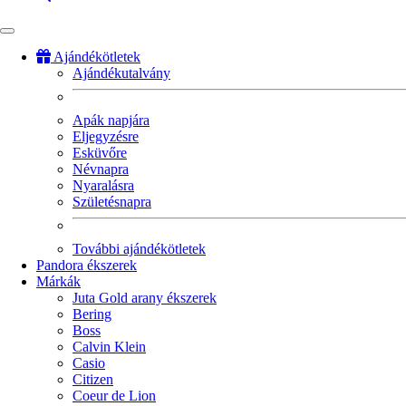
Ajándékötletek
Ajándékutalvány
Fő
navigáció
Apák napjára
Eljegyzésre
Esküvőre
Névnapra
Nyaralásra
Születésnapra
További ajándékötletek
Pandora ékszerek
Márkák
Juta Gold arany ékszerek
Bering
Boss
Calvin Klein
Casio
Citizen
Coeur de Lion