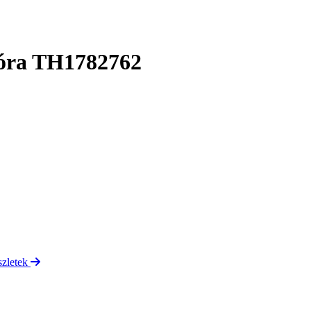
 óra TH1782762
szletek