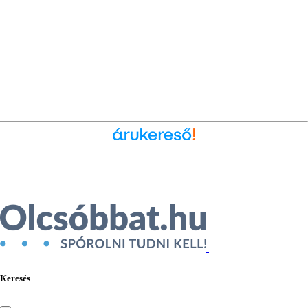
Ékszer az Árukeresőn
Keresés