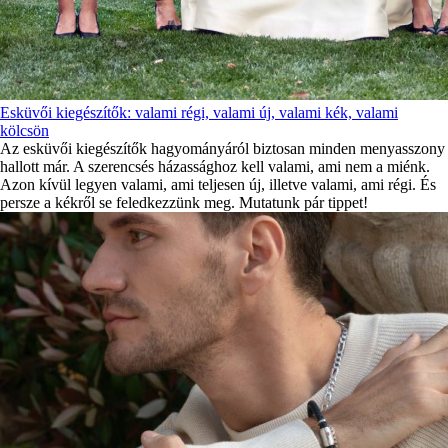
Esküvői kiegészítők: valami régi, valami új, valami kék, valami
kölcsön
Az esküvői kiegészítők hagyományáról biztosan minden menyasszony
hallott már. A szerencsés házassághoz kell valami, ami nem a miénk.
Azon kívül legyen valami, ami teljesen új, illetve valami, ami régi. És
persze a kékről se feledkezzünk meg. Mutatunk pár tippet!