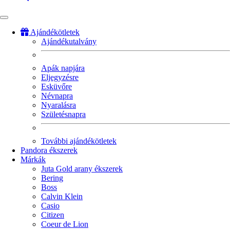
Ajándékötletek
Ajándékutalvány
Fő
navigáció
Apák napjára
Eljegyzésre
Esküvőre
Névnapra
Nyaralásra
Születésnapra
További ajándékötletek
Pandora ékszerek
Márkák
Juta Gold arany ékszerek
Bering
Boss
Calvin Klein
Casio
Citizen
Coeur de Lion