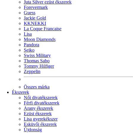
Juta Silver ezüst ékszerek
Forevermark
Guess
Jackie Gold
KKNEKKI
La Coque Francaise
Lisa
Moon Diamonds
Pandora
Seiko
Swiss Military
Thomas Sabo
Tommy Hilfiger
Zeppelin
Összes márka
Ékszerek
Női divatékszerek
Férfi divatékszerek
Arany ékszerek
Ezüst ékszerek
Lisa gyerekékszer
Esküvői ékszerek
Újdonság