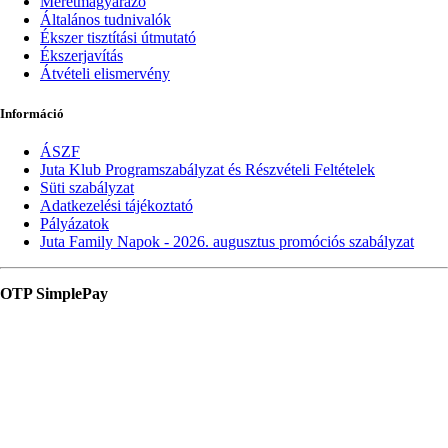
Méretmagyarázó
Általános tudnivalók
Ékszer tisztítási útmutató
Ékszerjavítás
Átvételi elismervény
Információ
ÁSZF
Juta Klub Programszabályzat és Részvételi Feltételek
Süti szabályzat
Adatkezelési tájékoztató
Pályázatok
Juta Family Napok - 2026. augusztus promóciós szabályzat
OTP SimplePay