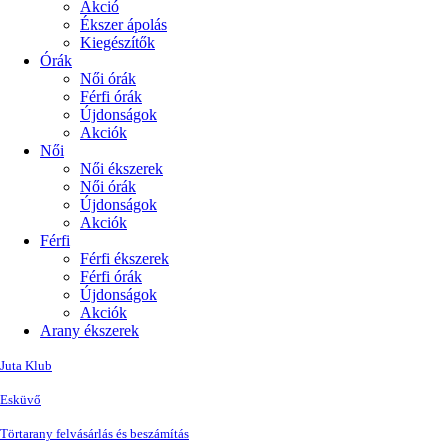
Akció
Ékszer ápolás
Kiegészítők
Órák
Női órák
Férfi órák
Újdonságok
Akciók
Női
Női ékszerek
Női órák
Újdonságok
Akciók
Férfi
Férfi ékszerek
Férfi órák
Újdonságok
Akciók
Arany ékszerek
Juta Klub
Esküvő
Törtarany felvásárlás és beszámítás