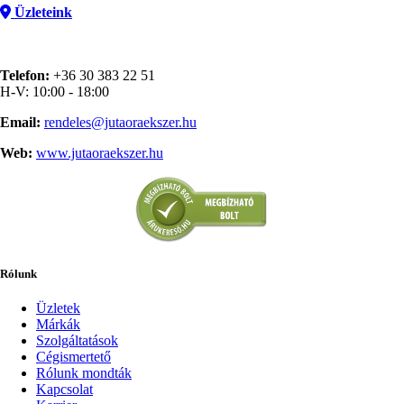
Üzleteink
Telefon:
+36 30 383 22 51
H-V: 10:00 - 18:00
Email:
rendeles@jutaoraekszer.hu
Web:
www.jutaoraekszer.hu
Rólunk
Üzletek
Márkák
Szolgáltatások
Cégismertető
Rólunk mondták
Kapcsolat