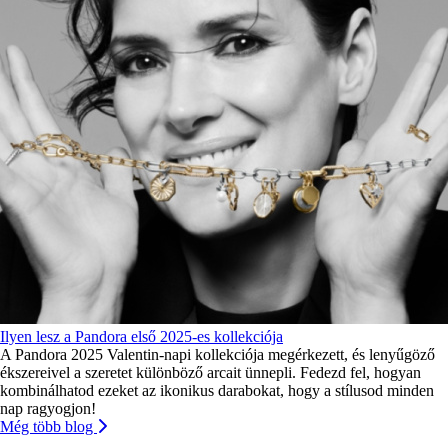
Ilyen lesz a Pandora első 2025-es kollekciója
A Pandora 2025 Valentin-napi kollekciója megérkezett, és lenyűgöző
ékszereivel a szeretet különböző arcait ünnepli. Fedezd fel, hogyan
kombinálhatod ezeket az ikonikus darabokat, hogy a stílusod minden
nap ragyogjon!
Még több blog