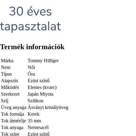
Termék információk
Márka
Tommy Hilfiger
Nem
Női
Típus
Óra
Alapszín
Ezüst színű
Működés
Elemes (kvarc)
Szerkezet
Japán Miyota
Szíj
Szilikon
Üveg anyaga
Ásványi kristályüveg
Tok formája
Kerek
Tok átmérője
35 mm
Tok anyaga
Nemesacél
Tok színe
Ezüst színű