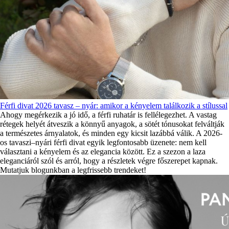
Férfi divat 2026 tavasz – nyár: amikor a kényelem találkozik a stílussal
Ahogy megérkezik a jó idő, a férfi ruhatár is fellélegezhet. A vastag
rétegek helyét átveszik a könnyű anyagok, a sötét tónusokat felváltják
a természetes árnyalatok, és minden egy kicsit lazábbá válik. A 2026-
os tavaszi–nyári férfi divat egyik legfontosabb üzenete: nem kell
választani a kényelem és az elegancia között. Ez a szezon a laza
eleganciáról szól és arról, hogy a részletek végre főszerepet kapnak.
Mutatjuk blogunkban a legfrissebb trendeket!