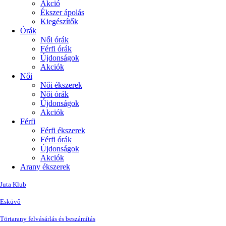
Akció
Ékszer ápolás
Kiegészítők
Órák
Női órák
Férfi órák
Újdonságok
Akciók
Női
Női ékszerek
Női órák
Újdonságok
Akciók
Férfi
Férfi ékszerek
Férfi órák
Újdonságok
Akciók
Arany ékszerek
Juta Klub
Esküvő
Törtarany felvásárlás és beszámítás