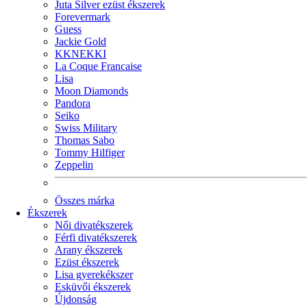
Juta Silver ezüst ékszerek
Forevermark
Guess
Jackie Gold
KKNEKKI
La Coque Francaise
Lisa
Moon Diamonds
Pandora
Seiko
Swiss Military
Thomas Sabo
Tommy Hilfiger
Zeppelin
Összes márka
Ékszerek
Női divatékszerek
Férfi divatékszerek
Arany ékszerek
Ezüst ékszerek
Lisa gyerekékszer
Esküvői ékszerek
Újdonság