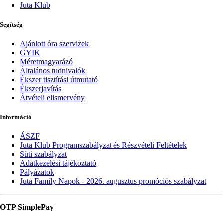
Juta Klub
Segítség
Ajánlott óra szervizek
GYIK
Méretmagyarázó
Általános tudnivalók
Ékszer tisztítási útmutató
Ékszerjavítás
Átvételi elismervény
Információ
ÁSZF
Juta Klub Programszabályzat és Részvételi Feltételek
Süti szabályzat
Adatkezelési tájékoztató
Pályázatok
Juta Family Napok - 2026. augusztus promóciós szabályzat
OTP SimplePay