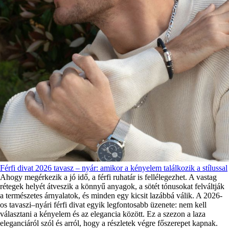
Férfi divat 2026 tavasz – nyár: amikor a kényelem találkozik a stílussal
Ahogy megérkezik a jó idő, a férfi ruhatár is fellélegezhet. A vastag
rétegek helyét átveszik a könnyű anyagok, a sötét tónusokat felváltják
a természetes árnyalatok, és minden egy kicsit lazábbá válik. A 2026-
os tavaszi–nyári férfi divat egyik legfontosabb üzenete: nem kell
választani a kényelem és az elegancia között. Ez a szezon a laza
eleganciáról szól és arról, hogy a részletek végre főszerepet kapnak.