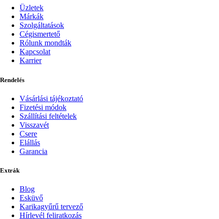
Üzletek
Márkák
Szolgáltatások
Cégismertető
Rólunk mondták
Kapcsolat
Karrier
Rendelés
Vásárlási tájékoztató
Fizetési módok
Szállítási feltételek
Visszavét
Csere
Elállás
Garancia
Extrák
Blog
Esküvő
Karikagyűrű tervező
Hírlevél feliratkozás