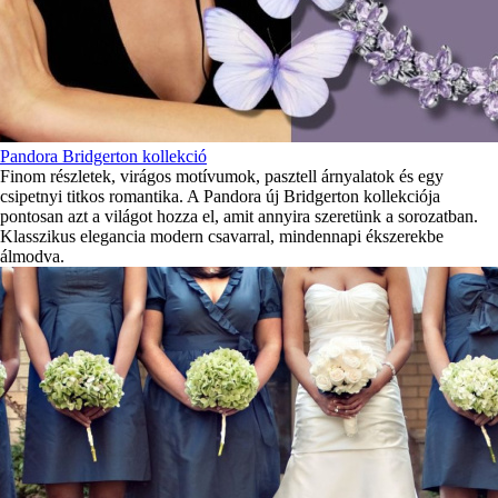
Pandora Bridgerton kollekció
Finom részletek, virágos motívumok, pasztell árnyalatok és egy
csipetnyi titkos romantika. A Pandora új Bridgerton kollekciója
pontosan azt a világot hozza el, amit annyira szeretünk a sorozatban.
Klasszikus elegancia modern csavarral, mindennapi ékszerekbe
álmodva.