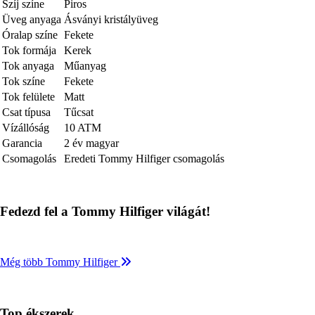
Szíj színe
Piros
Üveg anyaga
Ásványi kristályüveg
Óralap színe
Fekete
Tok formája
Kerek
Tok anyaga
Műanyag
Tok színe
Fekete
Tok felülete
Matt
Csat típusa
Tűcsat
Vízállóság
10 ATM
Garancia
2 év magyar
Csomagolás
Eredeti Tommy Hilfiger csomagolás
Fedezd fel a Tommy Hilfiger világát!
Még több Tommy Hilfiger
Top ékszerek