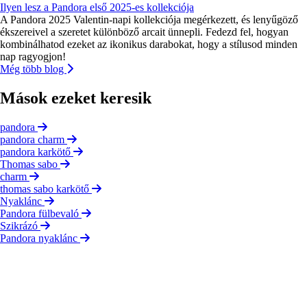
Ilyen lesz a Pandora első 2025-es kollekciója
A Pandora 2025 Valentin-napi kollekciója megérkezett, és lenyűgöző
ékszereivel a szeretet különböző arcait ünnepli. Fedezd fel, hogyan
kombinálhatod ezeket az ikonikus darabokat, hogy a stílusod minden
nap ragyogjon!
Még több blog
Mások ezeket keresik
pandora
pandora charm
pandora karkötő
Thomas sabo
charm
thomas sabo karkötő
Nyaklánc
Pandora fülbevaló
Szikrázó
Pandora nyaklánc