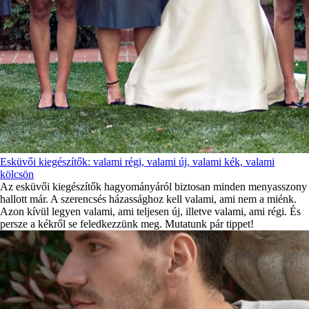
Esküvői kiegészítők: valami régi, valami új, valami kék, valami
kölcsön
Az esküvői kiegészítők hagyományáról biztosan minden menyasszony
hallott már. A szerencsés házassághoz kell valami, ami nem a miénk.
Azon kívül legyen valami, ami teljesen új, illetve valami, ami régi. És
persze a kékről se feledkezzünk meg. Mutatunk pár tippet!