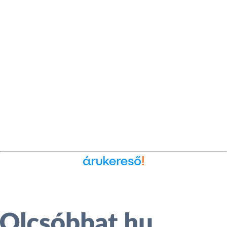
Ékszer az Árukeresőn