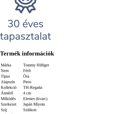
Termék információk
Márka
Tommy Hilfiger
Nem
Férfi
Típus
Óra
Alapszín
Piros
Kollekció
TH-Regatta
Átmérő
4 cm
Működés
Elemes (kvarc)
Szerkezet
Japán Miyota
Szíj
Szilikon