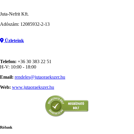
Juta-Nefrit Kft.
Adószám: 12085932-2-13
Üzleteink
Telefon:
+36 30 383 22 51
H-V: 10:00 - 18:00
Email:
rendeles@jutaoraekszer.hu
Web:
www.jutaoraekszer.hu
Rólunk