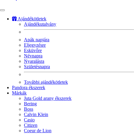
Ajándékötletek
Ajándékutalvány
Fő
navigáció
Apák napjára
Eljegyzésre
Esküvőre
Névnapra
Nyaralásra
Születésnapra
További ajándékötletek
Pandora ékszerek
Márkák
Juta Gold arany ékszerek
Bering
Boss
Calvin Klein
Casio
Citizen
Coeur de Lion