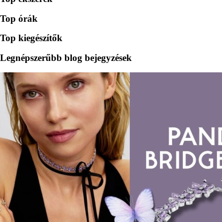
Top órák
Top kiegészítők
Legnépszerűbb blog bejegyzések