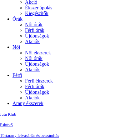
Akció
Ékszer ápolás
Kiegészítők
Órák
Női órák
Férfi órák
Újdonságok
Akciók
Női
Női ékszerek
Női órák
Újdonságok
Akciók
Férfi
Férfi ékszerek
Férfi órák
Újdonságok
Akciók
Arany ékszerek
Juta Klub
Esküvő
Törtarany felvásárlás és beszámítás