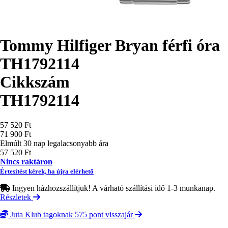
Tommy Hilfiger Bryan férfi óra
TH1792114
Cikkszám
TH1792114
Ár
57 520 Ft
71 900 Ft
Elmúlt 30 nap legalacsonyabb ára
57 520 Ft
Nincs raktáron
Értesítést kérek, ha újra elérhető
Ingyen házhozszállítjuk! A várható szállítási idő 1-3 munkanap.
Részletek
Juta Klub tagoknak 575 pont visszajár