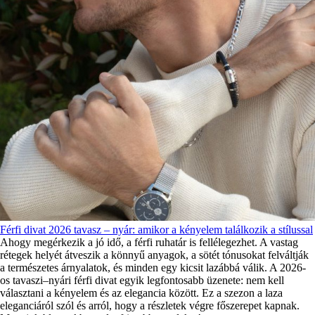
Férfi divat 2026 tavasz – nyár: amikor a kényelem találkozik a stílussal
Ahogy megérkezik a jó idő, a férfi ruhatár is fellélegezhet. A vastag
rétegek helyét átveszik a könnyű anyagok, a sötét tónusokat felváltják
a természetes árnyalatok, és minden egy kicsit lazábbá válik. A 2026-
os tavaszi–nyári férfi divat egyik legfontosabb üzenete: nem kell
választani a kényelem és az elegancia között. Ez a szezon a laza
eleganciáról szól és arról, hogy a részletek végre főszerepet kapnak.