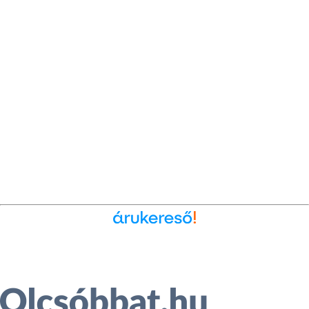
Ékszer az Árukeresőn