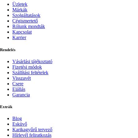
Üzletek
Márkák
Szolgáltatások
Cégismertető
Rólunk mondták
Kapcsolat
Karrier
Rendelés
Vásárlási tájékoztató
Fizetési módok
Szállítási feltételek
Visszavét
Csere
Elállás
Garancia
Extrák
Blog
Esküvő
Karikagyűrű tervező
Hírlevél feliratkozás