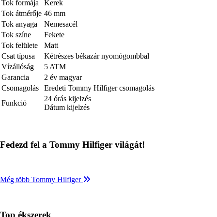
Tok formája
Kerek
Tok átmérője
46 mm
Tok anyaga
Nemesacél
Tok színe
Fekete
Tok felülete
Matt
Csat típusa
Kétrészes békazár nyomógombbal
Vízállóság
5 ATM
Garancia
2 év magyar
Csomagolás
Eredeti Tommy Hilfiger csomagolás
24 órás kijelzés
Funkció
Dátum kijelzés
Fedezd fel a Tommy Hilfiger világát!
Még több Tommy Hilfiger
Top ékszerek