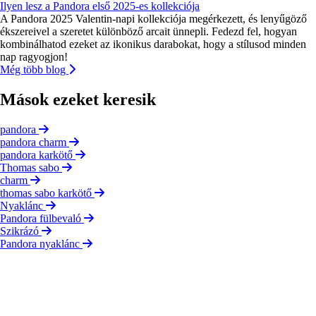
Ilyen lesz a Pandora első 2025-es kollekciója
A Pandora 2025 Valentin-napi kollekciója megérkezett, és lenyűgöző
ékszereivel a szeretet különböző arcait ünnepli. Fedezd fel, hogyan
kombinálhatod ezeket az ikonikus darabokat, hogy a stílusod minden
nap ragyogjon!
Még több blog
Mások ezeket keresik
pandora
pandora charm
pandora karkötő
Thomas sabo
charm
thomas sabo karkötő
Nyaklánc
Pandora fülbevaló
Szikrázó
Pandora nyaklánc