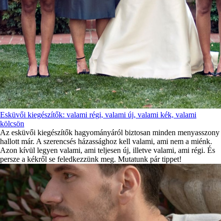
Esküvői kiegészítők: valami régi, valami új, valami kék, valami
kölcsön
Az esküvői kiegészítők hagyományáról biztosan minden menyasszony
hallott már. A szerencsés házassághoz kell valami, ami nem a miénk.
Azon kívül legyen valami, ami teljesen új, illetve valami, ami régi. És
persze a kékről se feledkezzünk meg. Mutatunk pár tippet!