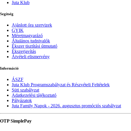
Juta Klub
Segítség
Ajánlott óra szervizek
GYIK
Méretmagyarázó
Általános tudnivalók
Ékszer tisztítási útmutató
Ékszerjavítás
Átvételi elismervény
Információ
ÁSZF
Juta Klub Programszabályzat és Részvételi Feltételek
Süti szabályzat
Adatkezelési tájékoztató
Pályázatok
Juta Family Napok - 2026. augusztus promóciós szabályzat
OTP SimplePay