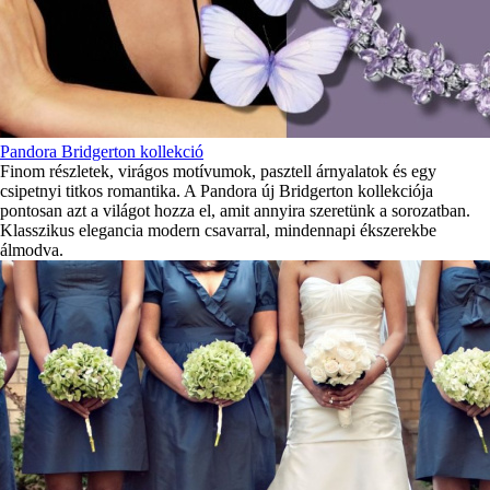
Pandora Bridgerton kollekció
Finom részletek, virágos motívumok, pasztell árnyalatok és egy
csipetnyi titkos romantika. A Pandora új Bridgerton kollekciója
pontosan azt a világot hozza el, amit annyira szeretünk a sorozatban.
Klasszikus elegancia modern csavarral, mindennapi ékszerekbe
álmodva.