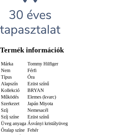
Termék információk
Márka
Tommy Hilfiger
Nem
Férfi
Típus
Óra
Alapszín
Ezüst színű
Kollekció
BRYAN
Működés
Elemes (kvarc)
Szerkezet
Japán Miyota
Szíj
Nemesacél
Szíj színe
Ezüst színű
Üveg anyaga
Ásványi kristályüveg
Óralap színe
Fehér