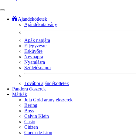
Ajándékötletek
Ajándékutalvány
Fő
navigáció
Apák napjára
Eljegyzésre
Esküvőre
Névnapra
Nyaralásra
Születésnapra
További ajándékötletek
Pandora ékszerek
Márkák
Juta Gold arany ékszerek
Bering
Boss
Calvin Klein
Casio
Citizen
Coeur de Lion