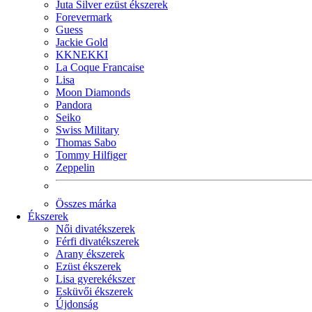
Juta Silver ezüst ékszerek
Forevermark
Guess
Jackie Gold
KKNEKKI
La Coque Francaise
Lisa
Moon Diamonds
Pandora
Seiko
Swiss Military
Thomas Sabo
Tommy Hilfiger
Zeppelin
Összes márka
Ékszerek
Női divatékszerek
Férfi divatékszerek
Arany ékszerek
Ezüst ékszerek
Lisa gyerekékszer
Esküvői ékszerek
Újdonság