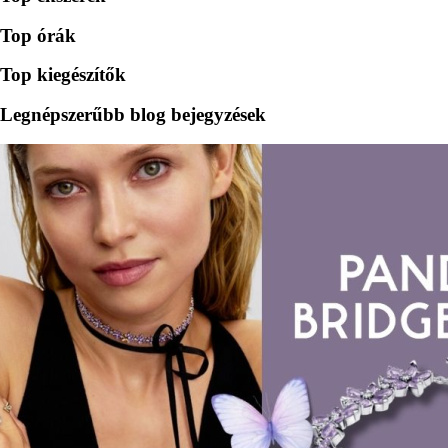
Top órák
Top kiegészítők
Legnépszerűbb blog bejegyzések