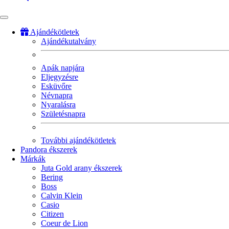
Ajándékötletek
Ajándékutalvány
Fő
navigáció
Apák napjára
Eljegyzésre
Esküvőre
Névnapra
Nyaralásra
Születésnapra
További ajándékötletek
Pandora ékszerek
Márkák
Juta Gold arany ékszerek
Bering
Boss
Calvin Klein
Casio
Citizen
Coeur de Lion