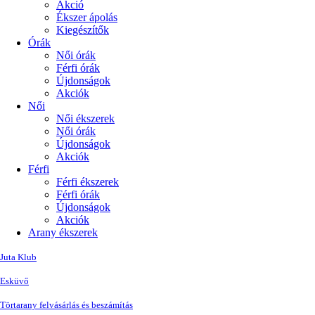
Akció
Ékszer ápolás
Kiegészítők
Órák
Női órák
Férfi órák
Újdonságok
Akciók
Női
Női ékszerek
Női órák
Újdonságok
Akciók
Férfi
Férfi ékszerek
Férfi órák
Újdonságok
Akciók
Arany ékszerek
Juta Klub
Esküvő
Törtarany felvásárlás és beszámítás