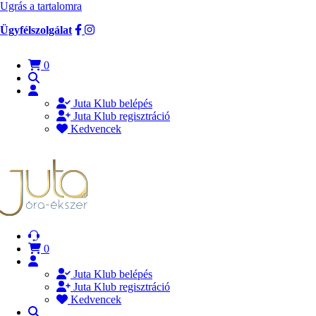
Ugrás a tartalomra
Ügyfélszolgálat
0
Juta Klub belépés
Juta Klub regisztráció
Kedvencek
0
Juta Klub belépés
Juta Klub regisztráció
Kedvencek