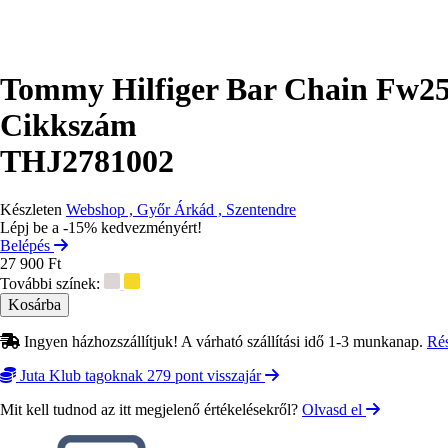
Tommy Hilfiger Bar Chain Fw25
Cikkszám
THJ2781002
Készleten
Webshop , Győr Árkád , Szentendre
Lépj be a -15% kedvezményért!
Belépés
27 900 Ft
További színek:
Ingyen házhozszállítjuk! A várható szállítási idő 1-3 munkanap.
Ré
Juta Klub tagoknak 279 pont visszajár
Mit kell tudnod az itt megjelenő értékelésekről?
Olvasd el