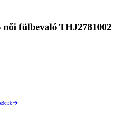
 női fülbevaló THJ2781002
szletek