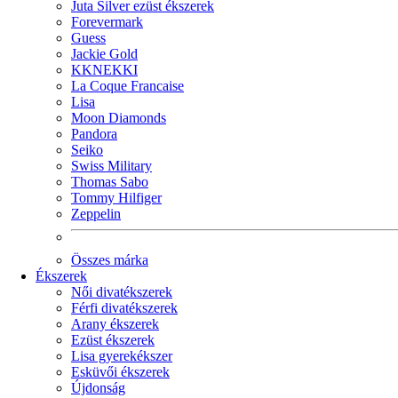
Juta Silver ezüst ékszerek
Forevermark
Guess
Jackie Gold
KKNEKKI
La Coque Francaise
Lisa
Moon Diamonds
Pandora
Seiko
Swiss Military
Thomas Sabo
Tommy Hilfiger
Zeppelin
Összes márka
Ékszerek
Női divatékszerek
Férfi divatékszerek
Arany ékszerek
Ezüst ékszerek
Lisa gyerekékszer
Esküvői ékszerek
Újdonság