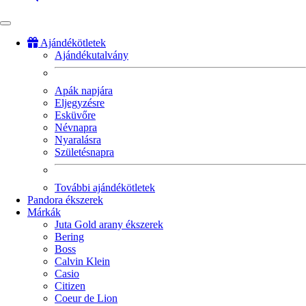
Ajándékötletek
Ajándékutalvány
Fő
navigáció
Apák napjára
Eljegyzésre
Esküvőre
Névnapra
Nyaralásra
Születésnapra
További ajándékötletek
Pandora ékszerek
Márkák
Juta Gold arany ékszerek
Bering
Boss
Calvin Klein
Casio
Citizen
Coeur de Lion