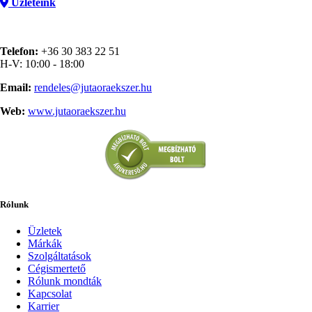
Üzleteink
Telefon:
+36 30 383 22 51
H-V: 10:00 - 18:00
Email:
rendeles@jutaoraekszer.hu
Web:
www.jutaoraekszer.hu
Rólunk
Üzletek
Márkák
Szolgáltatások
Cégismertető
Rólunk mondták
Kapcsolat
Karrier