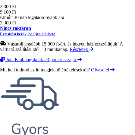
Ár
2 300 Ft
9 100 Ft
Elmúlt 30 nap legalacsonyabb ára
2 300 Ft
Nincs raktáron
Értesítést kérek, ha újra elérhető
Vásárolj legalább 15.000 ft-ért, és ingyen házhozszállítjuk! A
várható szállítási idő 1-3 munkanap.
Részletek
Juta Klub tagoknak 23 pont visszajár
Mit kell tudnod az itt megjelenő értékelésekről?
Olvasd el