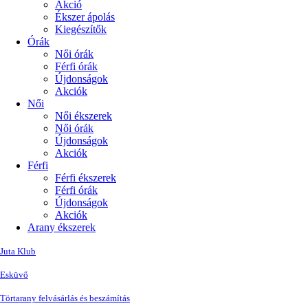
Akció
Ékszer ápolás
Kiegészítők
Órák
Női órák
Férfi órák
Újdonságok
Akciók
Női
Női ékszerek
Női órák
Újdonságok
Akciók
Férfi
Férfi ékszerek
Férfi órák
Újdonságok
Akciók
Arany ékszerek
Juta Klub
Esküvő
Törtarany felvásárlás és beszámítás