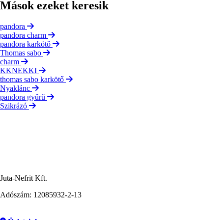
Mások ezeket keresik
pandora
pandora charm
pandora karkötő
Thomas sabo
charm
KKNEKKI
thomas sabo karkötő
Nyaklánc
pandora gyűrű
Szikrázó
Juta-Nefrit Kft.
Adószám: 12085932-2-13