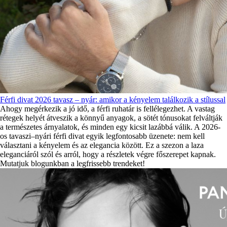
Férfi divat 2026 tavasz – nyár: amikor a kényelem találkozik a stílussal
Ahogy megérkezik a jó idő, a férfi ruhatár is fellélegezhet. A vastag
rétegek helyét átveszik a könnyű anyagok, a sötét tónusokat felváltják
a természetes árnyalatok, és minden egy kicsit lazábbá válik. A 2026-
os tavaszi–nyári férfi divat egyik legfontosabb üzenete: nem kell
választani a kényelem és az elegancia között. Ez a szezon a laza
eleganciáról szól és arról, hogy a részletek végre főszerepet kapnak.
Mutatjuk blogunkban a legfrissebb trendeket!