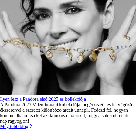
Ilyen lesz a Pandora első 2025-es kollekciója
A Pandora 2025 Valentin-napi kollekciója megérkezett, és lenyűgöző
ékszereivel a szeretet különböző arcait ünnepli. Fedezd fel, hogyan
kombinálhatod ezeket az ikonikus darabokat, hogy a stílusod minden
nap ragyogjon!
Még több blog