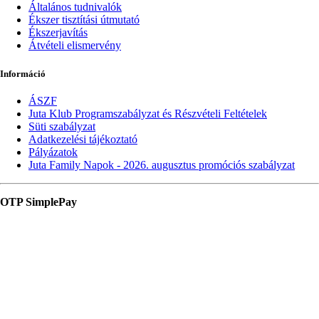
Általános tudnivalók
Ékszer tisztítási útmutató
Ékszerjavítás
Átvételi elismervény
Információ
ÁSZF
Juta Klub Programszabályzat és Részvételi Feltételek
Süti szabályzat
Adatkezelési tájékoztató
Pályázatok
Juta Family Napok - 2026. augusztus promóciós szabályzat
OTP SimplePay