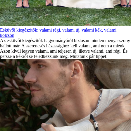
Esküvői kiegészítők: valami régi, valami új, valami kék, valami
kölcsön
Az esküvői kiegészítők hagyományáról biztosan minden menyasszony
hallott már. A szerencsés házassághoz kell valami, ami nem a miénk.
Azon kívül legyen valami, ami teljesen új, illetve valami, ami régi. És
persze a kékről se feledkezzünk meg. Mutatunk pár tippet!