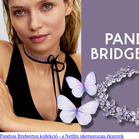
Pandora Bridgerton kollekció - a Netflix sikersorozata ékszerek