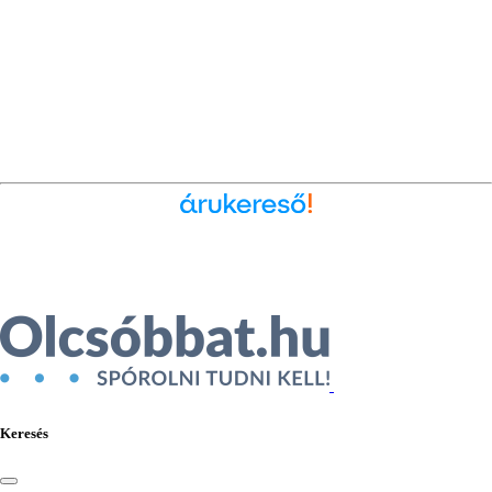
Ékszer az Árukeresőn
Keresés