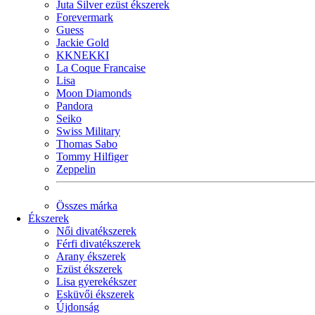
Juta Silver ezüst ékszerek
Forevermark
Guess
Jackie Gold
KKNEKKI
La Coque Francaise
Lisa
Moon Diamonds
Pandora
Seiko
Swiss Military
Thomas Sabo
Tommy Hilfiger
Zeppelin
Összes márka
Ékszerek
Női divatékszerek
Férfi divatékszerek
Arany ékszerek
Ezüst ékszerek
Lisa gyerekékszer
Esküvői ékszerek
Újdonság