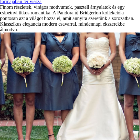
formájában tér vissza
Finom részletek, virágos motívumok, pasztell árnyalatok és egy
csipetnyi titkos romantika. A Pandora új Bridgerton kollekciója
pontosan azt a világot hozza el, amit annyira szeretünk a sorozatban.
Klasszikus elegancia modern csavarral, mindennapi ékszerekbe
álmodva.