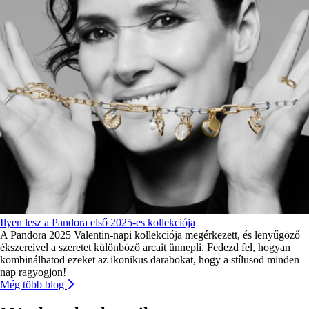
Ilyen lesz a Pandora első 2025-es kollekciója
A Pandora 2025 Valentin-napi kollekciója megérkezett, és lenyűgöző
ékszereivel a szeretet különböző arcait ünnepli. Fedezd fel, hogyan
kombinálhatod ezeket az ikonikus darabokat, hogy a stílusod minden
nap ragyogjon!
Még több blog