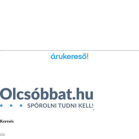
Ékszer az Árukeresőn
Keresés