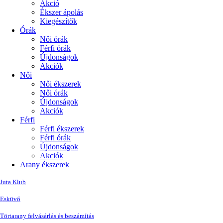
Akció
Ékszer ápolás
Kiegészítők
Órák
Női órák
Férfi órák
Újdonságok
Akciók
Női
Női ékszerek
Női órák
Újdonságok
Akciók
Férfi
Férfi ékszerek
Férfi órák
Újdonságok
Akciók
Arany ékszerek
Juta Klub
Esküvő
Törtarany felvásárlás és beszámítás