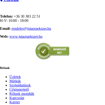
Telefon:
+36 30 383 22 51
H-V: 10:00 - 18:00
Email:
rendeles@jutaoraekszer.hu
Web:
www.jutaoraekszer.hu
Rólunk
Üzletek
Márkák
Szolgáltatások
Cégismertető
Rólunk mondták
Kapcsolat
Karrier