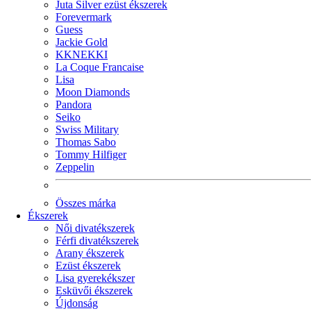
Juta Silver ezüst ékszerek
Forevermark
Guess
Jackie Gold
KKNEKKI
La Coque Francaise
Lisa
Moon Diamonds
Pandora
Seiko
Swiss Military
Thomas Sabo
Tommy Hilfiger
Zeppelin
Összes márka
Ékszerek
Női divatékszerek
Férfi divatékszerek
Arany ékszerek
Ezüst ékszerek
Lisa gyerekékszer
Esküvői ékszerek
Újdonság