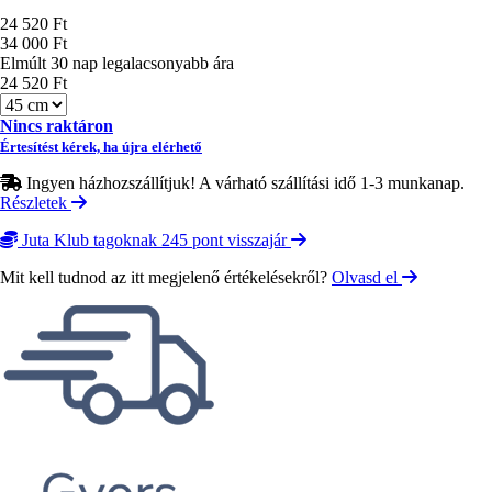
Ár
24 520 Ft
34 000 Ft
Elmúlt 30 nap legalacsonyabb ára
24 520 Ft
Méret
Nincs raktáron
Értesítést kérek, ha újra elérhető
Ingyen házhozszállítjuk! A várható szállítási idő 1-3 munkanap.
Részletek
Juta Klub tagoknak 245 pont visszajár
Mit kell tudnod az itt megjelenő értékelésekről?
Olvasd el