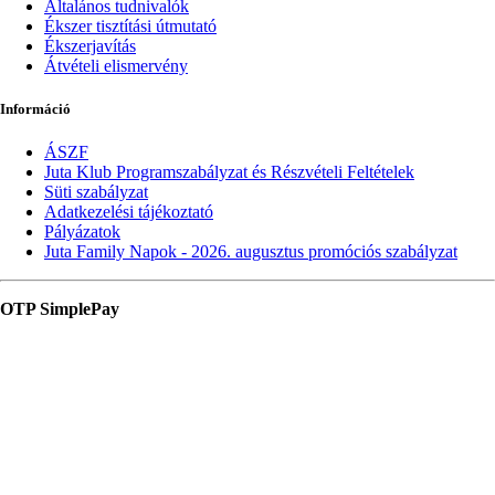
Általános tudnivalók
Ékszer tisztítási útmutató
Ékszerjavítás
Átvételi elismervény
Információ
ÁSZF
Juta Klub Programszabályzat és Részvételi Feltételek
Süti szabályzat
Adatkezelési tájékoztató
Pályázatok
Juta Family Napok - 2026. augusztus promóciós szabályzat
OTP SimplePay