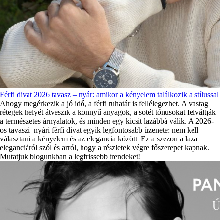
Férfi divat 2026 tavasz – nyár: amikor a kényelem találkozik a stílussal
Ahogy megérkezik a jó idő, a férfi ruhatár is fellélegezhet. A vastag
rétegek helyét átveszik a könnyű anyagok, a sötét tónusokat felváltják
a természetes árnyalatok, és minden egy kicsit lazábbá válik. A 2026-
os tavaszi–nyári férfi divat egyik legfontosabb üzenete: nem kell
választani a kényelem és az elegancia között. Ez a szezon a laza
eleganciáról szól és arról, hogy a részletek végre főszerepet kapnak.
Mutatjuk blogunkban a legfrissebb trendeket!