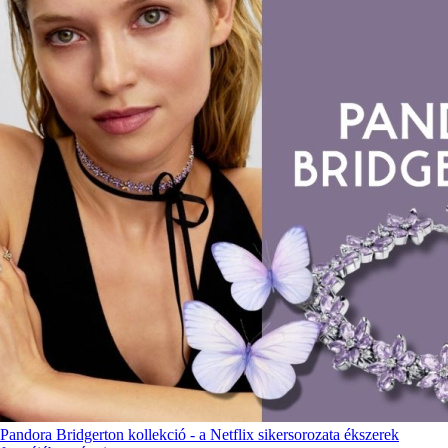
Pandora Bridgerton kollekció - a Netflix sikersorozata ékszerek