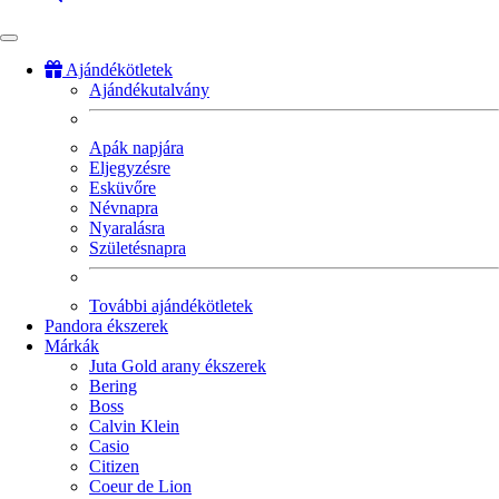
Ajándékötletek
Ajándékutalvány
Fő
navigáció
Apák napjára
Eljegyzésre
Esküvőre
Névnapra
Nyaralásra
Születésnapra
További ajándékötletek
Pandora ékszerek
Márkák
Juta Gold arany ékszerek
Bering
Boss
Calvin Klein
Casio
Citizen
Coeur de Lion