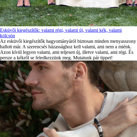
Esküvői kiegészítők: valami régi, valami új, valami kék, valami
kölcsön
Az esküvői kiegészítők hagyományáról biztosan minden menyasszony
hallott már. A szerencsés házassághoz kell valami, ami nem a miénk.
Azon kívül legyen valami, ami teljesen új, illetve valami, ami régi. És
persze a kékről se feledkezzünk meg. Mutatunk pár tippet!