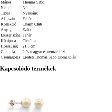
Márka
Thomas Sabo
Nem
Női
Típus
Nyaklánc
Alapszín
Fehér
Kollekció
Charm Club
Anyag
Ezüst
Ékszer színei
Fehér
Kő típusa
Cirkónia
Hosszúság
21,5 cm
Garancia
2 év magyar és nemzetközi
Csomagolás
Eredeti Thomas Sabo csomagolás
Kapcsolódó termékek
Kép