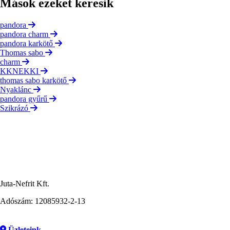
Mások ezeket keresik
pandora
pandora charm
pandora karkötő
Thomas sabo
charm
KKNEKKI
thomas sabo karkötő
Nyaklánc
pandora gyűrű
Szikrázó
Juta-Nefrit Kft.
Adószám: 12085932-2-13
Üzleteink