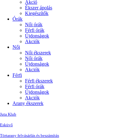
Akció
Ékszer ápolás
Kiegészítők
Órák
Női órák
Férfi órák
Újdonságok
Akciók
Női
Női ékszerek
Női órák
Újdonságok
Akciók
Férfi
Férfi ékszerek
Férfi órák
Újdonságok
Akciók
Arany ékszerek
Juta Klub
Esküvő
Törtarany felvásárlás és beszámítás