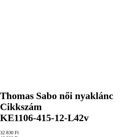
Thomas Sabo női nyaklánc
Cikkszám
KE1106-415-12-L42v
Ár
32 830 Ft