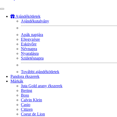
Ajándékötletek
Ajándékutalvány
Fő
navigáció
Apák napjára
Eljegyzésre
Esküvőre
Névnapra
Nyaralásra
Születésnapra
További ajándékötletek
Pandora ékszerek
Márkák
Juta Gold arany ékszerek
Bering
Boss
Calvin Klein
Casio
Citizen
Coeur de Lion