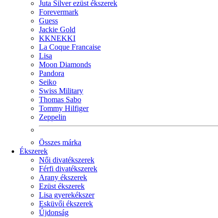
Juta Silver ezüst ékszerek
Forevermark
Guess
Jackie Gold
KKNEKKI
La Coque Francaise
Lisa
Moon Diamonds
Pandora
Seiko
Swiss Military
Thomas Sabo
Tommy Hilfiger
Zeppelin
Összes márka
Ékszerek
Női divatékszerek
Férfi divatékszerek
Arany ékszerek
Ezüst ékszerek
Lisa gyerekékszer
Esküvői ékszerek
Újdonság