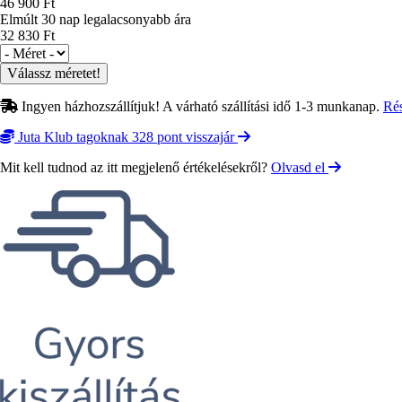
46 900 Ft
Elmúlt 30 nap legalacsonyabb ára
32 830 Ft
Méret
Ingyen házhozszállítjuk! A várható szállítási idő 1-3 munkanap.
Ré
Juta Klub tagoknak 328 pont visszajár
Mit kell tudnod az itt megjelenő értékelésekről?
Olvasd el