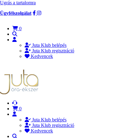
Ugrás a tartalomra
Ügyfélszolgálat
0
Juta Klub belépés
Juta Klub regisztráció
Kedvencek
0
Juta Klub belépés
Juta Klub regisztráció
Kedvencek