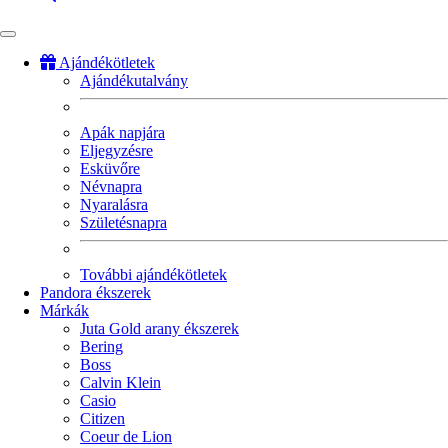
Ajándékötletek
Ajándékutalvány
Fő
navigáció
Apák napjára
Eljegyzésre
Esküvőre
Névnapra
Nyaralásra
Születésnapra
További ajándékötletek
Pandora ékszerek
Márkák
Juta Gold arany ékszerek
Bering
Boss
Calvin Klein
Casio
Citizen
Coeur de Lion