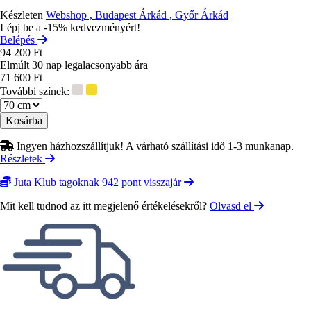
Készleten
Webshop , Budapest Árkád , Győr Árkád
Lépj be a -15% kedvezményért!
Belépés
94 200 Ft
Elmúlt 30 nap legalacsonyabb ára
71 600 Ft
További színek:
Méret
Ingyen házhozszállítjuk! A várható szállítási idő 1-3 munkanap.
Részletek
Juta Klub tagoknak 942 pont visszajár
Mit kell tudnod az itt megjelenő értékelésekről?
Olvasd el