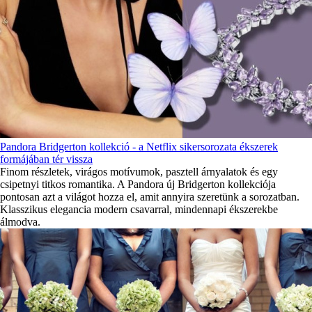
Pandora Bridgerton kollekció - a Netflix sikersorozata ékszerek
formájában tér vissza
Finom részletek, virágos motívumok, pasztell árnyalatok és egy
csipetnyi titkos romantika. A Pandora új Bridgerton kollekciója
pontosan azt a világot hozza el, amit annyira szeretünk a sorozatban.
Klasszikus elegancia modern csavarral, mindennapi ékszerekbe
álmodva.