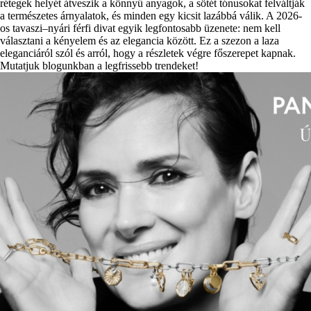
rétegek helyét átveszik a könnyű anyagok, a sötét tónusokat felváltják
a természetes árnyalatok, és minden egy kicsit lazábbá válik. A 2026-
os tavaszi–nyári férfi divat egyik legfontosabb üzenete: nem kell
választani a kényelem és az elegancia között. Ez a szezon a laza
eleganciáról szól és arról, hogy a részletek végre főszerepet kapnak.
Mutatjuk blogunkban a legfrissebb trendeket!