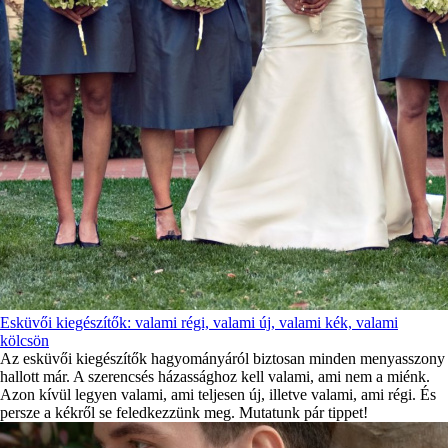
Esküvői kiegészítők: valami régi, valami új, valami kék, valami
kölcsön
Az esküvői kiegészítők hagyományáról biztosan minden menyasszony
hallott már. A szerencsés házassághoz kell valami, ami nem a miénk.
Azon kívül legyen valami, ami teljesen új, illetve valami, ami régi. És
persze a kékről se feledkezzünk meg. Mutatunk pár tippet!