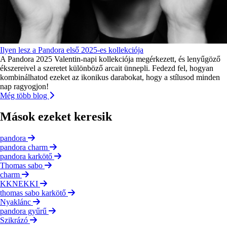
Ilyen lesz a Pandora első 2025-es kollekciója
A Pandora 2025 Valentin-napi kollekciója megérkezett, és lenyűgöző
ékszereivel a szeretet különböző arcait ünnepli. Fedezd fel, hogyan
kombinálhatod ezeket az ikonikus darabokat, hogy a stílusod minden
nap ragyogjon!
Még több blog
Mások ezeket keresik
pandora
pandora charm
pandora karkötő
Thomas sabo
charm
KKNEKKI
thomas sabo karkötő
Nyaklánc
pandora gyűrű
Szikrázó