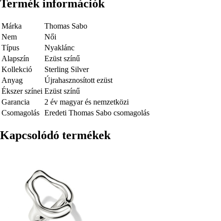
Termék információk
Márka
Thomas Sabo
Nem
Női
Típus
Nyaklánc
Alapszín
Ezüst színű
Kollekció
Sterling Silver
Anyag
Újrahasznosított ezüst
Ékszer színei
Ezüst színű
Garancia
2 év magyar és nemzetközi
Csomagolás
Eredeti Thomas Sabo csomagolás
Kapcsolódó termékek
Kép