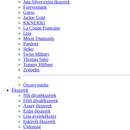
Juta Silver ezüst ékszerek
Forevermark
Guess
Jackie Gold
KKNEKKI
La Coque Francaise
Lisa
Moon Diamonds
Pandora
Seiko
Swiss Military
Thomas Sabo
Tommy Hilfiger
Zeppelin
Összes márka
Ékszerek
Női divatékszerek
Férfi divatékszerek
Arany ékszerek
Ezüst ékszerek
Lisa gyerekékszer
Esküvői ékszerek
Újdonság