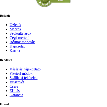
Rólunk
Üzletek
Márkák
Szolgáltatások
Cégismertető
Rólunk mondták
Kapcsolat
Karrier
Rendelés
Vásárlási tájékoztató
Fizetési módok
Szállítási feltételek
Visszavét
Csere
Elállás
Garancia
Extrák