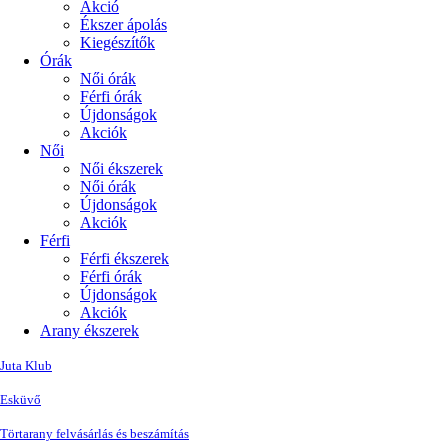
Akció
Ékszer ápolás
Kiegészítők
Órák
Női órák
Férfi órák
Újdonságok
Akciók
Női
Női ékszerek
Női órák
Újdonságok
Akciók
Férfi
Férfi ékszerek
Férfi órák
Újdonságok
Akciók
Arany ékszerek
Juta Klub
Esküvő
Törtarany felvásárlás és beszámítás