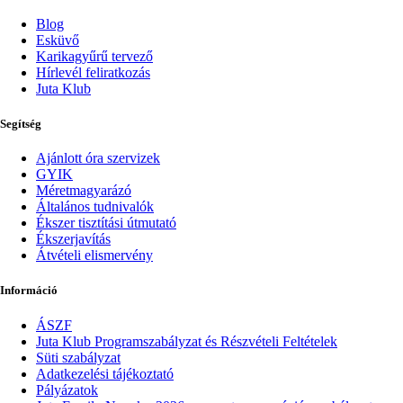
Blog
Esküvő
Karikagyűrű tervező
Hírlevél feliratkozás
Juta Klub
Segítség
Ajánlott óra szervizek
GYIK
Méretmagyarázó
Általános tudnivalók
Ékszer tisztítási útmutató
Ékszerjavítás
Átvételi elismervény
Információ
ÁSZF
Juta Klub Programszabályzat és Részvételi Feltételek
Süti szabályzat
Adatkezelési tájékoztató
Pályázatok