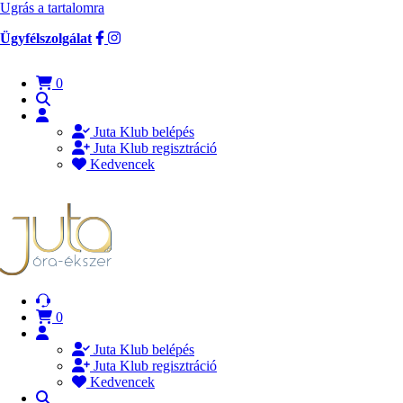
Ugrás a tartalomra
Ügyfélszolgálat
0
Juta Klub belépés
Juta Klub regisztráció
Kedvencek
0
Juta Klub belépés
Juta Klub regisztráció
Kedvencek