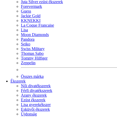
Juta Silver ezüst ékszerek
Forevermark
Guess
Jackie Gold
KKNEKKI
La Coque Francaise
Lisa
Moon Diamonds
Pandora
Seiko
Swiss Military
Thomas Sabo
Tommy Hilfiger
Zeppelin
Összes márka
Ékszerek
Női divatékszerek
Férfi divatékszerek
Arany ékszerek
Ezüst ékszerek
Lisa gyerekékszer
Esküvői ékszerek
Újdonság