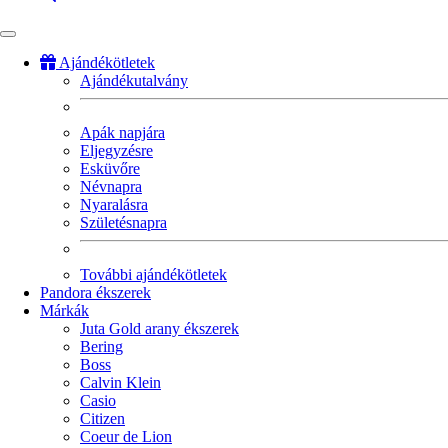
Ajándékötletek
Ajándékutalvány
Fő
navigáció
Apák napjára
Eljegyzésre
Esküvőre
Névnapra
Nyaralásra
Születésnapra
További ajándékötletek
Pandora ékszerek
Márkák
Juta Gold arany ékszerek
Bering
Boss
Calvin Klein
Casio
Citizen
Coeur de Lion