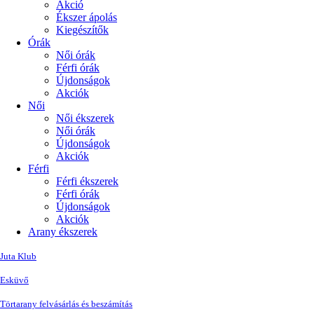
Akció
Ékszer ápolás
Kiegészítők
Órák
Női órák
Férfi órák
Újdonságok
Akciók
Női
Női ékszerek
Női órák
Újdonságok
Akciók
Férfi
Férfi ékszerek
Férfi órák
Újdonságok
Akciók
Arany ékszerek
Juta Klub
Esküvő
Törtarany felvásárlás és beszámítás