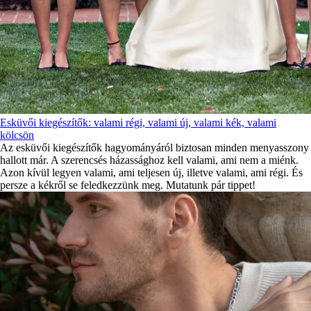
Esküvői kiegészítők: valami régi, valami új, valami kék, valami
kölcsön
Az esküvői kiegészítők hagyományáról biztosan minden menyasszony
hallott már. A szerencsés házassághoz kell valami, ami nem a miénk.
Azon kívül legyen valami, ami teljesen új, illetve valami, ami régi. És
persze a kékről se feledkezzünk meg. Mutatunk pár tippet!