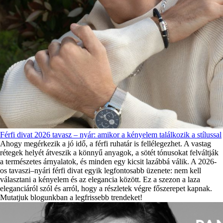
Férfi divat 2026 tavasz – nyár: amikor a kényelem találkozik a stílussal
Ahogy megérkezik a jó idő, a férfi ruhatár is fellélegezhet. A vastag
rétegek helyét átveszik a könnyű anyagok, a sötét tónusokat felváltják
a természetes árnyalatok, és minden egy kicsit lazábbá válik. A 2026-
os tavaszi–nyári férfi divat egyik legfontosabb üzenete: nem kell
választani a kényelem és az elegancia között. Ez a szezon a laza
eleganciáról szól és arról, hogy a részletek végre főszerepet kapnak.
Mutatjuk blogunkban a legfrissebb trendeket!