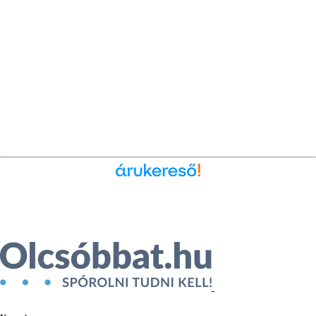
Ékszer az Árukeresőn