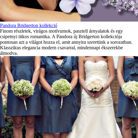
Pandora Bridgerton kollekció
Finom részletek, virágos motívumok, pasztell árnyalatok és egy
csipetnyi titkos romantika. A Pandora új Bridgerton kollekciója
pontosan azt a világot hozza el, amit annyira szeretünk a sorozatban.
Klasszikus elegancia modern csavarral, mindennapi ékszerekbe
álmodva.