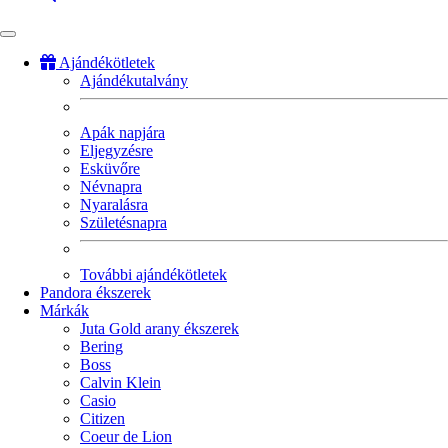
Ajándékötletek
Ajándékutalvány
Fő
navigáció
Apák napjára
Eljegyzésre
Esküvőre
Névnapra
Nyaralásra
Születésnapra
További ajándékötletek
Pandora ékszerek
Márkák
Juta Gold arany ékszerek
Bering
Boss
Calvin Klein
Casio
Citizen
Coeur de Lion