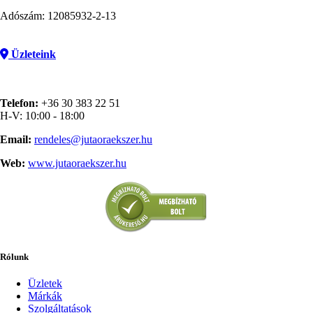
Adószám: 12085932-2-13
Üzleteink
Telefon:
+36 30 383 22 51
H-V: 10:00 - 18:00
Email:
rendeles@jutaoraekszer.hu
Web:
www.jutaoraekszer.hu
Rólunk
Üzletek
Márkák
Szolgáltatások