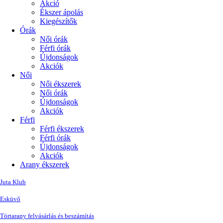
Akció
Ékszer ápolás
Kiegészítők
Órák
Női órák
Férfi órák
Újdonságok
Akciók
Női
Női ékszerek
Női órák
Újdonságok
Akciók
Férfi
Férfi ékszerek
Férfi órák
Újdonságok
Akciók
Arany ékszerek
Juta Klub
Esküvő
Törtarany felvásárlás és beszámítás