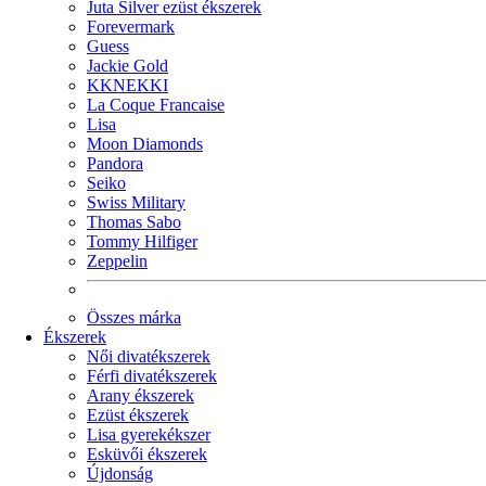
Juta Silver ezüst ékszerek
Forevermark
Guess
Jackie Gold
KKNEKKI
La Coque Francaise
Lisa
Moon Diamonds
Pandora
Seiko
Swiss Military
Thomas Sabo
Tommy Hilfiger
Zeppelin
Összes márka
Ékszerek
Női divatékszerek
Férfi divatékszerek
Arany ékszerek
Ezüst ékszerek
Lisa gyerekékszer
Esküvői ékszerek
Újdonság