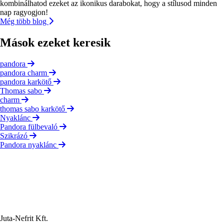
kombinálhatod ezeket az ikonikus darabokat, hogy a stílusod minden
nap ragyogjon!
Még több blog
Mások ezeket keresik
pandora
pandora charm
pandora karkötő
Thomas sabo
charm
thomas sabo karkötő
Nyaklánc
Pandora fülbevaló
Szikrázó
Pandora nyaklánc
Juta-Nefrit Kft.