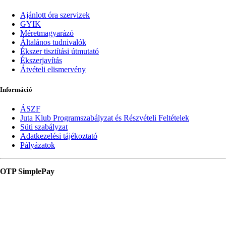
Ajánlott óra szervizek
GYIK
Méretmagyarázó
Általános tudnivalók
Ékszer tisztítási útmutató
Ékszerjavítás
Átvételi elismervény
Információ
ÁSZF
Juta Klub Programszabályzat és Részvételi Feltételek
Süti szabályzat
Adatkezelési tájékoztató
Pályázatok
OTP SimplePay