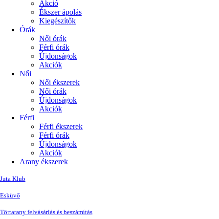
Akció
Ékszer ápolás
Kiegészítők
Órák
Női órák
Férfi órák
Újdonságok
Akciók
Női
Női ékszerek
Női órák
Újdonságok
Akciók
Férfi
Férfi ékszerek
Férfi órák
Újdonságok
Akciók
Arany ékszerek
Juta Klub
Esküvő
Törtarany felvásárlás és beszámítás