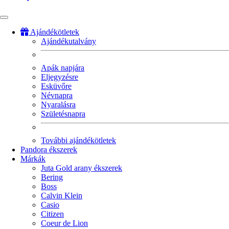
Ajándékötletek
Ajándékutalvány
Fő
navigáció
Apák napjára
Eljegyzésre
Esküvőre
Névnapra
Nyaralásra
Születésnapra
További ajándékötletek
Pandora ékszerek
Márkák
Juta Gold arany ékszerek
Bering
Boss
Calvin Klein
Casio
Citizen
Coeur de Lion