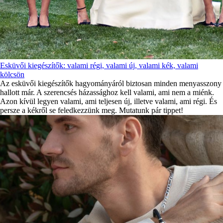
Esküvői kiegészítők: valami régi, valami új, valami kék, valami
kölcsön
Az esküvői kiegészítők hagyományáról biztosan minden menyasszony
hallott már. A szerencsés házassághoz kell valami, ami nem a miénk.
Azon kívül legyen valami, ami teljesen új, illetve valami, ami régi. És
persze a kékről se feledkezzünk meg. Mutatunk pár tippet!