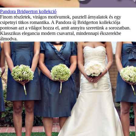
Pandora Bridgerton kollekció
Finom részletek, virágos motívumok, pasztell árnyalatok és egy
csipetnyi titkos romantika. A Pandora új Bridgerton kollekciója
pontosan azt a világot hozza el, amit annyira szeretünk a sorozatban.
Klasszikus elegancia modern csavarral, mindennapi ékszerekbe
álmodva.