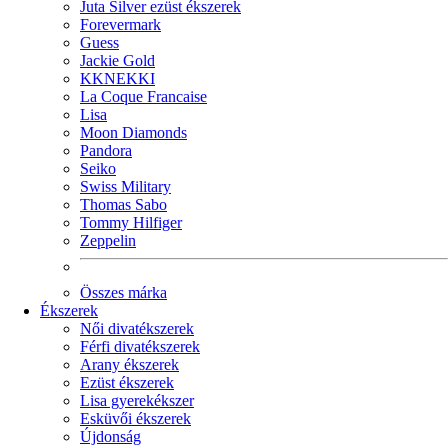
Juta Silver ezüst ékszerek
Forevermark
Guess
Jackie Gold
KKNEKKI
La Coque Francaise
Lisa
Moon Diamonds
Pandora
Seiko
Swiss Military
Thomas Sabo
Tommy Hilfiger
Zeppelin
Összes márka
Ékszerek
Női divatékszerek
Férfi divatékszerek
Arany ékszerek
Ezüst ékszerek
Lisa gyerekékszer
Esküvői ékszerek
Újdonság