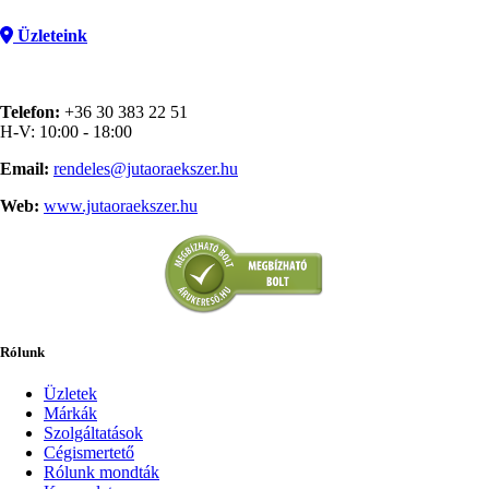
Üzleteink
Telefon:
+36 30 383 22 51
H-V: 10:00 - 18:00
Email:
rendeles@jutaoraekszer.hu
Web:
www.jutaoraekszer.hu
Rólunk
Üzletek
Márkák
Szolgáltatások
Cégismertető
Rólunk mondták