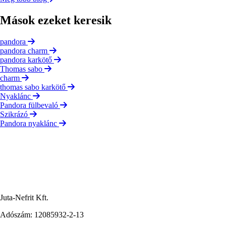
Mások ezeket keresik
pandora
pandora charm
pandora karkötő
Thomas sabo
charm
thomas sabo karkötő
Nyaklánc
Pandora fülbevaló
Szikrázó
Pandora nyaklánc
Juta-Nefrit Kft.
Adószám: 12085932-2-13