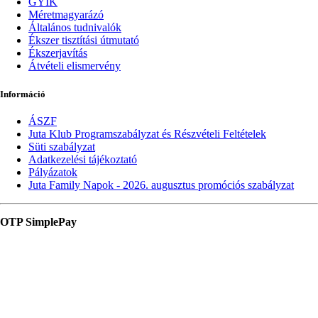
GYIK
Méretmagyarázó
Általános tudnivalók
Ékszer tisztítási útmutató
Ékszerjavítás
Átvételi elismervény
Információ
ÁSZF
Juta Klub Programszabályzat és Részvételi Feltételek
Süti szabályzat
Adatkezelési tájékoztató
Pályázatok
Juta Family Napok - 2026. augusztus promóciós szabályzat
OTP SimplePay