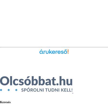
Ékszer az Árukeresőn
Keresés