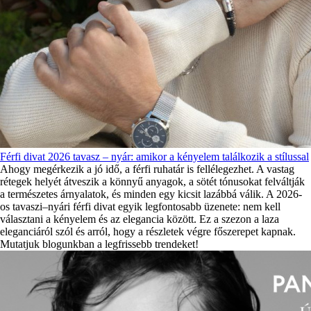
Férfi divat 2026 tavasz – nyár: amikor a kényelem találkozik a stílussal
Ahogy megérkezik a jó idő, a férfi ruhatár is fellélegezhet. A vastag
rétegek helyét átveszik a könnyű anyagok, a sötét tónusokat felváltják
a természetes árnyalatok, és minden egy kicsit lazábbá válik. A 2026-
os tavaszi–nyári férfi divat egyik legfontosabb üzenete: nem kell
választani a kényelem és az elegancia között. Ez a szezon a laza
eleganciáról szól és arról, hogy a részletek végre főszerepet kapnak.
Mutatjuk blogunkban a legfrissebb trendeket!