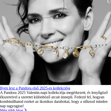
Ilyen lesz a Pandora első 2025-es kollekciója
A Pandora 2025 Valentin-napi kollekciója megérkezett, és lenyűgöző
ékszereivel a szeretet különböző arcait ünnepli. Fedezd fel, hogyan
kombinálhatod ezeket az ikonikus darabokat, hogy a stílusod minden
nap ragyogjon!
Még több blog