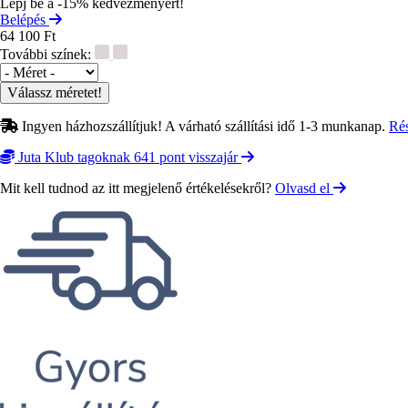
Lépj be a -15% kedvezményért!
Belépés
64 100 Ft
További színek:
Méret
Ingyen házhozszállítjuk! A várható szállítási idő 1-3 munkanap.
Ré
Juta Klub tagoknak 641 pont visszajár
Mit kell tudnod az itt megjelenő értékelésekről?
Olvasd el