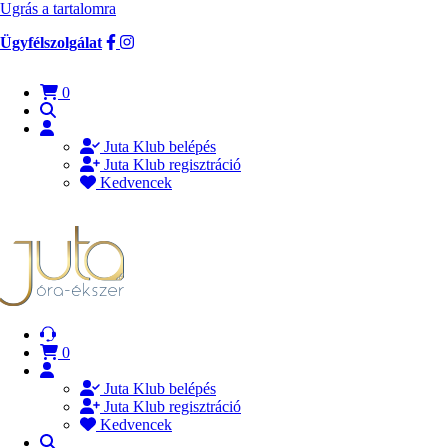
Ugrás a tartalomra
Ügyfélszolgálat
0
Juta Klub belépés
Juta Klub regisztráció
Kedvencek
0
Juta Klub belépés
Juta Klub regisztráció
Kedvencek