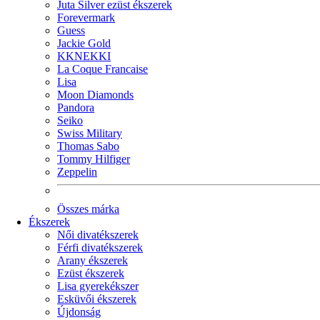
Juta Silver ezüst ékszerek
Forevermark
Guess
Jackie Gold
KKNEKKI
La Coque Francaise
Lisa
Moon Diamonds
Pandora
Seiko
Swiss Military
Thomas Sabo
Tommy Hilfiger
Zeppelin
Összes márka
Ékszerek
Női divatékszerek
Férfi divatékszerek
Arany ékszerek
Ezüst ékszerek
Lisa gyerekékszer
Esküvői ékszerek
Újdonság