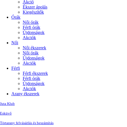
Akció
Ékszer ápolás
Kiegészítők
Órák
Női órák
Férfi órák
Újdonságok
Akciók
Női
Női ékszerek
Női órák
Újdonságok
Akciók
Férfi
Férfi ékszerek
Férfi órák
Újdonságok
Akciók
Arany ékszerek
Juta Klub
Esküvő
Törtarany felvásárlás és beszámítás