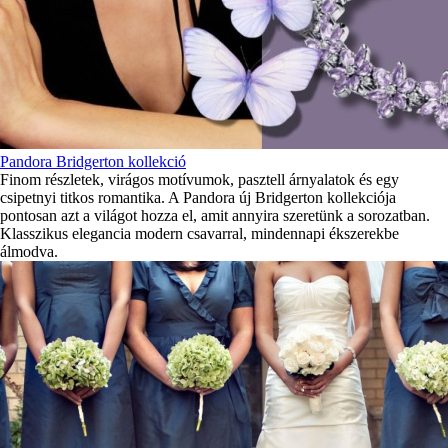
Pandora Bridgerton kollekció
Finom részletek, virágos motívumok, pasztell árnyalatok és egy
csipetnyi titkos romantika. A Pandora új Bridgerton kollekciója
pontosan azt a világot hozza el, amit annyira szeretünk a sorozatban.
Klasszikus elegancia modern csavarral, mindennapi ékszerekbe
álmodva.