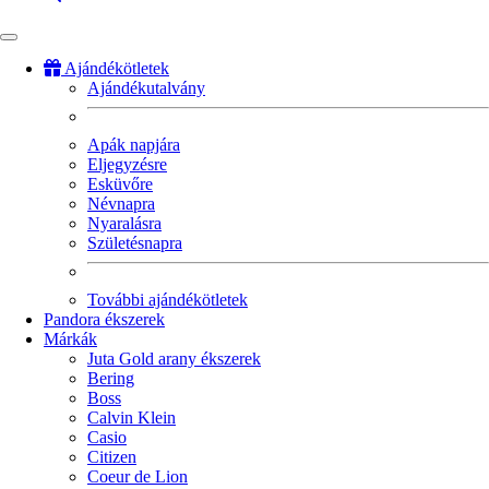
Ajándékötletek
Ajándékutalvány
Fő
navigáció
Apák napjára
Eljegyzésre
Esküvőre
Névnapra
Nyaralásra
Születésnapra
További ajándékötletek
Pandora ékszerek
Márkák
Juta Gold arany ékszerek
Bering
Boss
Calvin Klein
Casio
Citizen
Coeur de Lion