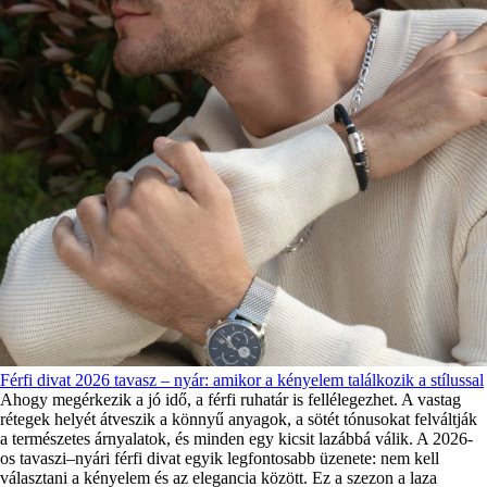
Férfi divat 2026 tavasz – nyár: amikor a kényelem találkozik a stílussal
Ahogy megérkezik a jó idő, a férfi ruhatár is fellélegezhet. A vastag
rétegek helyét átveszik a könnyű anyagok, a sötét tónusokat felváltják
a természetes árnyalatok, és minden egy kicsit lazábbá válik. A 2026-
os tavaszi–nyári férfi divat egyik legfontosabb üzenete: nem kell
választani a kényelem és az elegancia között. Ez a szezon a laza