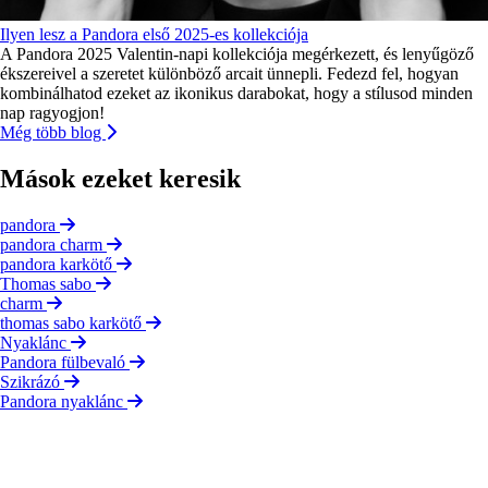
Ilyen lesz a Pandora első 2025-es kollekciója
A Pandora 2025 Valentin-napi kollekciója megérkezett, és lenyűgöző
ékszereivel a szeretet különböző arcait ünnepli. Fedezd fel, hogyan
kombinálhatod ezeket az ikonikus darabokat, hogy a stílusod minden
nap ragyogjon!
Még több blog
Mások ezeket keresik
pandora
pandora charm
pandora karkötő
Thomas sabo
charm
thomas sabo karkötő
Nyaklánc
Pandora fülbevaló
Szikrázó
Pandora nyaklánc