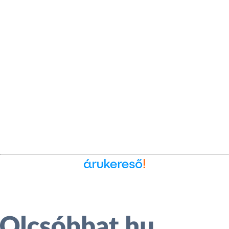
Ékszer az Árukeresőn