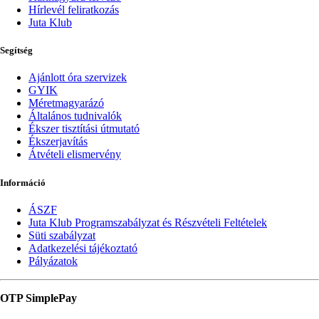
Hírlevél feliratkozás
Juta Klub
Segítség
Ajánlott óra szervizek
GYIK
Méretmagyarázó
Általános tudnivalók
Ékszer tisztítási útmutató
Ékszerjavítás
Átvételi elismervény
Információ
ÁSZF
Juta Klub Programszabályzat és Részvételi Feltételek
Süti szabályzat
Adatkezelési tájékoztató
Pályázatok
OTP SimplePay