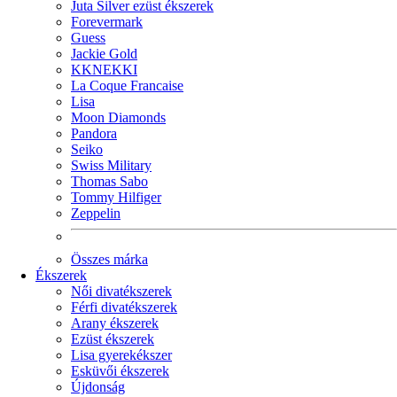
Juta Silver ezüst ékszerek
Forevermark
Guess
Jackie Gold
KKNEKKI
La Coque Francaise
Lisa
Moon Diamonds
Pandora
Seiko
Swiss Military
Thomas Sabo
Tommy Hilfiger
Zeppelin
Összes márka
Ékszerek
Női divatékszerek
Férfi divatékszerek
Arany ékszerek
Ezüst ékszerek
Lisa gyerekékszer
Esküvői ékszerek
Újdonság