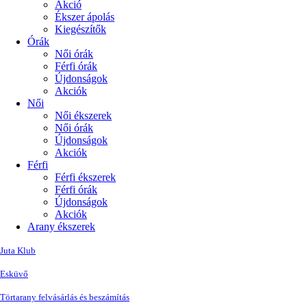
Akció
Ékszer ápolás
Kiegészítők
Órák
Női órák
Férfi órák
Újdonságok
Akciók
Női
Női ékszerek
Női órák
Újdonságok
Akciók
Férfi
Férfi ékszerek
Férfi órák
Újdonságok
Akciók
Arany ékszerek
Juta Klub
Esküvő
Törtarany felvásárlás és beszámítás