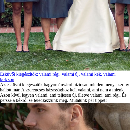
Esküvői kiegészítők: valami régi, valami új, valami kék, valami
kölcsön
Az esküvői kiegészítők hagyományáról biztosan minden menyasszony
hallott már. A szerencsés házassághoz kell valami, ami nem a miénk.
Azon kívül legyen valami, ami teljesen új, illetve valami, ami régi. És
persze a kékről se feledkezzünk meg. Mutatunk pár tippet!