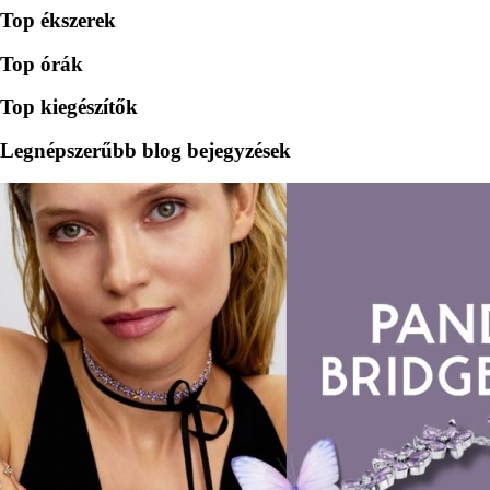
Top ékszerek
Top órák
Top kiegészítők
Legnépszerűbb blog bejegyzések