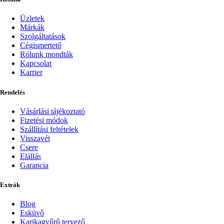
Üzletek
Márkák
Szolgáltatások
Cégismertető
Rólunk mondták
Kapcsolat
Karrier
Rendelés
Vásárlási tájékoztató
Fizetési módok
Szállítási feltételek
Visszavét
Csere
Elállás
Garancia
Extrák
Blog
Esküvő
Karikagyűrű tervező