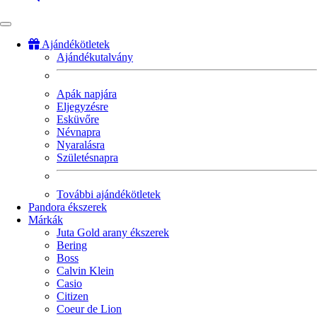
Ajándékötletek
Ajándékutalvány
Fő
navigáció
Apák napjára
Eljegyzésre
Esküvőre
Névnapra
Nyaralásra
Születésnapra
További ajándékötletek
Pandora ékszerek
Márkák
Juta Gold arany ékszerek
Bering
Boss
Calvin Klein
Casio
Citizen
Coeur de Lion