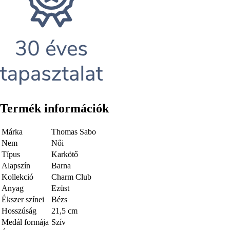
Termék információk
Márka
Thomas Sabo
Nem
Női
Típus
Karkötő
Alapszín
Barna
Kollekció
Charm Club
Anyag
Ezüst
Ékszer színei
Bézs
Hosszúság
21,5 cm
Medál formája
Szív