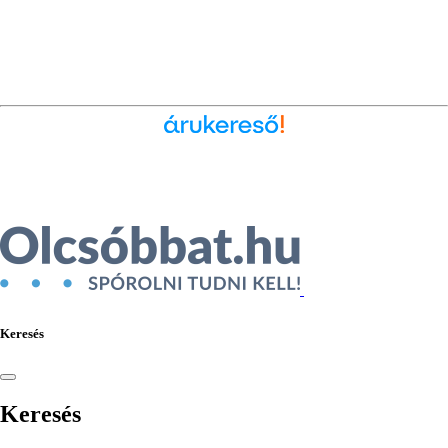
Ékszer az Árukeresőn
Keresés
Keresés