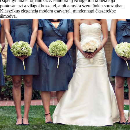
csipetnyi titkos romantika. A Pandora új Bridgerton kollekciója
pontosan azt a világot hozza el, amit annyira szeretünk a sorozatban.
Klasszikus elegancia modern csavarral, mindennapi ékszerekbe
álmodva.