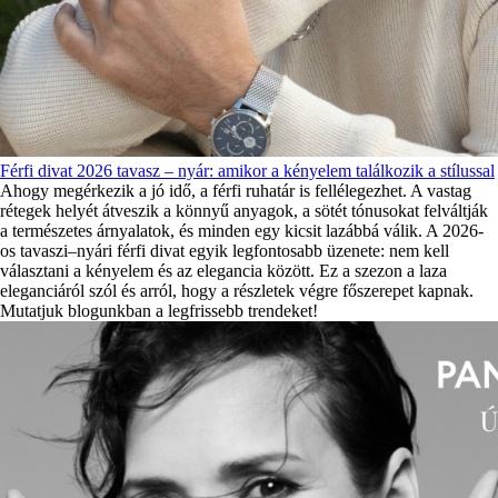
Férfi divat 2026 tavasz – nyár: amikor a kényelem találkozik a stílussal
Ahogy megérkezik a jó idő, a férfi ruhatár is fellélegezhet. A vastag
rétegek helyét átveszik a könnyű anyagok, a sötét tónusokat felváltják
a természetes árnyalatok, és minden egy kicsit lazábbá válik. A 2026-
os tavaszi–nyári férfi divat egyik legfontosabb üzenete: nem kell
választani a kényelem és az elegancia között. Ez a szezon a laza
eleganciáról szól és arról, hogy a részletek végre főszerepet kapnak.
Mutatjuk blogunkban a legfrissebb trendeket!