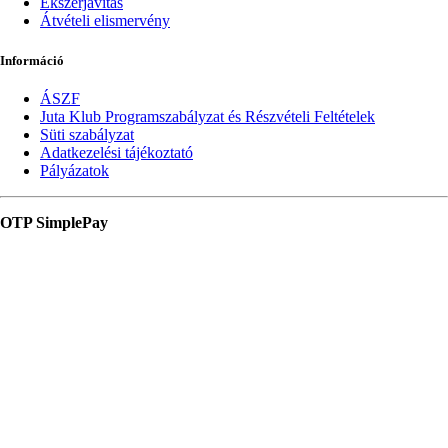
Ékszerjavítás
Átvételi elismervény
Információ
ÁSZF
Juta Klub Programszabályzat és Részvételi Feltételek
Süti szabályzat
Adatkezelési tájékoztató
Pályázatok
OTP SimplePay