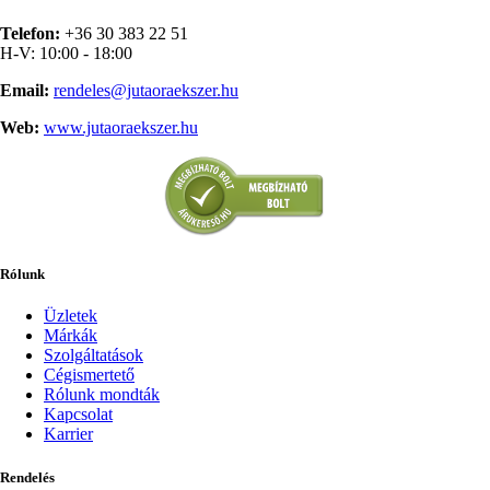
Telefon:
+36 30 383 22 51
H-V: 10:00 - 18:00
Email:
rendeles@jutaoraekszer.hu
Web:
www.jutaoraekszer.hu
Rólunk
Üzletek
Márkák
Szolgáltatások
Cégismertető
Rólunk mondták
Kapcsolat
Karrier
Rendelés