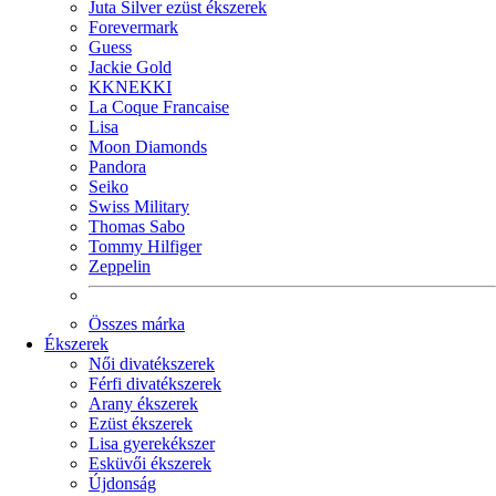
Juta Silver ezüst ékszerek
Forevermark
Guess
Jackie Gold
KKNEKKI
La Coque Francaise
Lisa
Moon Diamonds
Pandora
Seiko
Swiss Military
Thomas Sabo
Tommy Hilfiger
Zeppelin
Összes márka
Ékszerek
Női divatékszerek
Férfi divatékszerek
Arany ékszerek
Ezüst ékszerek
Lisa gyerekékszer
Esküvői ékszerek
Újdonság