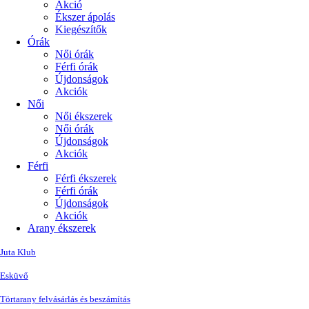
Akció
Ékszer ápolás
Kiegészítők
Órák
Női órák
Férfi órák
Újdonságok
Akciók
Női
Női ékszerek
Női órák
Újdonságok
Akciók
Férfi
Férfi ékszerek
Férfi órák
Újdonságok
Akciók
Arany ékszerek
Juta Klub
Esküvő
Törtarany felvásárlás és beszámítás