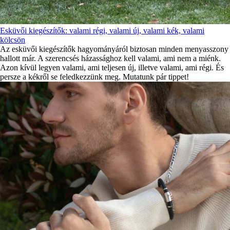
Esküvői kiegészítők: valami régi, valami új, valami kék, valami
kölcsön
Az esküvői kiegészítők hagyományáról biztosan minden menyasszony
hallott már. A szerencsés házassághoz kell valami, ami nem a miénk.
Azon kívül legyen valami, ami teljesen új, illetve valami, ami régi. És
persze a kékről se feledkezzünk meg. Mutatunk pár tippet!