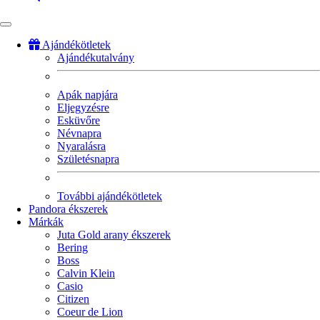
Ajándékötletek
Ajándékutalvány
Fő
navigáció
Apák napjára
Eljegyzésre
Esküvőre
Névnapra
Nyaralásra
Születésnapra
További ajándékötletek
Pandora ékszerek
Márkák
Juta Gold arany ékszerek
Bering
Boss
Calvin Klein
Casio
Citizen
Coeur de Lion