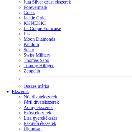
Juta Silver ezüst ékszerek
Forevermark
Guess
Jackie Gold
KKNEKKI
La Coque Francaise
Lisa
Moon Diamonds
Pandora
Seiko
Swiss Military
Thomas Sabo
Tommy Hilfiger
Zeppelin
Összes márka
Ékszerek
Női divatékszerek
Férfi divatékszerek
Arany ékszerek
Ezüst ékszerek
Lisa gyerekékszer
Esküvői ékszerek
Újdonság