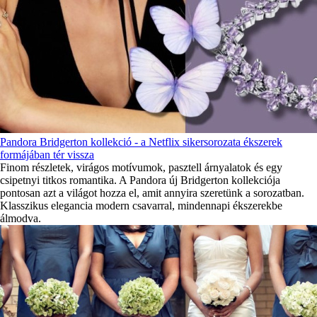
Pandora Bridgerton kollekció - a Netflix sikersorozata ékszerek
formájában tér vissza
Finom részletek, virágos motívumok, pasztell árnyalatok és egy
csipetnyi titkos romantika. A Pandora új Bridgerton kollekciója
pontosan azt a világot hozza el, amit annyira szeretünk a sorozatban.
Klasszikus elegancia modern csavarral, mindennapi ékszerekbe
álmodva.