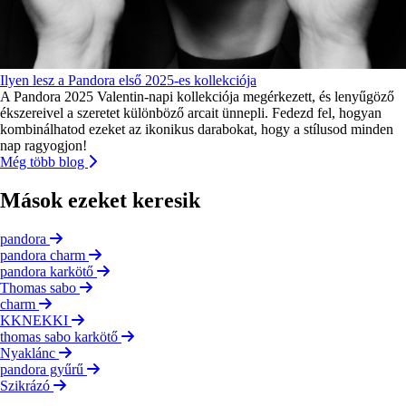
Ilyen lesz a Pandora első 2025-es kollekciója
A Pandora 2025 Valentin-napi kollekciója megérkezett, és lenyűgöző
ékszereivel a szeretet különböző arcait ünnepli. Fedezd fel, hogyan
kombinálhatod ezeket az ikonikus darabokat, hogy a stílusod minden
nap ragyogjon!
Még több blog
Mások ezeket keresik
pandora
pandora charm
pandora karkötő
Thomas sabo
charm
KKNEKKI
thomas sabo karkötő
Nyaklánc
pandora gyűrű
Szikrázó