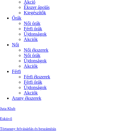
Akció
Ékszer ápolás
Kiegészítők
Órák
Női órák
Férfi órák
Újdonságok
Akciók
Női
Női ékszerek
Női órák
Újdonságok
Akciók
Férfi
Férfi ékszerek
Férfi órák
Újdonságok
Akciók
Arany ékszerek
Juta Klub
Esküvő
Törtarany felvásárlás és beszámítás