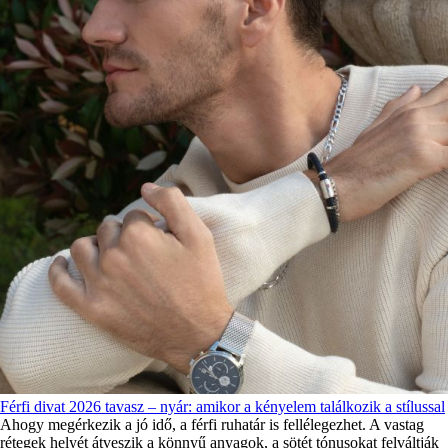
Férfi divat 2026 tavasz – nyár: amikor a kényelem találkozik a stílussal
Ahogy megérkezik a jó idő, a férfi ruhatár is fellélegezhet. A vastag
rétegek helyét átveszik a könnyű anyagok, a sötét tónusokat felváltják