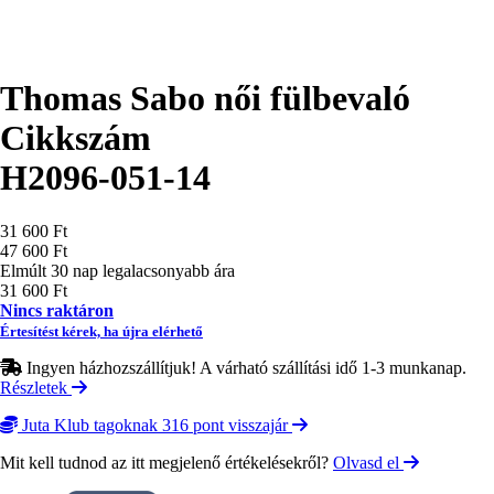
Thomas Sabo női fülbevaló
Cikkszám
H2096-051-14
Ár
31 600 Ft
47 600 Ft
Elmúlt 30 nap legalacsonyabb ára
31 600 Ft
Nincs raktáron
Értesítést kérek, ha újra elérhető
Ingyen házhozszállítjuk! A várható szállítási idő 1-3 munkanap.
Részletek
Juta Klub tagoknak 316 pont visszajár
Mit kell tudnod az itt megjelenő értékelésekről?
Olvasd el