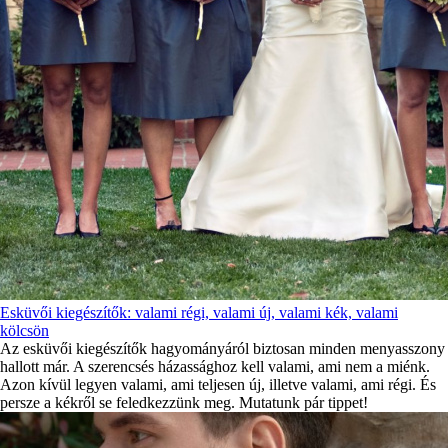
Esküvői kiegészítők: valami régi, valami új, valami kék, valami
kölcsön
Az esküvői kiegészítők hagyományáról biztosan minden menyasszony
hallott már. A szerencsés házassághoz kell valami, ami nem a miénk.
Azon kívül legyen valami, ami teljesen új, illetve valami, ami régi. És
persze a kékről se feledkezzünk meg. Mutatunk pár tippet!