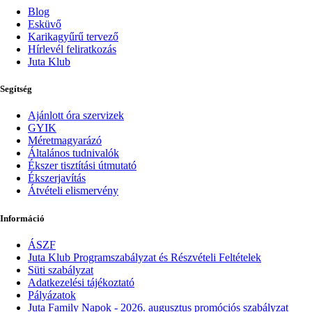
Blog
Esküvő
Karikagyűrű tervező
Hírlevél feliratkozás
Juta Klub
Segítség
Ajánlott óra szervizek
GYIK
Méretmagyarázó
Általános tudnivalók
Ékszer tisztítási útmutató
Ékszerjavítás
Átvételi elismervény
Információ
ÁSZF
Juta Klub Programszabályzat és Részvételi Feltételek
Süti szabályzat
Adatkezelési tájékoztató
Pályázatok
Juta Family Napok - 2026. augusztus promóciós szabályzat