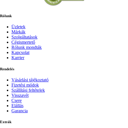
Rólunk
Üzletek
Márkák
Szolgáltatások
Cégismertető
Rólunk mondták
Kapcsolat
Karrier
Rendelés
Vásárlási tájékoztató
Fizetési módok
Szállítási feltételek
Visszavét
Csere
Elállás
Garancia
Extrák