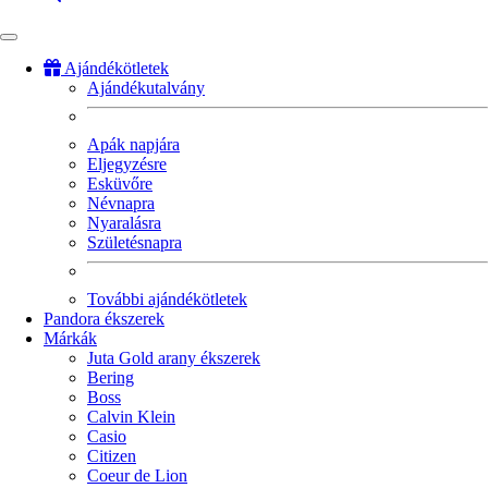
Ajándékötletek
Ajándékutalvány
Fő
navigáció
Apák napjára
Eljegyzésre
Esküvőre
Névnapra
Nyaralásra
Születésnapra
További ajándékötletek
Pandora ékszerek
Márkák
Juta Gold arany ékszerek
Bering
Boss
Calvin Klein
Casio
Citizen
Coeur de Lion