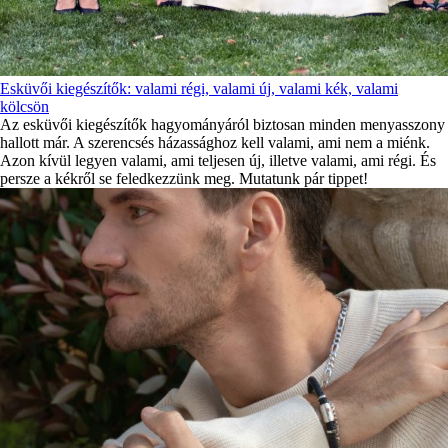
Esküvői kiegészítők: valami régi, valami új, valami kék, valami
kölcsön
Az esküvői kiegészítők hagyományáról biztosan minden menyasszony
hallott már. A szerencsés házassághoz kell valami, ami nem a miénk.
Azon kívül legyen valami, ami teljesen új, illetve valami, ami régi. És
persze a kékről se feledkezzünk meg. Mutatunk pár tippet!