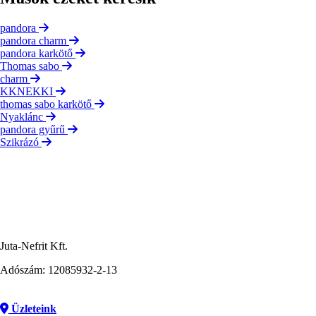
pandora
pandora charm
pandora karkötő
Thomas sabo
charm
KKNEKKI
thomas sabo karkötő
Nyaklánc
pandora gyűrű
Szikrázó
Juta-Nefrit Kft.
Adószám: 12085932-2-13
Üzleteink