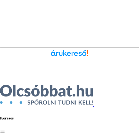
Ékszer az Árukeresőn
Keresés