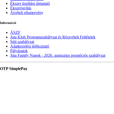
Ékszer tisztítási útmutató
Ékszerjavítás
Átvételi elismervény
Információ
ÁSZF
Juta Klub Programszabályzat és Részvételi Feltételek
Süti szabályzat
Adatkezelési tájékoztató
Pályázatok
Juta Family Napok - 2026. augusztus promóciós szabályzat
OTP SimplePay