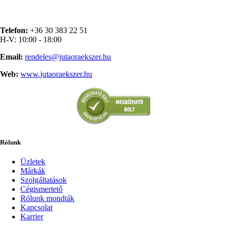
Telefon:
+36 30 383 22 51
H-V: 10:00 - 18:00
Email:
rendeles@jutaoraekszer.hu
Web:
www.jutaoraekszer.hu
Rólunk
Üzletek
Márkák
Szolgáltatások
Cégismertető
Rólunk mondták
Kapcsolat
Karrier