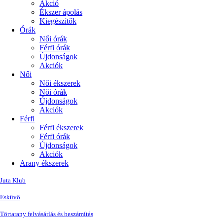
Akció
Ékszer ápolás
Kiegészítők
Órák
Női órák
Férfi órák
Újdonságok
Akciók
Női
Női ékszerek
Női órák
Újdonságok
Akciók
Férfi
Férfi ékszerek
Férfi órák
Újdonságok
Akciók
Arany ékszerek
Juta Klub
Esküvő
Törtarany felvásárlás és beszámítás