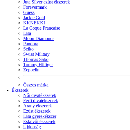
Juta Silver ezüst ékszerek
Forevermark
Guess
Jackie Gold
KKNEKKI
La Coque Francaise
Lisa
Moon Diamonds
Pandora
Seiko
Swiss Military
Thomas Sabo
Tommy Hilfiger
Zeppelin
Összes márka
Ékszerek
Női divatékszerek
Férfi divatékszerek
Arany ékszerek
Ezüst ékszerek
Lisa gyerekékszer
Esküvői ékszerek
Újdonság