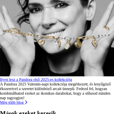
Ilyen lesz a Pandora első 2025-es kollekciója
A Pandora 2025 Valentin-napi kollekciója megérkezett, és lenyűgöző
ékszereivel a szeretet különböző arcait ünnepli. Fedezd fel, hogyan
kombinálhatod ezeket az ikonikus darabokat, hogy a stílusod minden
nap ragyogjon!
Még több blog
Mások ezeket keresik