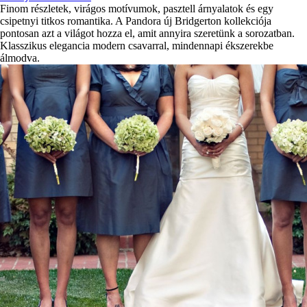
Finom részletek, virágos motívumok, pasztell árnyalatok és egy
csipetnyi titkos romantika. A Pandora új Bridgerton kollekciója
pontosan azt a világot hozza el, amit annyira szeretünk a sorozatban.
Klasszikus elegancia modern csavarral, mindennapi ékszerekbe
álmodva.