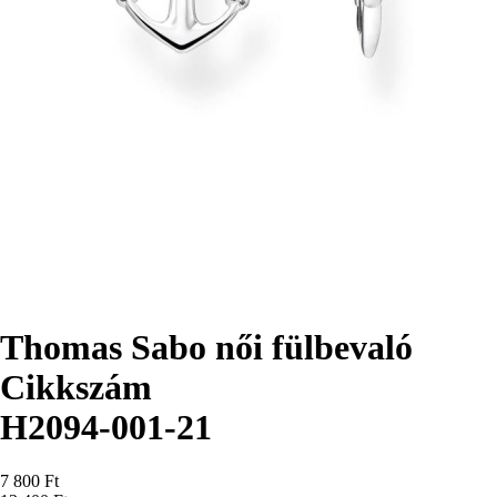
Thomas Sabo női fülbevaló
Cikkszám
H2094-001-21
Ár
7 800 Ft