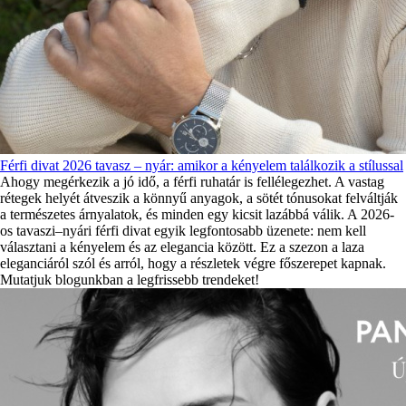
Férfi divat 2026 tavasz – nyár: amikor a kényelem találkozik a stílussal
Ahogy megérkezik a jó idő, a férfi ruhatár is fellélegezhet. A vastag
rétegek helyét átveszik a könnyű anyagok, a sötét tónusokat felváltják
a természetes árnyalatok, és minden egy kicsit lazábbá válik. A 2026-
os tavaszi–nyári férfi divat egyik legfontosabb üzenete: nem kell
választani a kényelem és az elegancia között. Ez a szezon a laza
eleganciáról szól és arról, hogy a részletek végre főszerepet kapnak.
Mutatjuk blogunkban a legfrissebb trendeket!