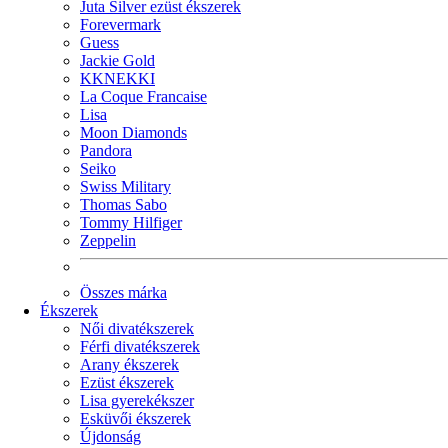
Juta Silver ezüst ékszerek
Forevermark
Guess
Jackie Gold
KKNEKKI
La Coque Francaise
Lisa
Moon Diamonds
Pandora
Seiko
Swiss Military
Thomas Sabo
Tommy Hilfiger
Zeppelin
Összes márka
Ékszerek
Női divatékszerek
Férfi divatékszerek
Arany ékszerek
Ezüst ékszerek
Lisa gyerekékszer
Esküvői ékszerek
Újdonság