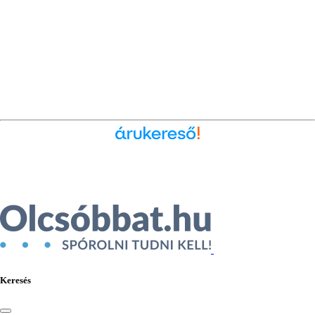
Ékszer az Árukeresőn
Keresés