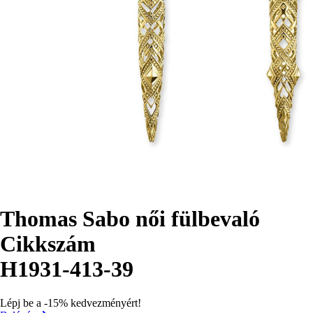
Thomas Sabo női fülbevaló
Cikkszám
H1931-413-39
Lépj be a -15% kedvezményért!