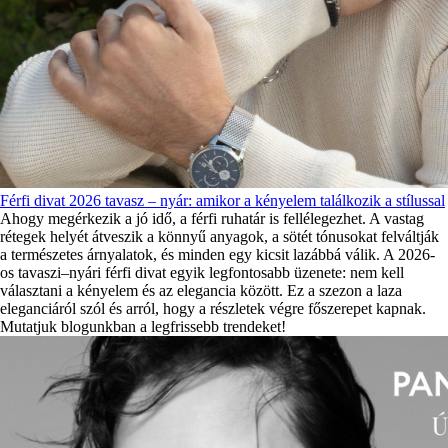
Férfi divat 2026 tavasz – nyár: amikor a kényelem találkozik a stílussal
Ahogy megérkezik a jó idő, a férfi ruhatár is fellélegezhet. A vastag
rétegek helyét átveszik a könnyű anyagok, a sötét tónusokat felváltják
a természetes árnyalatok, és minden egy kicsit lazábbá válik. A 2026-
os tavaszi–nyári férfi divat egyik legfontosabb üzenete: nem kell
választani a kényelem és az elegancia között. Ez a szezon a laza
eleganciáról szól és arról, hogy a részletek végre főszerepet kapnak.
Mutatjuk blogunkban a legfrissebb trendeket!