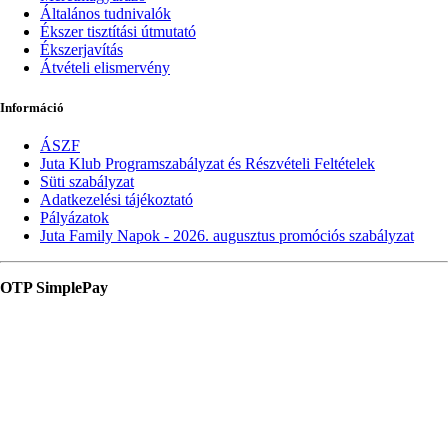
Általános tudnivalók
Ékszer tisztítási útmutató
Ékszerjavítás
Átvételi elismervény
Információ
ÁSZF
Juta Klub Programszabályzat és Részvételi Feltételek
Süti szabályzat
Adatkezelési tájékoztató
Pályázatok
Juta Family Napok - 2026. augusztus promóciós szabályzat
OTP SimplePay