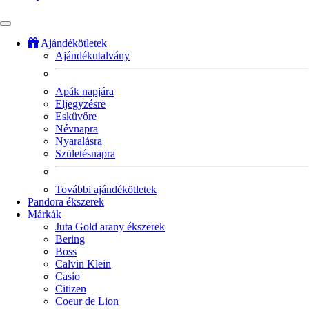
Ajándékötletek
Ajándékutalvány
Fő
navigáció
Apák napjára
Eljegyzésre
Esküvőre
Névnapra
Nyaralásra
Születésnapra
További ajándékötletek
Pandora ékszerek
Márkák
Juta Gold arany ékszerek
Bering
Boss
Calvin Klein
Casio
Citizen
Coeur de Lion