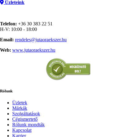
Üzleteink
Telefon:
+36 30 383 22 51
H-V: 10:00 - 18:00
Email:
rendeles@jutaoraekszer.hu
Web:
www.jutaoraekszer.hu
Rólunk
Üzletek
Márkák
Szolgáltatások
Cégismertető
Rólunk mondták
Kapcsolat
Karrier