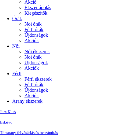
Akció
Ékszer ápolás
Kiegészítők
Órák
Női órák
Férfi órák
Újdonságok
Akciók
Női
Női ékszerek
Női órák
Újdonságok
Akciók
Férfi
Férfi ékszerek
Férfi órák
Újdonságok
Akciók
Arany ékszerek
Juta Klub
Esküvő
Törtarany felvásárlás és beszámítás