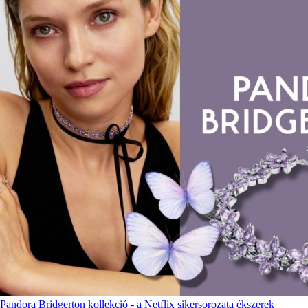
Pandora Bridgerton kollekció - a Netflix sikersorozata ékszerek