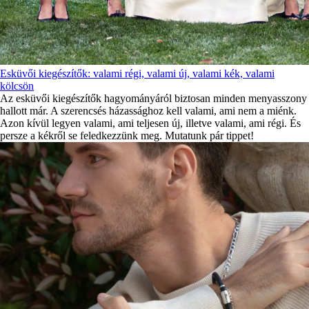
Esküvői kiegészítők: valami régi, valami új, valami kék, valami
kölcsön
Az esküvői kiegészítők hagyományáról biztosan minden menyasszony
hallott már. A szerencsés házassághoz kell valami, ami nem a miénk.
Azon kívül legyen valami, ami teljesen új, illetve valami, ami régi. És
persze a kékről se feledkezzünk meg. Mutatunk pár tippet!