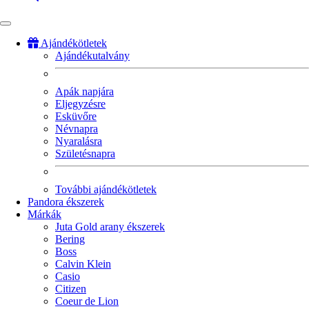
Ajándékötletek
Ajándékutalvány
Fő
navigáció
Apák napjára
Eljegyzésre
Esküvőre
Névnapra
Nyaralásra
Születésnapra
További ajándékötletek
Pandora ékszerek
Márkák
Juta Gold arany ékszerek
Bering
Boss
Calvin Klein
Casio
Citizen
Coeur de Lion