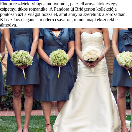
Finom részletek, virágos motívumok, pasztell árnyalatok és egy
csipetnyi titkos romantika. A Pandora új Bridgerton kollekciója
pontosan azt a világot hozza el, amit annyira szeretünk a sorozatban.
Klasszikus elegancia modern csavarral, mindennapi ékszerekbe
álmodva.