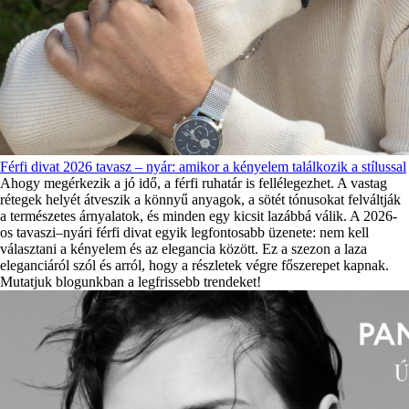
Férfi divat 2026 tavasz – nyár: amikor a kényelem találkozik a stílussal
Ahogy megérkezik a jó idő, a férfi ruhatár is fellélegezhet. A vastag
rétegek helyét átveszik a könnyű anyagok, a sötét tónusokat felváltják
a természetes árnyalatok, és minden egy kicsit lazábbá válik. A 2026-
os tavaszi–nyári férfi divat egyik legfontosabb üzenete: nem kell
választani a kényelem és az elegancia között. Ez a szezon a laza
eleganciáról szól és arról, hogy a részletek végre főszerepet kapnak.
Mutatjuk blogunkban a legfrissebb trendeket!