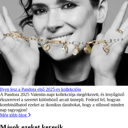
Ilyen lesz a Pandora első 2025-es kollekciója
A Pandora 2025 Valentin-napi kollekciója megérkezett, és lenyűgöző
ékszereivel a szeretet különböző arcait ünnepli. Fedezd fel, hogyan
kombinálhatod ezeket az ikonikus darabokat, hogy a stílusod minden
nap ragyogjon!
Még több blog
Mások ezeket keresik