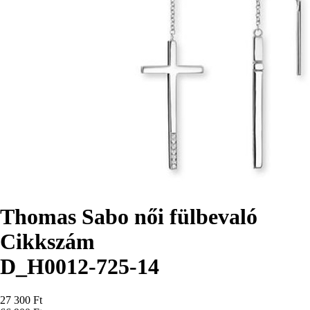
Thomas Sabo női fülbevaló
Cikkszám
D_H0012-725-14
Ár
27 300 Ft