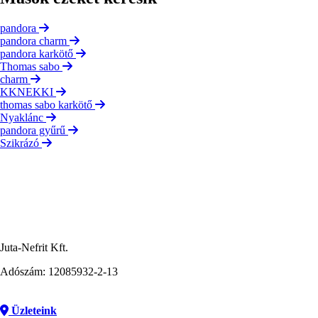
pandora
pandora charm
pandora karkötő
Thomas sabo
charm
KKNEKKI
thomas sabo karkötő
Nyaklánc
pandora gyűrű
Szikrázó
Juta-Nefrit Kft.
Adószám: 12085932-2-13
Üzleteink