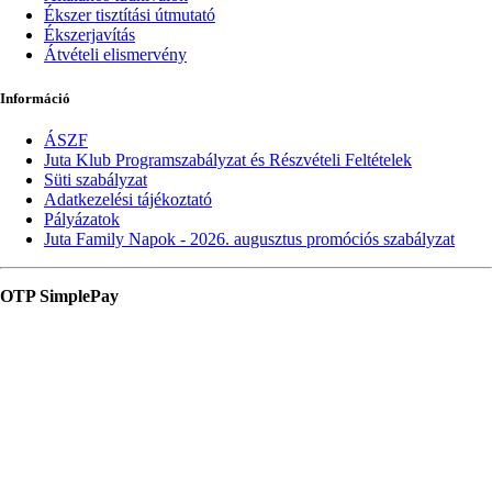
Ékszer tisztítási útmutató
Ékszerjavítás
Átvételi elismervény
Információ
ÁSZF
Juta Klub Programszabályzat és Részvételi Feltételek
Süti szabályzat
Adatkezelési tájékoztató
Pályázatok
Juta Family Napok - 2026. augusztus promóciós szabályzat
OTP SimplePay