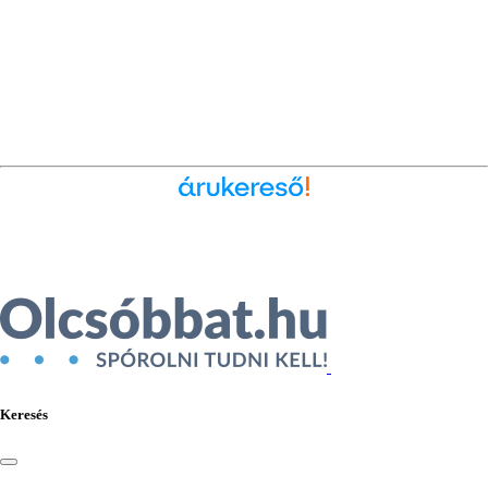
Ékszer az Árukeresőn
Keresés