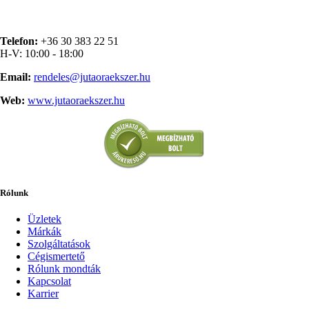
Telefon:
+36 30 383 22 51
H-V: 10:00 - 18:00
Email:
rendeles@jutaoraekszer.hu
Web:
www.jutaoraekszer.hu
Rólunk
Üzletek
Márkák
Szolgáltatások
Cégismertető
Rólunk mondták
Kapcsolat
Karrier