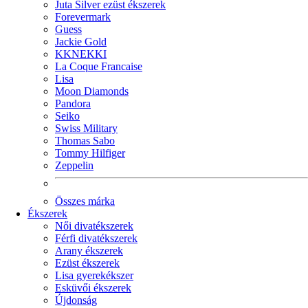
Juta Silver ezüst ékszerek
Forevermark
Guess
Jackie Gold
KKNEKKI
La Coque Francaise
Lisa
Moon Diamonds
Pandora
Seiko
Swiss Military
Thomas Sabo
Tommy Hilfiger
Zeppelin
Összes márka
Ékszerek
Női divatékszerek
Férfi divatékszerek
Arany ékszerek
Ezüst ékszerek
Lisa gyerekékszer
Esküvői ékszerek
Újdonság