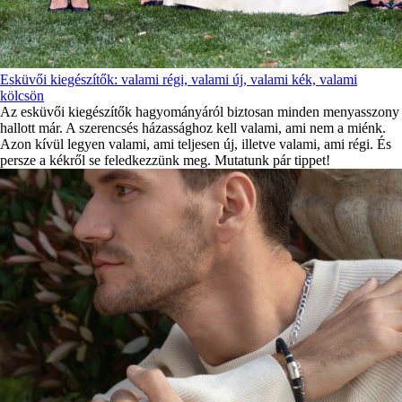
Esküvői kiegészítők: valami régi, valami új, valami kék, valami
kölcsön
Az esküvői kiegészítők hagyományáról biztosan minden menyasszony
hallott már. A szerencsés házassághoz kell valami, ami nem a miénk.
Azon kívül legyen valami, ami teljesen új, illetve valami, ami régi. És
persze a kékről se feledkezzünk meg. Mutatunk pár tippet!