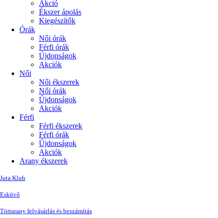
Akció
Ékszer ápolás
Kiegészítők
Órák
Női órák
Férfi órák
Újdonságok
Akciók
Női
Női ékszerek
Női órák
Újdonságok
Akciók
Férfi
Férfi ékszerek
Férfi órák
Újdonságok
Akciók
Arany ékszerek
Juta Klub
Esküvő
Törtarany felvásárlás és beszámítás