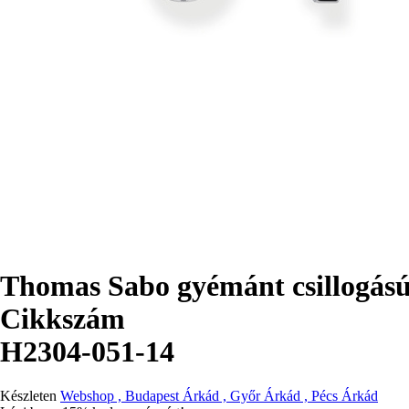
Thomas Sabo gyémánt csillogású 
Cikkszám
H2304-051-14
Készleten
Webshop , Budapest Árkád , Győr Árkád , Pécs Árkád