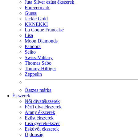
Juta Silver ezüst ékszerek
Forevermark
Guess
Jackie Gold
KKNEKKI
La Coque Francaise
Lisa
Moon Diamonds
Pandora
Seiko
Swiss Military
Thomas Sabo
Tommy Hilfiger
Zeppelin
Összes márka
Ékszerek
Női divatékszerek
Férfi divatékszerek
Arany ékszerek
Ezüst ékszerek
Lisa gyerekékszer
Esküvői ékszerek
Újdonság