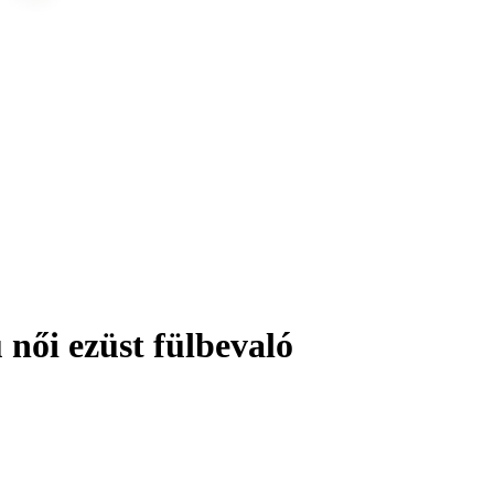
női ezüst fülbevaló