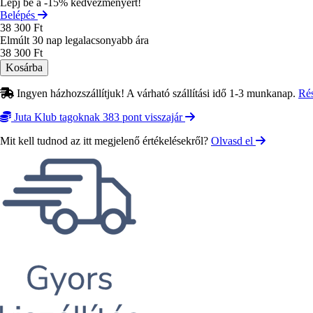
Lépj be a -15% kedvezményért!
Belépés
38 300 Ft
Elmúlt 30 nap legalacsonyabb ára
38 300 Ft
Ingyen házhozszállítjuk! A várható szállítási idő 1-3 munkanap.
Ré
Juta Klub tagoknak 383 pont visszajár
Mit kell tudnod az itt megjelenő értékelésekről?
Olvasd el