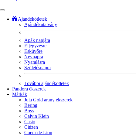
Ajándékötletek
Ajándékutalvány
Fő
navigáció
Apák napjára
Eljegyzésre
Esküvőre
Névnapra
Nyaralásra
Születésnapra
További ajándékötletek
Pandora ékszerek
Márkák
Juta Gold arany ékszerek
Bering
Boss
Calvin Klein
Casio
Citizen
Coeur de Lion