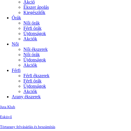
Akció
Ékszer ápolás
Kiegészítők
Órák
Női órák
Férfi órák
Újdonságok
Akciók
Női
Női ékszerek
Női órák
Újdonságok
Akciók
Férfi
Férfi ékszerek
Férfi órák
Újdonságok
Akciók
Arany ékszerek
Juta Klub
Esküvő
Törtarany felvásárlás és beszámítás