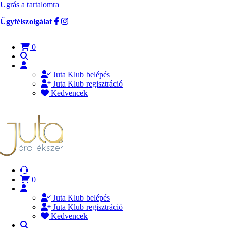
Ugrás a tartalomra
Ügyfélszolgálat
0
Juta Klub belépés
Juta Klub regisztráció
Kedvencek
0
Juta Klub belépés
Juta Klub regisztráció
Kedvencek