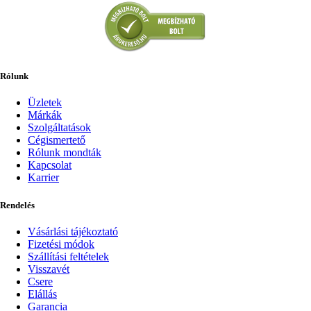
Rólunk
Üzletek
Márkák
Szolgáltatások
Cégismertető
Rólunk mondták
Kapcsolat
Karrier
Rendelés
Vásárlási tájékoztató
Fizetési módok
Szállítási feltételek
Visszavét
Csere
Elállás
Garancia