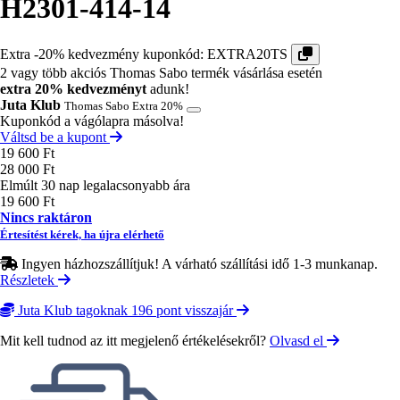
H2301-414-14
Extra -20% kedvezmény kuponkód:
EXTRA20TS
2 vagy több akciós Thomas Sabo termék vásárlása esetén
extra 20% kedvezményt
adunk!
Juta Klub
Thomas Sabo Extra 20%
Kuponkód a vágólapra másolva!
Váltsd be a kupont
Ár
19 600 Ft
28 000 Ft
Elmúlt 30 nap legalacsonyabb ára
19 600 Ft
Nincs raktáron
Értesítést kérek, ha újra elérhető
Ingyen házhozszállítjuk! A várható szállítási idő 1-3 munkanap.
Részletek
Juta Klub tagoknak 196 pont visszajár
Mit kell tudnod az itt megjelenő értékelésekről?
Olvasd el