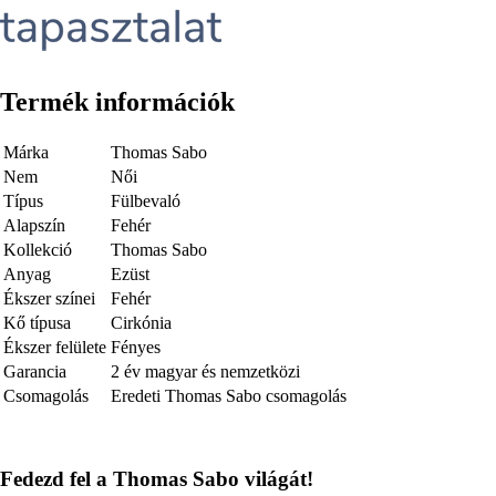
Termék információk
Márka
Thomas Sabo
Nem
Női
Típus
Fülbevaló
Alapszín
Fehér
Kollekció
Thomas Sabo
Anyag
Ezüst
Ékszer színei
Fehér
Kő típusa
Cirkónia
Ékszer felülete
Fényes
Garancia
2 év magyar és nemzetközi
Csomagolás
Eredeti Thomas Sabo csomagolás
Fedezd fel a Thomas Sabo világát!