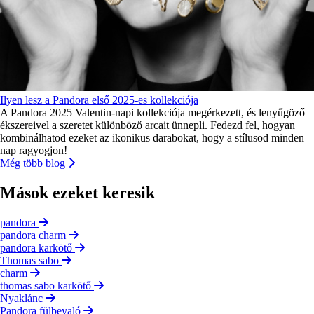
Ilyen lesz a Pandora első 2025-es kollekciója
A Pandora 2025 Valentin-napi kollekciója megérkezett, és lenyűgöző
ékszereivel a szeretet különböző arcait ünnepli. Fedezd fel, hogyan
kombinálhatod ezeket az ikonikus darabokat, hogy a stílusod minden
nap ragyogjon!
Még több blog
Mások ezeket keresik
pandora
pandora charm
pandora karkötő
Thomas sabo
charm
thomas sabo karkötő
Nyaklánc
Pandora fülbevaló