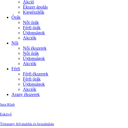
Akció
Ékszer ápolás
Kiegészítők
Órák
Női órák
Férfi órák
Újdonságok
Akciók
Női
Női ékszerek
Női órák
Újdonságok
Akciók
Férfi
Férfi ékszerek
Férfi órák
Újdonságok
Akciók
Arany ékszerek
Juta Klub
Esküvő
Törtarany felvásárlás és beszámítás