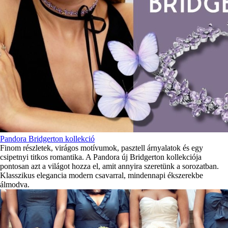
Pandora Bridgerton kollekció
Finom részletek, virágos motívumok, pasztell árnyalatok és egy
csipetnyi titkos romantika. A Pandora új Bridgerton kollekciója
pontosan azt a világot hozza el, amit annyira szeretünk a sorozatban.
Klasszikus elegancia modern csavarral, mindennapi ékszerekbe
álmodva.