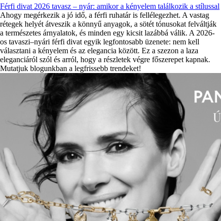
Férfi divat 2026 tavasz – nyár: amikor a kényelem találkozik a stílussal
Ahogy megérkezik a jó idő, a férfi ruhatár is fellélegezhet. A vastag
rétegek helyét átveszik a könnyű anyagok, a sötét tónusokat felváltják
a természetes árnyalatok, és minden egy kicsit lazábbá válik. A 2026-
os tavaszi–nyári férfi divat egyik legfontosabb üzenete: nem kell
választani a kényelem és az elegancia között. Ez a szezon a laza
eleganciáról szól és arról, hogy a részletek végre főszerepet kapnak.
Mutatjuk blogunkban a legfrissebb trendeket!