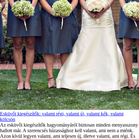
Esküvői kiegészítők: valami régi, valami új, valami kék, valami
kölcsön
Az esküvői kiegészítők hagyományáról biztosan minden menyasszony
hallott már. A szerencsés házassághoz kell valami, ami nem a miénk.
Azon kívül legyen valami, ami teljesen új, illetve valami, ami régi. És