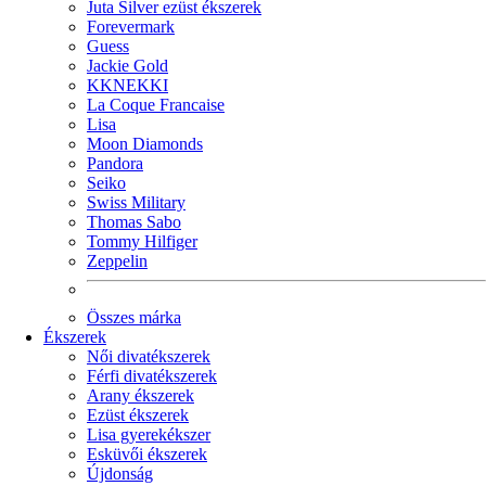
Juta Silver ezüst ékszerek
Forevermark
Guess
Jackie Gold
KKNEKKI
La Coque Francaise
Lisa
Moon Diamonds
Pandora
Seiko
Swiss Military
Thomas Sabo
Tommy Hilfiger
Zeppelin
Összes márka
Ékszerek
Női divatékszerek
Férfi divatékszerek
Arany ékszerek
Ezüst ékszerek
Lisa gyerekékszer
Esküvői ékszerek
Újdonság