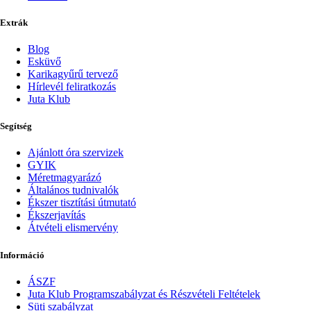
Extrák
Blog
Esküvő
Karikagyűrű tervező
Hírlevél feliratkozás
Juta Klub
Segítség
Ajánlott óra szervizek
GYIK
Méretmagyarázó
Általános tudnivalók
Ékszer tisztítási útmutató
Ékszerjavítás
Átvételi elismervény
Információ
ÁSZF
Juta Klub Programszabályzat és Részvételi Feltételek
Süti szabályzat