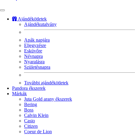
Ajándékötletek
Ajándékutalvány
Fő
navigáció
Apák napjára
Eljegyzésre
Esküvőre
Névnapra
Nyaralásra
Születésnapra
További ajándékötletek
Pandora ékszerek
Márkák
Juta Gold arany ékszerek
Bering
Boss
Calvin Klein
Casio
Citizen
Coeur de Lion