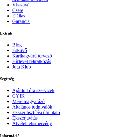
Visszavét
Csere
Elállás
Garancia
Extrák
Blog
Esküvő
Karikagyűrű tervező
Hírlevél feliratkozás
Juta Klub
Segítség
Ajánlott óra szervizek
GYIK
Méretmagyarázó
Általános tudnivalók
Ékszer tisztítási útmutató
Ékszerjavítás
Átvételi elismervény
Információ