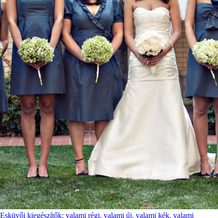
Esküvői kiegészítők: valami régi, valami új, valami kék, valami