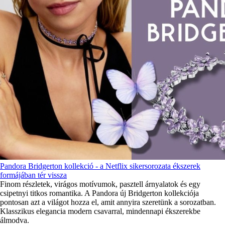
Pandora Bridgerton kollekció - a Netflix sikersorozata ékszerek
formájában tér vissza
Finom részletek, virágos motívumok, pasztell árnyalatok és egy
csipetnyi titkos romantika. A Pandora új Bridgerton kollekciója
pontosan azt a világot hozza el, amit annyira szeretünk a sorozatban.
Klasszikus elegancia modern csavarral, mindennapi ékszerekbe
álmodva.