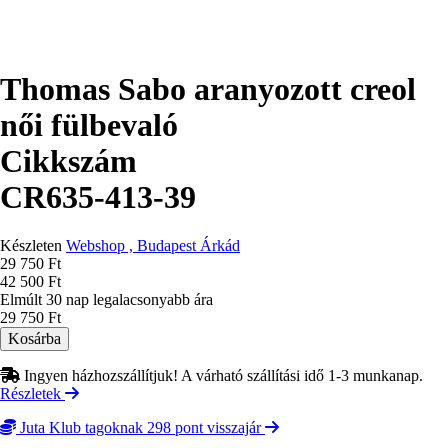
Thomas Sabo aranyozott creol
női fülbevaló
Cikkszám
CR635-413-39
Készleten
Webshop , Budapest Árkád
Ár
29 750 Ft
42 500 Ft
Elmúlt 30 nap legalacsonyabb ára
29 750 Ft
Ingyen házhozszállítjuk! A várható szállítási idő 1-3 munkanap.
Részletek
Juta Klub tagoknak 298 pont visszajár