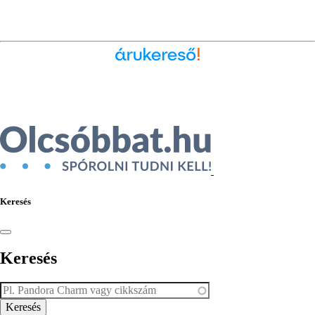
Ékszer az Árukeresőn
Keresés
Keresés