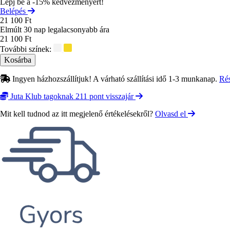
Lépj be a -15% kedvezményért!
Belépés
21 100 Ft
Elmúlt 30 nap legalacsonyabb ára
21 100 Ft
További színek:
Ingyen házhozszállítjuk! A várható szállítási idő 1-3 munkanap.
Ré
Juta Klub tagoknak 211 pont visszajár
Mit kell tudnod az itt megjelenő értékelésekről?
Olvasd el