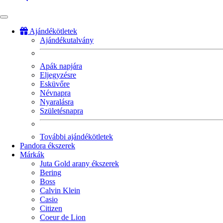
Ajándékötletek
Ajándékutalvány
Fő
navigáció
Apák napjára
Eljegyzésre
Esküvőre
Névnapra
Nyaralásra
Születésnapra
További ajándékötletek
Pandora ékszerek
Márkák
Juta Gold arany ékszerek
Bering
Boss
Calvin Klein
Casio
Citizen
Coeur de Lion