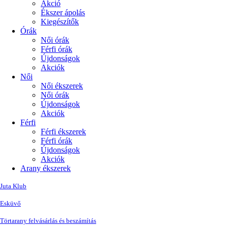
Akció
Ékszer ápolás
Kiegészítők
Órák
Női órák
Férfi órák
Újdonságok
Akciók
Női
Női ékszerek
Női órák
Újdonságok
Akciók
Férfi
Férfi ékszerek
Férfi órák
Újdonságok
Akciók
Arany ékszerek
Juta Klub
Esküvő
Törtarany felvásárlás és beszámítás