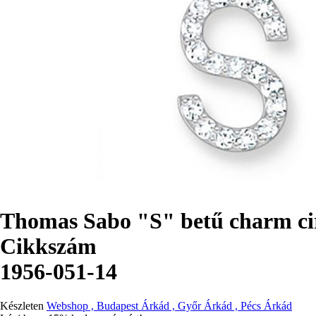
Thomas Sabo "S" betű charm ci
Cikkszám
1956-051-14
Készleten
Webshop , Budapest Árkád , Győr Árkád , Pécs Árkád