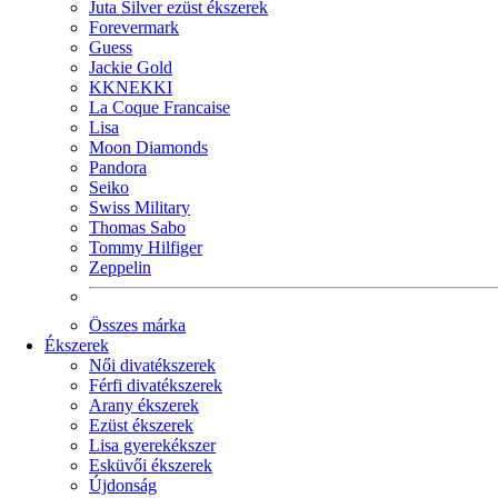
Juta Silver ezüst ékszerek
Forevermark
Guess
Jackie Gold
KKNEKKI
La Coque Francaise
Lisa
Moon Diamonds
Pandora
Seiko
Swiss Military
Thomas Sabo
Tommy Hilfiger
Zeppelin
Összes márka
Ékszerek
Női divatékszerek
Férfi divatékszerek
Arany ékszerek
Ezüst ékszerek
Lisa gyerekékszer
Esküvői ékszerek
Újdonság