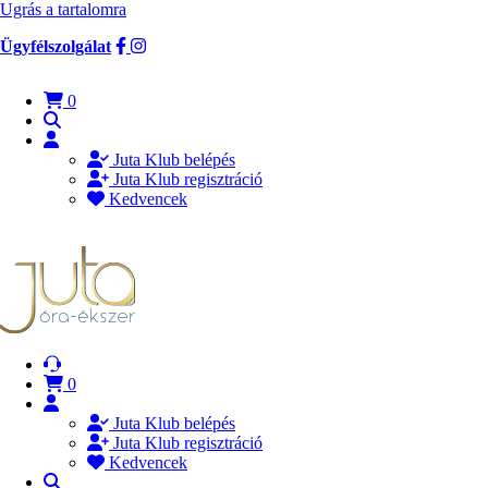
Ugrás a tartalomra
Ügyfélszolgálat
0
Juta Klub belépés
Juta Klub regisztráció
Kedvencek
0
Juta Klub belépés
Juta Klub regisztráció
Kedvencek