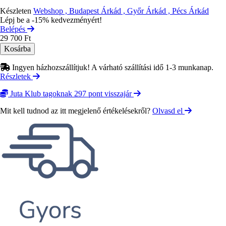
Készleten
Webshop , Budapest Árkád , Győr Árkád , Pécs Árkád
Lépj be a -15% kedvezményért!
Belépés
29 700 Ft
Ingyen házhozszállítjuk! A várható szállítási idő 1-3 munkanap.
Részletek
Juta Klub tagoknak 297 pont visszajár
Mit kell tudnod az itt megjelenő értékelésekről?
Olvasd el