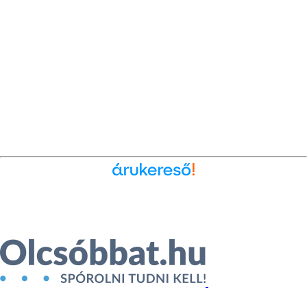
Ékszer az Árukeresőn