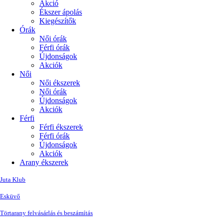
Akció
Ékszer ápolás
Kiegészítők
Órák
Női órák
Férfi órák
Újdonságok
Akciók
Női
Női ékszerek
Női órák
Újdonságok
Akciók
Férfi
Férfi ékszerek
Férfi órák
Újdonságok
Akciók
Arany ékszerek
Juta Klub
Esküvő
Törtarany felvásárlás és beszámítás