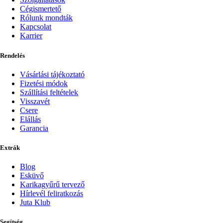
Cégismertető
Rólunk mondták
Kapcsolat
Karrier
Rendelés
Vásárlási tájékoztató
Fizetési módok
Szállítási feltételek
Visszavét
Csere
Elállás
Garancia
Extrák
Blog
Esküvő
Karikagyűrű tervező
Hírlevél feliratkozás
Juta Klub
Segítség