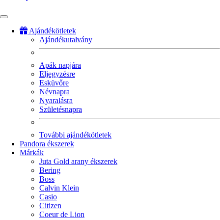
Ajándékötletek
Ajándékutalvány
Fő
navigáció
Apák napjára
Eljegyzésre
Esküvőre
Névnapra
Nyaralásra
Születésnapra
További ajándékötletek
Pandora ékszerek
Márkák
Juta Gold arany ékszerek
Bering
Boss
Calvin Klein
Casio
Citizen
Coeur de Lion