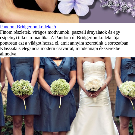
Pandora Bridgerton kollekció
Finom részletek, virágos motívumok, pasztell árnyalatok és egy
csipetnyi titkos romantika. A Pandora új Bridgerton kollekciója
pontosan azt a világot hozza el, amit annyira szeretünk a sorozatban.
Klasszikus elegancia modern csavarral, mindennapi ékszerekbe
álmodva.