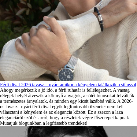
Férfi divat 2026 tavasz – nyár: amikor a kényelem találkozik a stílussal
Ahogy megérkezik a jó idő, a férfi ruhatár is fellélegezhet. A vastag
rétegek helyét átveszik a könnyű anyagok, a sötét tónusokat felváltják
a természetes árnyalatok, és minden egy kicsit lazábbá válik. A 2026-
os tavaszi–nyári férfi divat egyik legfontosabb üzenete: nem kell
választani a kényelem és az elegancia között. Ez a szezon a laza
eleganciáról szól és arról, hogy a részletek végre főszerepet kapnak.
Mutatjuk blogunkban a legfrissebb trendeket!