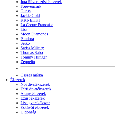
Juta Silver ezüst ékszerek
Forevermark
Guess
Jackie Gold
KKNEKKI
La Coque Francaise
Lisa
Moon Diamonds
Pandora
Seiko
Swiss Military
Thomas Sabo
Tommy Hilfiger
Zeppelin
Összes márka
Ékszerek
Női divatékszerek
Férfi divatékszerek
Arany ékszerek
Ezüst ékszerek
Lisa gyerekékszer
Esküvői ékszerek
Újdonság