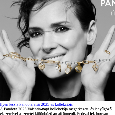
Ilyen lesz a Pandora első 2025-es kollekciója
A Pandora 2025 Valentin-napi kollekciója megérkezett, és lenyűgöző
ékszereivel a szeretet különböző arcait ünnepli. Fedezd fel, hogyan