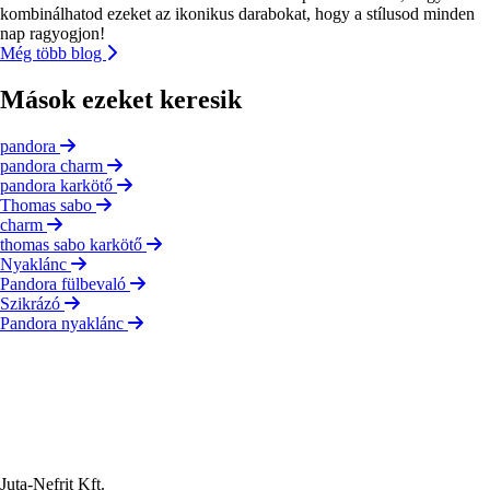
kombinálhatod ezeket az ikonikus darabokat, hogy a stílusod minden
nap ragyogjon!
Még több blog
Mások ezeket keresik
pandora
pandora charm
pandora karkötő
Thomas sabo
charm
thomas sabo karkötő
Nyaklánc
Pandora fülbevaló
Szikrázó
Pandora nyaklánc
Juta-Nefrit Kft.