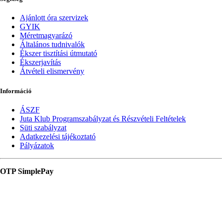
Ajánlott óra szervizek
GYIK
Méretmagyarázó
Általános tudnivalók
Ékszer tisztítási útmutató
Ékszerjavítás
Átvételi elismervény
Információ
ÁSZF
Juta Klub Programszabályzat és Részvételi Feltételek
Süti szabályzat
Adatkezelési tájékoztató
Pályázatok
OTP SimplePay