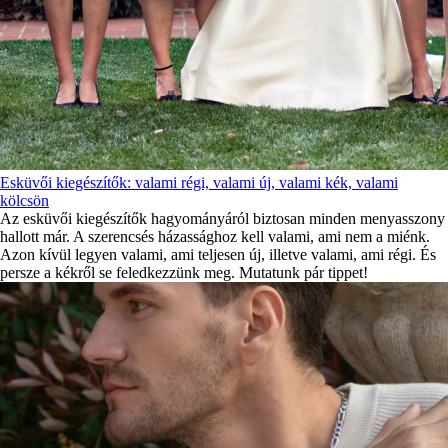
Esküvői kiegészítők: valami régi, valami új, valami kék, valami
kölcsön
Az esküvői kiegészítők hagyományáról biztosan minden menyasszony
hallott már. A szerencsés házassághoz kell valami, ami nem a miénk.
Azon kívül legyen valami, ami teljesen új, illetve valami, ami régi. És
persze a kékről se feledkezzünk meg. Mutatunk pár tippet!