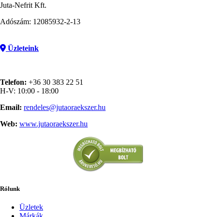
Juta-Nefrit Kft.
Adószám: 12085932-2-13
Üzleteink
Telefon:
+36 30 383 22 51
H-V: 10:00 - 18:00
Email:
rendeles@jutaoraekszer.hu
Web:
www.jutaoraekszer.hu
Rólunk
Üzletek
Márkák