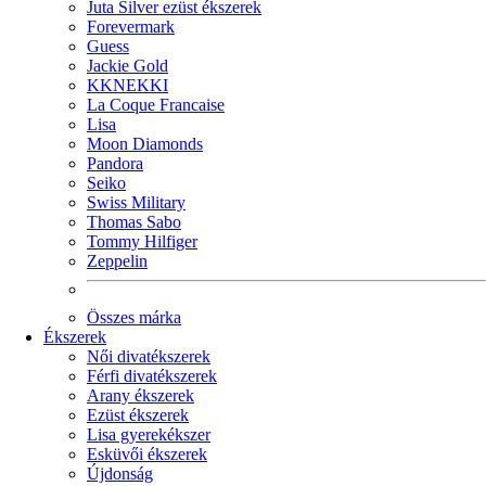
Juta Silver ezüst ékszerek
Forevermark
Guess
Jackie Gold
KKNEKKI
La Coque Francaise
Lisa
Moon Diamonds
Pandora
Seiko
Swiss Military
Thomas Sabo
Tommy Hilfiger
Zeppelin
Összes márka
Ékszerek
Női divatékszerek
Férfi divatékszerek
Arany ékszerek
Ezüst ékszerek
Lisa gyerekékszer
Esküvői ékszerek
Újdonság