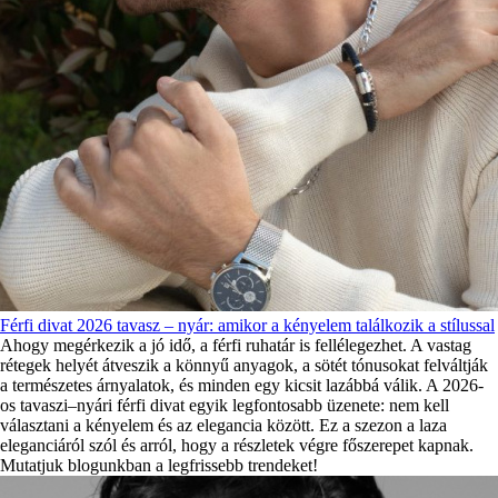
Férfi divat 2026 tavasz – nyár: amikor a kényelem találkozik a stílussal
Ahogy megérkezik a jó idő, a férfi ruhatár is fellélegezhet. A vastag
rétegek helyét átveszik a könnyű anyagok, a sötét tónusokat felváltják
a természetes árnyalatok, és minden egy kicsit lazábbá válik. A 2026-
os tavaszi–nyári férfi divat egyik legfontosabb üzenete: nem kell
választani a kényelem és az elegancia között. Ez a szezon a laza
eleganciáról szól és arról, hogy a részletek végre főszerepet kapnak.
Mutatjuk blogunkban a legfrissebb trendeket!