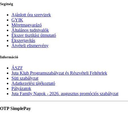
Segítség
Ajánlott óra szervizek
GYIK
Méretmagyarázó
Általános tudnivalók
Ékszer tisztítási útmutató
Ékszerjavítás
Átvételi elismervény
Információ
ÁSZF
Juta Klub Programszabályzat és Részvételi Feltételek
Süti szabályzat
Adatkezelési tájékoztató
Pályázatok
Juta Family Napok - 2026. augusztus promóciós szabályzat
OTP SimplePay