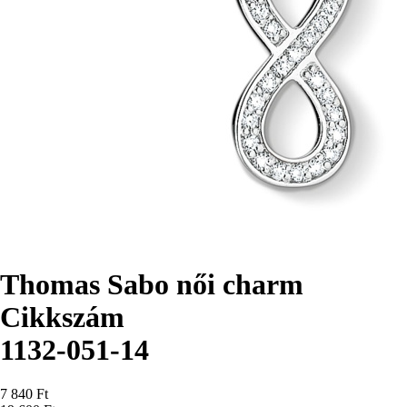
Thomas Sabo női charm
Cikkszám
1132-051-14
Ár
7 840 Ft