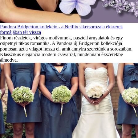
Pandora Bridgerton kollekció - a Netflix sikersorozata ékszerek
formájában tér vissza
Finom részletek, virágos motívumok, pasztell árnyalatok és egy
csipetnyi titkos romantika. A Pandora új Bridgerton kollekciója
pontosan azt a világot hozza el, amit annyira szeretünk a sorozatban.
Klasszikus elegancia modern csavarral, mindennapi ékszerekbe
álmodva.