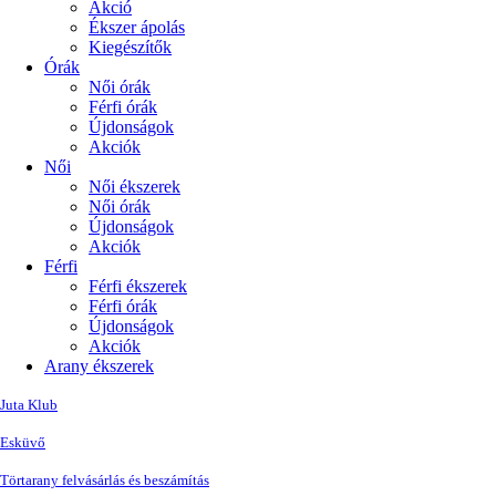
Akció
Ékszer ápolás
Kiegészítők
Órák
Női órák
Férfi órák
Újdonságok
Akciók
Női
Női ékszerek
Női órák
Újdonságok
Akciók
Férfi
Férfi ékszerek
Férfi órák
Újdonságok
Akciók
Arany ékszerek
Juta Klub
Esküvő
Törtarany felvásárlás és beszámítás