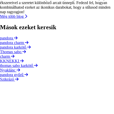
ékszereivel a szeretet különböző arcait ünnepli. Fedezd fel, hogyan
kombinálhatod ezeket az ikonikus darabokat, hogy a stílusod minden
nap ragyogjon!
Még több blog
Mások ezeket keresik
pandora
pandora charm
pandora karkötő
Thomas sabo
charm
KKNEKKI
thomas sabo karkötő
Nyaklánc
pandora gyűrű
Szikrázó