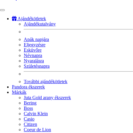
Ajándékötletek
Ajándékutalvány
Fő
navigáció
Apák napjára
Eljegyzésre
Esküvőre
Névnapra
Nyaralásra
Születésnapra
További ajándékötletek
Pandora ékszerek
Márkák
Juta Gold arany ékszerek
Bering
Boss
Calvin Klein
Casio
Citizen
Coeur de Lion