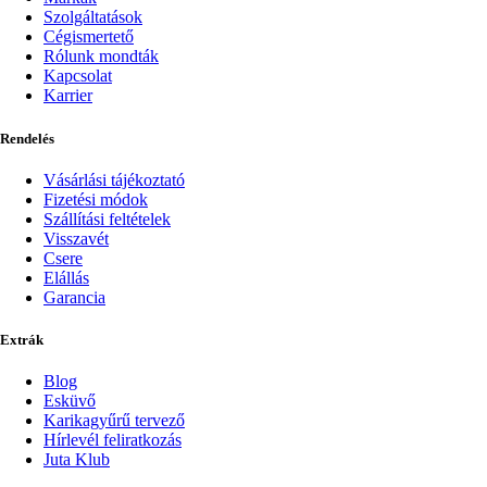
Szolgáltatások
Cégismertető
Rólunk mondták
Kapcsolat
Karrier
Rendelés
Vásárlási tájékoztató
Fizetési módok
Szállítási feltételek
Visszavét
Csere
Elállás
Garancia
Extrák
Blog
Esküvő
Karikagyűrű tervező
Hírlevél feliratkozás
Juta Klub