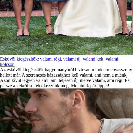
Esküvői kiegészítők: valami régi, valami új, valami kék, valami
kölcsön
Az esküvői kiegészítők hagyományáról biztosan minden menyasszony
hallott már. A szerencsés házassághoz kell valami, ami nem a miénk.
Azon kívül legyen valami, ami teljesen új, illetve valami, ami régi. És
persze a kékről se feledkezzünk meg. Mutatunk pár tippet!