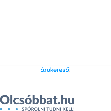
Ékszer az Árukeresőn