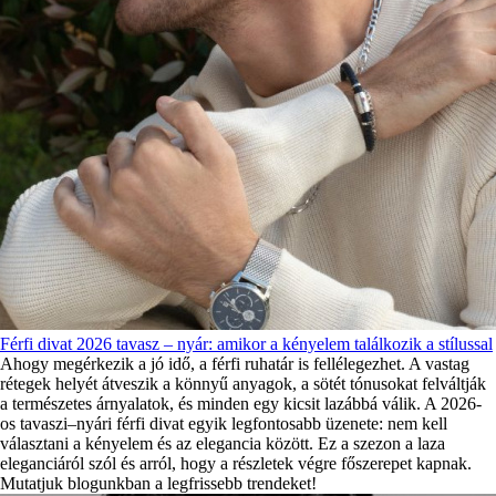
Férfi divat 2026 tavasz – nyár: amikor a kényelem találkozik a stílussal
Ahogy megérkezik a jó idő, a férfi ruhatár is fellélegezhet. A vastag
rétegek helyét átveszik a könnyű anyagok, a sötét tónusokat felváltják
a természetes árnyalatok, és minden egy kicsit lazábbá válik. A 2026-
os tavaszi–nyári férfi divat egyik legfontosabb üzenete: nem kell
választani a kényelem és az elegancia között. Ez a szezon a laza
eleganciáról szól és arról, hogy a részletek végre főszerepet kapnak.
Mutatjuk blogunkban a legfrissebb trendeket!