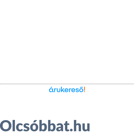
Ékszer az Árukeresőn