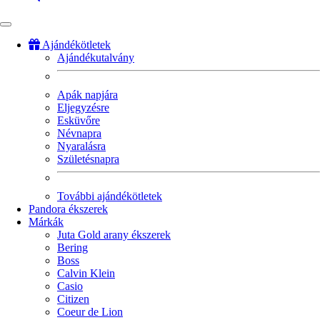
Ajándékötletek
Ajándékutalvány
Fő
navigáció
Apák napjára
Eljegyzésre
Esküvőre
Névnapra
Nyaralásra
Születésnapra
További ajándékötletek
Pandora ékszerek
Márkák
Juta Gold arany ékszerek
Bering
Boss
Calvin Klein
Casio
Citizen
Coeur de Lion