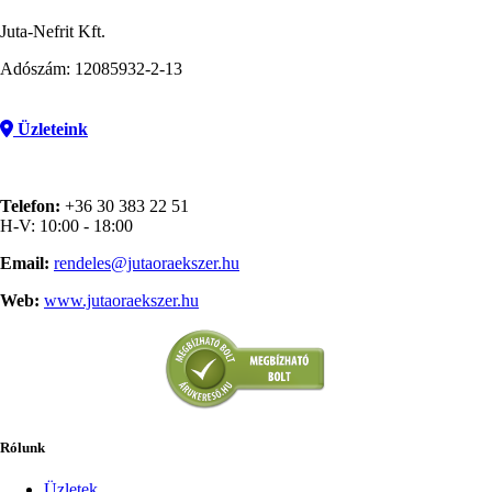
Juta-Nefrit Kft.
Adószám: 12085932-2-13
Üzleteink
Telefon:
+36 30 383 22 51
H-V: 10:00 - 18:00
Email:
rendeles@jutaoraekszer.hu
Web:
www.jutaoraekszer.hu
Rólunk
Üzletek