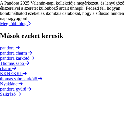
A Pandora 2025 Valentin-napi kollekciója megérkezett, és lenyűgöző
ékszereivel a szeretet különböző arcait ünnepli. Fedezd fel, hogyan
kombinálhatod ezeket az ikonikus darabokat, hogy a stílusod minden
nap ragyogjon!
Még több blog
Mások ezeket keresik
pandora
pandora charm
pandora karkötő
Thomas sabo
charm
KKNEKKI
thomas sabo karkötő
Nyaklánc
pandora gyűrű
Szikrázó