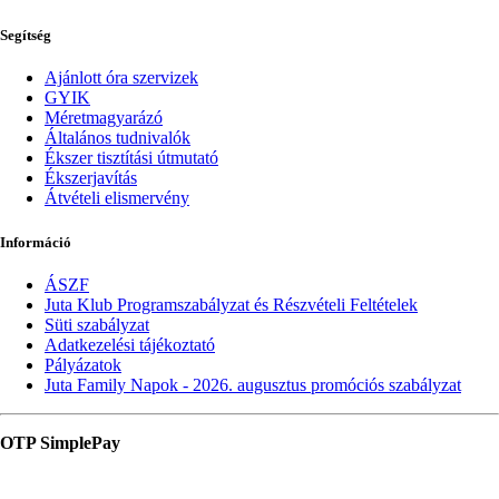
Segítség
Ajánlott óra szervizek
GYIK
Méretmagyarázó
Általános tudnivalók
Ékszer tisztítási útmutató
Ékszerjavítás
Átvételi elismervény
Információ
ÁSZF
Juta Klub Programszabályzat és Részvételi Feltételek
Süti szabályzat
Adatkezelési tájékoztató
Pályázatok
Juta Family Napok - 2026. augusztus promóciós szabályzat
OTP SimplePay