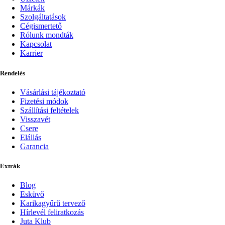
Márkák
Szolgáltatások
Cégismertető
Rólunk mondták
Kapcsolat
Karrier
Rendelés
Vásárlási tájékoztató
Fizetési módok
Szállítási feltételek
Visszavét
Csere
Elállás
Garancia
Extrák
Blog
Esküvő
Karikagyűrű tervező
Hírlevél feliratkozás
Juta Klub