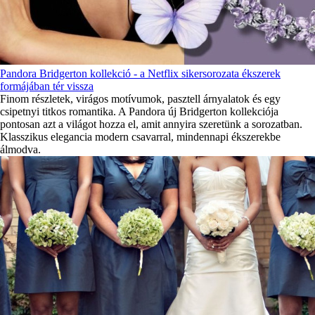
Pandora Bridgerton kollekció - a Netflix sikersorozata ékszerek
formájában tér vissza
Finom részletek, virágos motívumok, pasztell árnyalatok és egy
csipetnyi titkos romantika. A Pandora új Bridgerton kollekciója
pontosan azt a világot hozza el, amit annyira szeretünk a sorozatban.
Klasszikus elegancia modern csavarral, mindennapi ékszerekbe
álmodva.