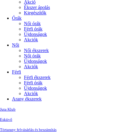
Akció
Ékszer ápolás
Kiegészítők
Órák
Női órák
Férfi órák
Újdonságok
Akciók
Női
Női ékszerek
Női órák
Újdonságok
Akciók
Férfi
Férfi ékszerek
Férfi órák
Újdonságok
Akciók
Arany ékszerek
Juta Klub
Esküvő
Törtarany felvásárlás és beszámítás