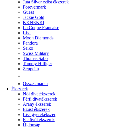
Juta Silver ezüst ékszerek
Forevermark
Guess
Jackie Gold
KKNEKKI
La Coque Francaise
Lisa
Moon Diamonds
Pandora
Seiko
Swiss Military
Thomas Sabo
Tommy Hilfiger
Zeppelin
Összes márka
Ékszerek
Női divatékszerek
Férfi divatékszerek
Arany ékszerek
Ezüst ékszerek
Lisa gyerekékszer
Esküvői ékszerek
Újdonság