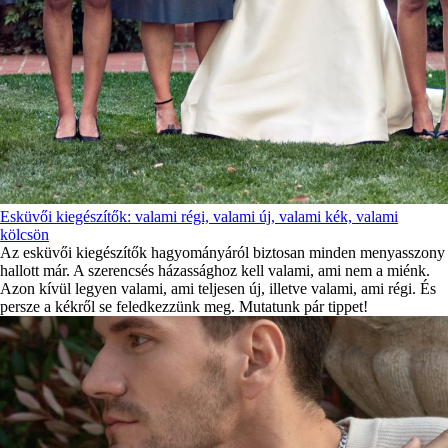
Esküvői kiegészítők: valami régi, valami új, valami kék, valami
kölcsön
Az esküvői kiegészítők hagyományáról biztosan minden menyasszony
hallott már. A szerencsés házassághoz kell valami, ami nem a miénk.
Azon kívül legyen valami, ami teljesen új, illetve valami, ami régi. És
persze a kékről se feledkezzünk meg. Mutatunk pár tippet!