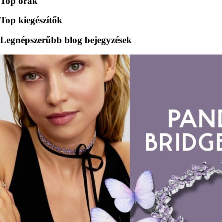
Top órák
Top kiegészítők
Legnépszerűbb blog bejegyzések