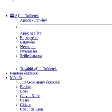
Ajándékötletek
Ajándékutalvány
Fő
navigáció
Apák napjára
Eljegyzésre
Esküvőre
Névnapra
Nyaralásra
Születésnapra
További ajándékötletek
Pandora ékszerek
Márkák
Juta Gold arany ékszerek
Bering
Boss
Calvin Klein
Casio
Citizen
Coeur de Lion