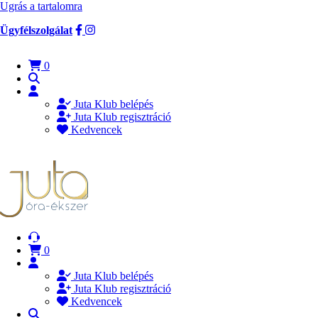
Ugrás a tartalomra
Ügyfélszolgálat
0
Juta Klub belépés
Juta Klub regisztráció
Kedvencek
0
Juta Klub belépés
Juta Klub regisztráció
Kedvencek