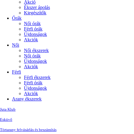
Akció
Ékszer ápolás
Kiegészítők
Órák
Női órák
Férfi órák
Újdonságok
Akciók
Női
Női ékszerek
Női órák
Újdonságok
Akciók
Férfi
Férfi ékszerek
Férfi órák
Újdonságok
Akciók
Arany ékszerek
Juta Klub
Esküvő
Törtarany felvásárlás és beszámítás