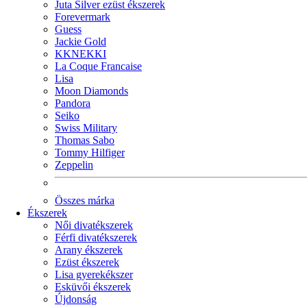
Juta Silver ezüst ékszerek
Forevermark
Guess
Jackie Gold
KKNEKKI
La Coque Francaise
Lisa
Moon Diamonds
Pandora
Seiko
Swiss Military
Thomas Sabo
Tommy Hilfiger
Zeppelin
Összes márka
Ékszerek
Női divatékszerek
Férfi divatékszerek
Arany ékszerek
Ezüst ékszerek
Lisa gyerekékszer
Esküvői ékszerek
Újdonság