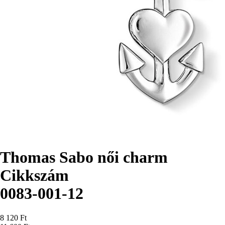
Thomas Sabo női charm
Cikkszám
0083-001-12
Ár
8 120 Ft