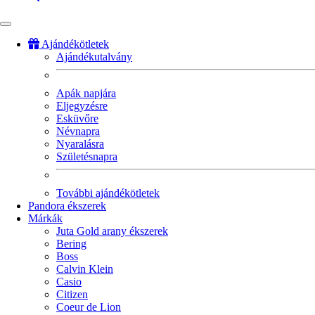
Ajándékötletek
Ajándékutalvány
Fő
navigáció
Apák napjára
Eljegyzésre
Esküvőre
Névnapra
Nyaralásra
Születésnapra
További ajándékötletek
Pandora ékszerek
Márkák
Juta Gold arany ékszerek
Bering
Boss
Calvin Klein
Casio
Citizen
Coeur de Lion