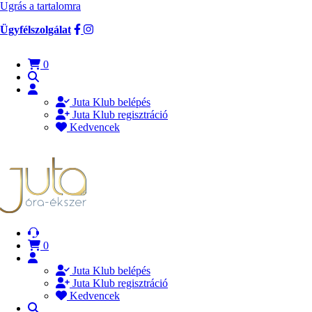
Ugrás a tartalomra
Ügyfélszolgálat
0
Juta Klub belépés
Juta Klub regisztráció
Kedvencek
0
Juta Klub belépés
Juta Klub regisztráció
Kedvencek