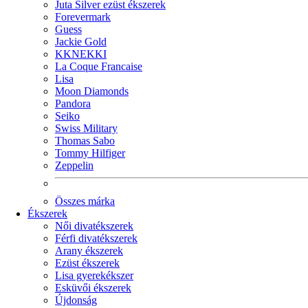
Juta Silver ezüst ékszerek
Forevermark
Guess
Jackie Gold
KKNEKKI
La Coque Francaise
Lisa
Moon Diamonds
Pandora
Seiko
Swiss Military
Thomas Sabo
Tommy Hilfiger
Zeppelin
Összes márka
Ékszerek
Női divatékszerek
Férfi divatékszerek
Arany ékszerek
Ezüst ékszerek
Lisa gyerekékszer
Esküvői ékszerek
Újdonság