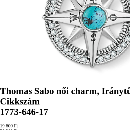
Thomas Sabo női charm, Iránytű
Cikkszám
1773-646-17
Ár
19 600 Ft