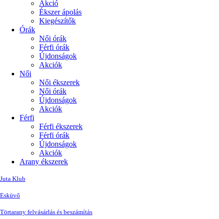
Akció
Ékszer ápolás
Kiegészítők
Órák
Női órák
Férfi órák
Újdonságok
Akciók
Női
Női ékszerek
Női órák
Újdonságok
Akciók
Férfi
Férfi ékszerek
Férfi órák
Újdonságok
Akciók
Arany ékszerek
Juta Klub
Esküvő
Törtarany felvásárlás és beszámítás