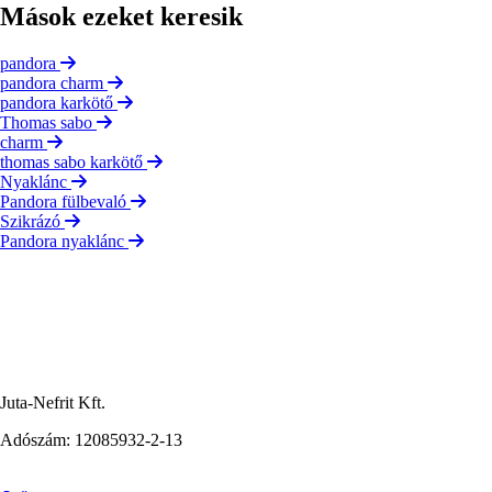
Mások ezeket keresik
pandora
pandora charm
pandora karkötő
Thomas sabo
charm
thomas sabo karkötő
Nyaklánc
Pandora fülbevaló
Szikrázó
Pandora nyaklánc
Juta-Nefrit Kft.
Adószám: 12085932-2-13