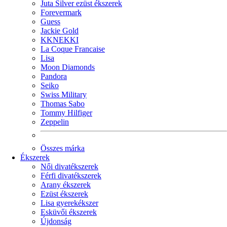
Juta Silver ezüst ékszerek
Forevermark
Guess
Jackie Gold
KKNEKKI
La Coque Francaise
Lisa
Moon Diamonds
Pandora
Seiko
Swiss Military
Thomas Sabo
Tommy Hilfiger
Zeppelin
Összes márka
Ékszerek
Női divatékszerek
Férfi divatékszerek
Arany ékszerek
Ezüst ékszerek
Lisa gyerekékszer
Esküvői ékszerek
Újdonság