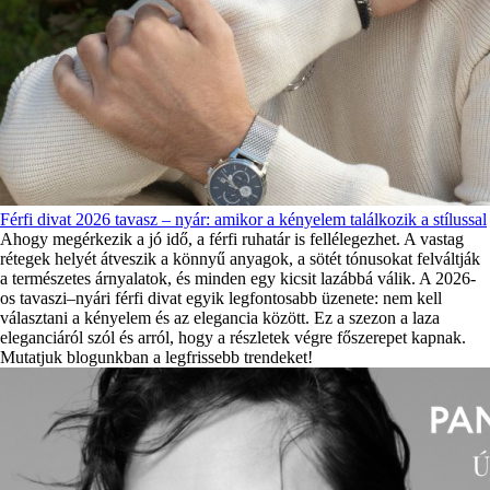
Férfi divat 2026 tavasz – nyár: amikor a kényelem találkozik a stílussal
Ahogy megérkezik a jó idő, a férfi ruhatár is fellélegezhet. A vastag
rétegek helyét átveszik a könnyű anyagok, a sötét tónusokat felváltják
a természetes árnyalatok, és minden egy kicsit lazábbá válik. A 2026-
os tavaszi–nyári férfi divat egyik legfontosabb üzenete: nem kell
választani a kényelem és az elegancia között. Ez a szezon a laza
eleganciáról szól és arról, hogy a részletek végre főszerepet kapnak.
Mutatjuk blogunkban a legfrissebb trendeket!