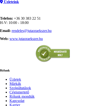
Üzleteink
Telefon:
+36 30 383 22 51
H-V: 10:00 - 18:00
Email:
rendeles@jutaoraekszer.hu
Web:
www.jutaoraekszer.hu
Rólunk
Üzletek
Márkák
Szolgáltatások
Cégismertető
Rólunk mondták
Kapcsolat
Karrier