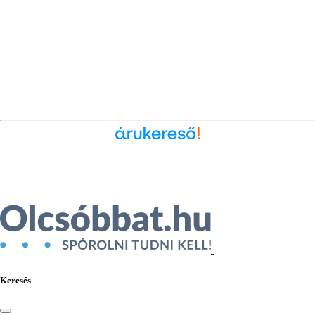
Ékszer az Árukeresőn
Keresés