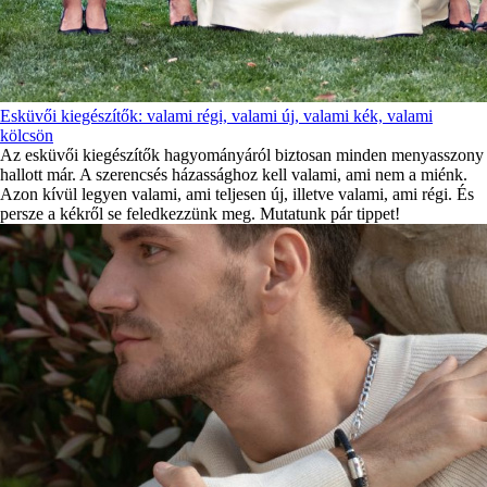
Esküvői kiegészítők: valami régi, valami új, valami kék, valami
kölcsön
Az esküvői kiegészítők hagyományáról biztosan minden menyasszony
hallott már. A szerencsés házassághoz kell valami, ami nem a miénk.
Azon kívül legyen valami, ami teljesen új, illetve valami, ami régi. És
persze a kékről se feledkezzünk meg. Mutatunk pár tippet!