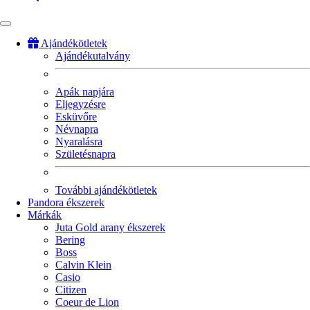
Ajándékötletek
Ajándékutalvány
Fő
navigáció
Apák napjára
Eljegyzésre
Esküvőre
Névnapra
Nyaralásra
Születésnapra
További ajándékötletek
Pandora ékszerek
Márkák
Juta Gold arany ékszerek
Bering
Boss
Calvin Klein
Casio
Citizen
Coeur de Lion