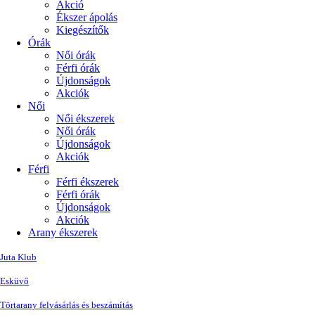
Akció
Ékszer ápolás
Kiegészítők
Órák
Női órák
Férfi órák
Újdonságok
Akciók
Női
Női ékszerek
Női órák
Újdonságok
Akciók
Férfi
Férfi ékszerek
Férfi órák
Újdonságok
Akciók
Arany ékszerek
Juta Klub
Esküvő
Törtarany felvásárlás és beszámítás