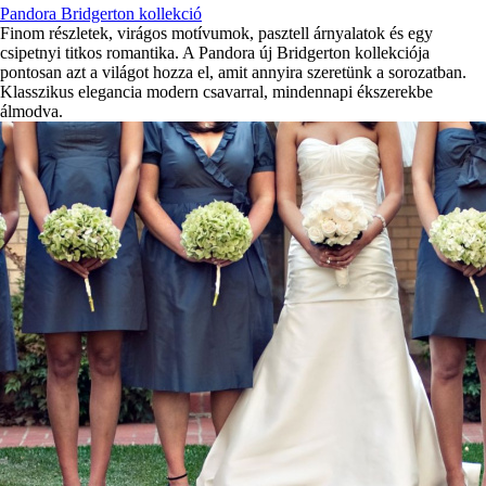
Pandora Bridgerton kollekció
Finom részletek, virágos motívumok, pasztell árnyalatok és egy
csipetnyi titkos romantika. A Pandora új Bridgerton kollekciója
pontosan azt a világot hozza el, amit annyira szeretünk a sorozatban.
Klasszikus elegancia modern csavarral, mindennapi ékszerekbe
álmodva.