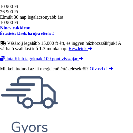
Ár
10 900 Ft
26 900 Ft
Elmúlt 30 nap legalacsonyabb ára
10 900 Ft
Nincs raktáron
Értesítést kérek, ha újra elérhető
Vásárolj legalább 15.000 ft-ért, és ingyen házhozszállítjuk! A
várható szállítási idő 1-3 munkanap.
Részletek
Juta Klub tagoknak 109 pont visszajár
Mit kell tudnod az itt megjelenő értékelésekről?
Olvasd el