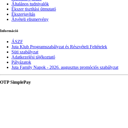
Általános tudnivalók
Ékszer tisztítási útmutató
Ékszerjavítás
Átvételi elismervény
Információ
ÁSZF
Juta Klub Programszabályzat és Részvételi Feltételek
Süti szabályzat
Adatkezelési tájékoztató
Pályázatok
Juta Family Napok - 2026. augusztus promóciós szabályzat
OTP SimplePay