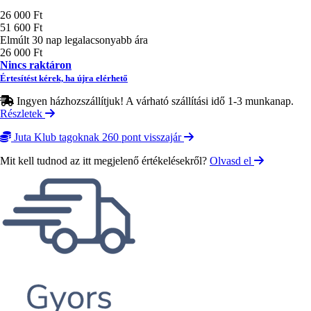
Ár
26 000 Ft
51 600 Ft
Elmúlt 30 nap legalacsonyabb ára
26 000 Ft
Nincs raktáron
Értesítést kérek, ha újra elérhető
Ingyen házhozszállítjuk! A várható szállítási idő 1-3 munkanap.
Részletek
Juta Klub tagoknak 260 pont visszajár
Mit kell tudnod az itt megjelenő értékelésekről?
Olvasd el