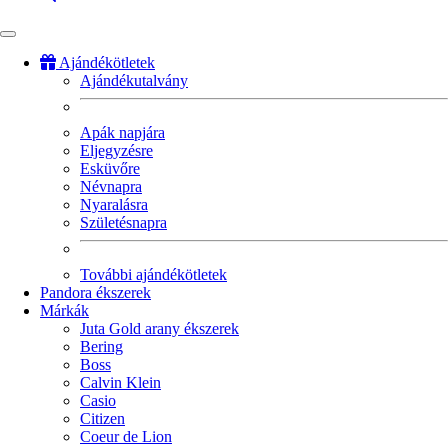
Ajándékötletek
Ajándékutalvány
Fő
navigáció
Apák napjára
Eljegyzésre
Esküvőre
Névnapra
Nyaralásra
Születésnapra
További ajándékötletek
Pandora ékszerek
Márkák
Juta Gold arany ékszerek
Bering
Boss
Calvin Klein
Casio
Citizen
Coeur de Lion