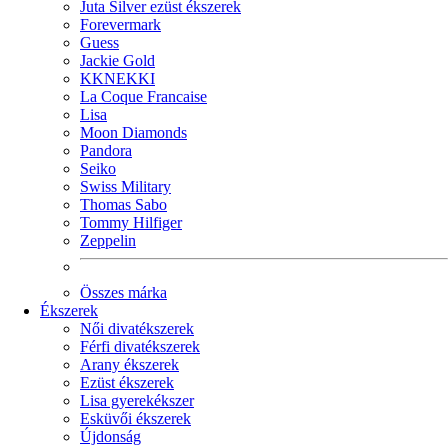
Juta Silver ezüst ékszerek
Forevermark
Guess
Jackie Gold
KKNEKKI
La Coque Francaise
Lisa
Moon Diamonds
Pandora
Seiko
Swiss Military
Thomas Sabo
Tommy Hilfiger
Zeppelin
Összes márka
Ékszerek
Női divatékszerek
Férfi divatékszerek
Arany ékszerek
Ezüst ékszerek
Lisa gyerekékszer
Esküvői ékszerek
Újdonság