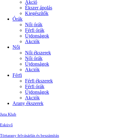
Akció
Ékszer ápolás
Kiegészítők
Órák
Női órák
Férfi órák
Újdonságok
Akciók
Női
Női ékszerek
Női órák
Újdonságok
Akciók
Férfi
Férfi ékszerek
Férfi órák
Újdonságok
Akciók
Arany ékszerek
Juta Klub
Esküvő
Törtarany felvásárlás és beszámítás