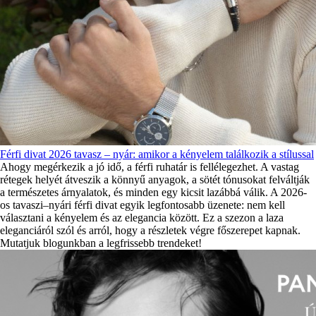
Férfi divat 2026 tavasz – nyár: amikor a kényelem találkozik a stílussal
Ahogy megérkezik a jó idő, a férfi ruhatár is fellélegezhet. A vastag
rétegek helyét átveszik a könnyű anyagok, a sötét tónusokat felváltják
a természetes árnyalatok, és minden egy kicsit lazábbá válik. A 2026-
os tavaszi–nyári férfi divat egyik legfontosabb üzenete: nem kell
választani a kényelem és az elegancia között. Ez a szezon a laza
eleganciáról szól és arról, hogy a részletek végre főszerepet kapnak.
Mutatjuk blogunkban a legfrissebb trendeket!