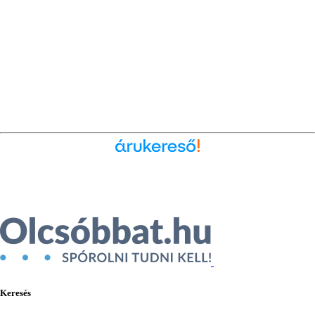
Ékszer az Árukeresőn
Keresés