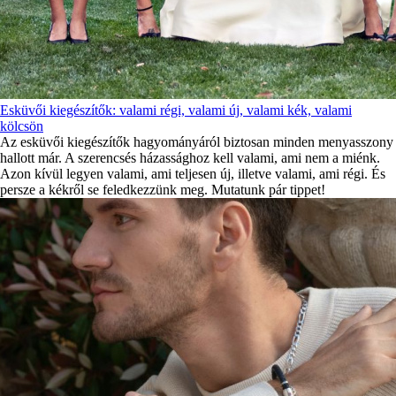
Esküvői kiegészítők: valami régi, valami új, valami kék, valami
kölcsön
Az esküvői kiegészítők hagyományáról biztosan minden menyasszony
hallott már. A szerencsés házassághoz kell valami, ami nem a miénk.
Azon kívül legyen valami, ami teljesen új, illetve valami, ami régi. És
persze a kékről se feledkezzünk meg. Mutatunk pár tippet!