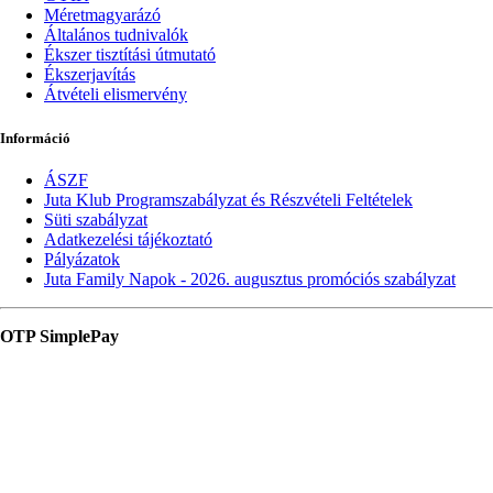
Méretmagyarázó
Általános tudnivalók
Ékszer tisztítási útmutató
Ékszerjavítás
Átvételi elismervény
Információ
ÁSZF
Juta Klub Programszabályzat és Részvételi Feltételek
Süti szabályzat
Adatkezelési tájékoztató
Pályázatok
Juta Family Napok - 2026. augusztus promóciós szabályzat
OTP SimplePay