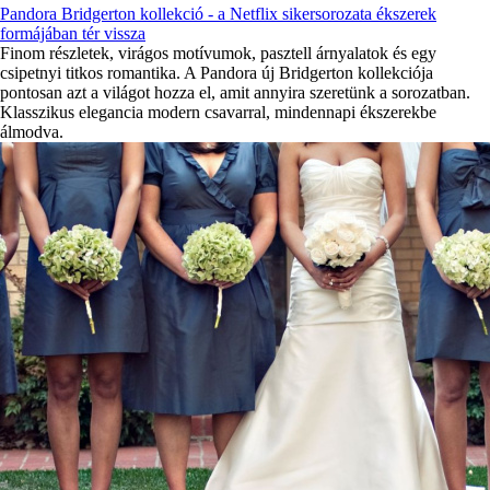
Pandora Bridgerton kollekció - a Netflix sikersorozata ékszerek
formájában tér vissza
Finom részletek, virágos motívumok, pasztell árnyalatok és egy
csipetnyi titkos romantika. A Pandora új Bridgerton kollekciója
pontosan azt a világot hozza el, amit annyira szeretünk a sorozatban.
Klasszikus elegancia modern csavarral, mindennapi ékszerekbe
álmodva.