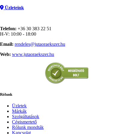
Üzleteink
Telefon:
+36 30 383 22 51
H-V: 10:00 - 18:00
Email:
rendeles@jutaoraekszer.hu
Web:
www.jutaoraekszer.hu
Rólunk
Üzletek
Márkák
Szolgáltatások
Cégismertető
Rólunk mondták
Kapcsolat