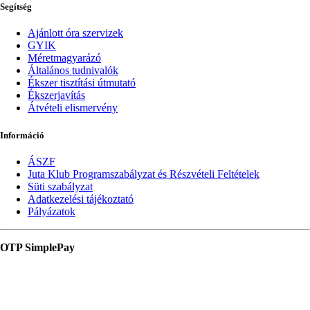
Segítség
Ajánlott óra szervizek
GYIK
Méretmagyarázó
Általános tudnivalók
Ékszer tisztítási útmutató
Ékszerjavítás
Átvételi elismervény
Információ
ÁSZF
Juta Klub Programszabályzat és Részvételi Feltételek
Süti szabályzat
Adatkezelési tájékoztató
Pályázatok
OTP SimplePay