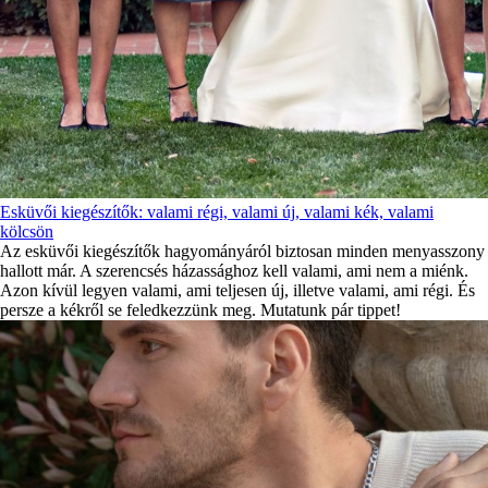
Esküvői kiegészítők: valami régi, valami új, valami kék, valami
kölcsön
Az esküvői kiegészítők hagyományáról biztosan minden menyasszony
hallott már. A szerencsés házassághoz kell valami, ami nem a miénk.
Azon kívül legyen valami, ami teljesen új, illetve valami, ami régi. És
persze a kékről se feledkezzünk meg. Mutatunk pár tippet!