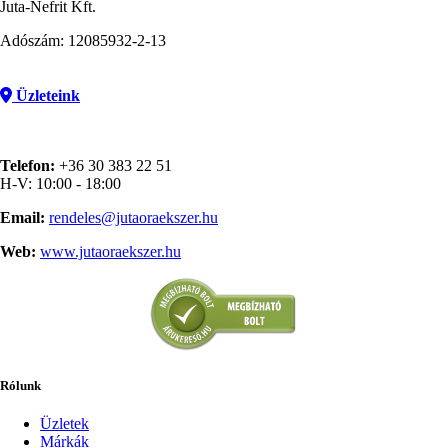
Juta-Nefrit Kft.
Adószám: 12085932-2-13
Üzleteink
Telefon:
+36 30 383 22 51
H-V: 10:00 - 18:00
Email:
rendeles@jutaoraekszer.hu
Web:
www.jutaoraekszer.hu
Rólunk
Üzletek
Márkák