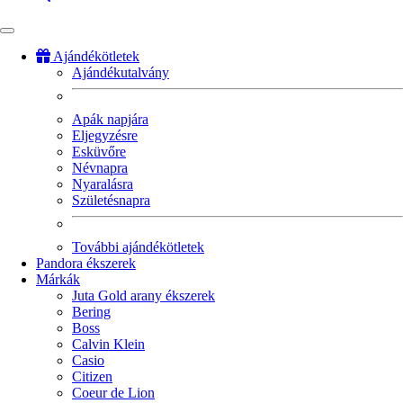
Ajándékötletek
Ajándékutalvány
Fő
navigáció
Apák napjára
Eljegyzésre
Esküvőre
Névnapra
Nyaralásra
Születésnapra
További ajándékötletek
Pandora ékszerek
Márkák
Juta Gold arany ékszerek
Bering
Boss
Calvin Klein
Casio
Citizen
Coeur de Lion