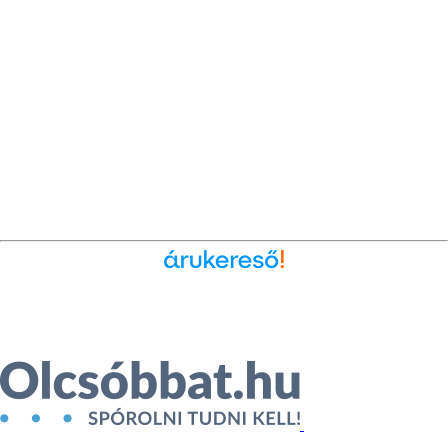
Ékszer az Árukeresőn