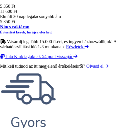
Ár
5 350 Ft
11 600 Ft
Elmúlt 30 nap legalacsonyabb ára
5 350 Ft
Nincs raktáron
Értesítést kérek, ha újra elérhető
Vásárolj legalább 15.000 ft-ért, és ingyen házhozszállítjuk! A
várható szállítási idő 1-3 munkanap.
Részletek
Juta Klub tagoknak 54 pont visszajár
Mit kell tudnod az itt megjelenő értékelésekről?
Olvasd el