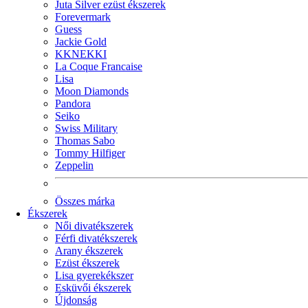
Juta Silver ezüst ékszerek
Forevermark
Guess
Jackie Gold
KKNEKKI
La Coque Francaise
Lisa
Moon Diamonds
Pandora
Seiko
Swiss Military
Thomas Sabo
Tommy Hilfiger
Zeppelin
Összes márka
Ékszerek
Női divatékszerek
Férfi divatékszerek
Arany ékszerek
Ezüst ékszerek
Lisa gyerekékszer
Esküvői ékszerek
Újdonság