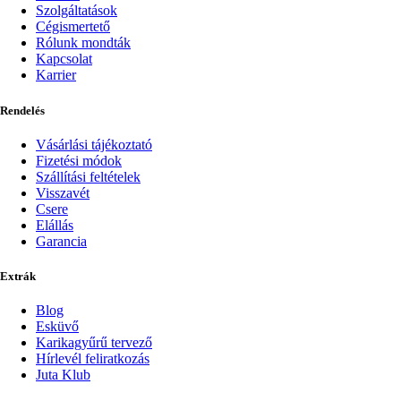
Szolgáltatások
Cégismertető
Rólunk mondták
Kapcsolat
Karrier
Rendelés
Vásárlási tájékoztató
Fizetési módok
Szállítási feltételek
Visszavét
Csere
Elállás
Garancia
Extrák
Blog
Esküvő
Karikagyűrű tervező
Hírlevél feliratkozás
Juta Klub