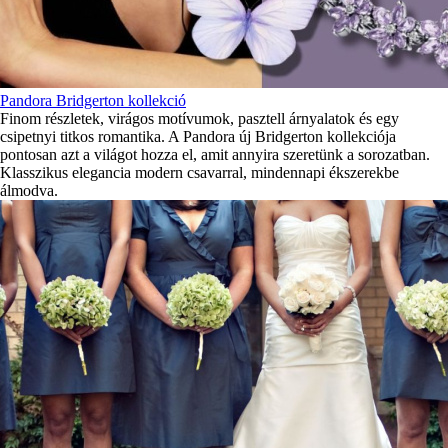
Pandora Bridgerton kollekció
Finom részletek, virágos motívumok, pasztell árnyalatok és egy
csipetnyi titkos romantika. A Pandora új Bridgerton kollekciója
pontosan azt a világot hozza el, amit annyira szeretünk a sorozatban.
Klasszikus elegancia modern csavarral, mindennapi ékszerekbe
álmodva.