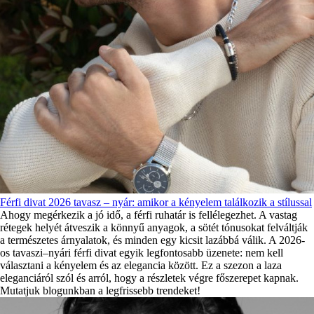
Férfi divat 2026 tavasz – nyár: amikor a kényelem találkozik a stílussal
Ahogy megérkezik a jó idő, a férfi ruhatár is fellélegezhet. A vastag
rétegek helyét átveszik a könnyű anyagok, a sötét tónusokat felváltják
a természetes árnyalatok, és minden egy kicsit lazábbá válik. A 2026-
os tavaszi–nyári férfi divat egyik legfontosabb üzenete: nem kell
választani a kényelem és az elegancia között. Ez a szezon a laza
eleganciáról szól és arról, hogy a részletek végre főszerepet kapnak.
Mutatjuk blogunkban a legfrissebb trendeket!