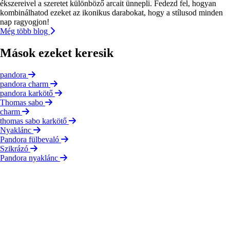
ékszereivel a szeretet különböző arcait ünnepli. Fedezd fel, hogyan
kombinálhatod ezeket az ikonikus darabokat, hogy a stílusod minden
nap ragyogjon!
Még több blog
Mások ezeket keresik
pandora
pandora charm
pandora karkötő
Thomas sabo
charm
thomas sabo karkötő
Nyaklánc
Pandora fülbevaló
Szikrázó
Pandora nyaklánc