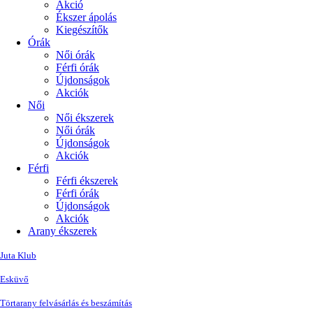
Akció
Ékszer ápolás
Kiegészítők
Órák
Női órák
Férfi órák
Újdonságok
Akciók
Női
Női ékszerek
Női órák
Újdonságok
Akciók
Férfi
Férfi ékszerek
Férfi órák
Újdonságok
Akciók
Arany ékszerek
Juta Klub
Esküvő
Törtarany felvásárlás és beszámítás