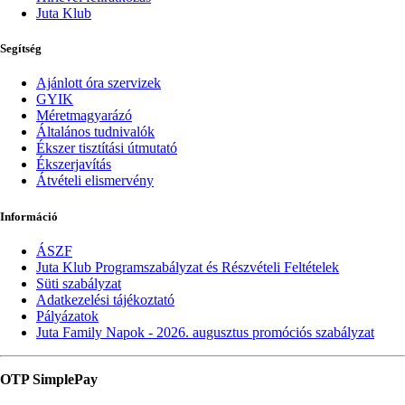
Juta Klub
Segítség
Ajánlott óra szervizek
GYIK
Méretmagyarázó
Általános tudnivalók
Ékszer tisztítási útmutató
Ékszerjavítás
Átvételi elismervény
Információ
ÁSZF
Juta Klub Programszabályzat és Részvételi Feltételek
Süti szabályzat
Adatkezelési tájékoztató
Pályázatok
Juta Family Napok - 2026. augusztus promóciós szabályzat
OTP SimplePay