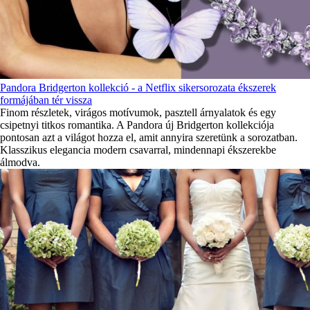
Pandora Bridgerton kollekció - a Netflix sikersorozata ékszerek
formájában tér vissza
Finom részletek, virágos motívumok, pasztell árnyalatok és egy
csipetnyi titkos romantika. A Pandora új Bridgerton kollekciója
pontosan azt a világot hozza el, amit annyira szeretünk a sorozatban.
Klasszikus elegancia modern csavarral, mindennapi ékszerekbe
álmodva.