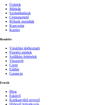
Üzletek
Márkák
Szolgáltatások
Cégismertető
Rólunk mondták
Kapcsolat
Karrier
Rendelés
Vásárlási tájékoztató
Fizetési módok
Szállítási feltételek
Visszavét
Csere
Elállás
Garancia
Extrák
Blog
Esküvő
Karikagyűrű tervező
Hírlevél feliratkozás