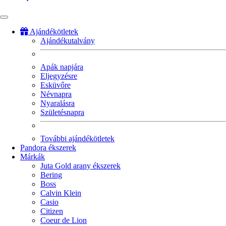
Ajándékötletek
Ajándékutalvány
Fő
navigáció
Apák napjára
Eljegyzésre
Esküvőre
Névnapra
Nyaralásra
Születésnapra
További ajándékötletek
Pandora ékszerek
Márkák
Juta Gold arany ékszerek
Bering
Boss
Calvin Klein
Casio
Citizen
Coeur de Lion