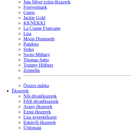
Juta Silver ezüst ékszerek
Forevermark
Guess
Jackie Gold
KKNEKKI
La Coque Francaise
Lisa
Moon Diamonds
Pandora
Seiko
Swiss Military
Thomas Sabo
Tommy Hilfiger
Zeppelin
Összes márka
Ékszerek
Női divatékszerek
Férfi divatékszerek
Arany ékszerek
Ezüst ékszerek
Lisa gyerekékszer
Esküvői ékszerek
Újdonság