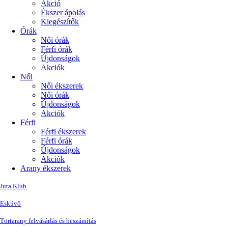
Akció
Ékszer ápolás
Kiegészítők
Órák
Női órák
Férfi órák
Újdonságok
Akciók
Női
Női ékszerek
Női órák
Újdonságok
Akciók
Férfi
Férfi ékszerek
Férfi órák
Újdonságok
Akciók
Arany ékszerek
Juta Klub
Esküvő
Törtarany felvásárlás és beszámítás