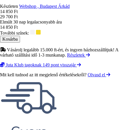
Készleten
Webshop , Budapest Árkád
Ár
14 850 Ft
29 700 Ft
Elmúlt 30 nap legalacsonyabb ára
14 850 Ft
További színek:
Vásárolj legalább 15.000 ft-ért, és ingyen házhozszállítjuk! A
várható szállítási idő 1-3 munkanap.
Részletek
Juta Klub tagoknak 149 pont visszajár
Mit kell tudnod az itt megjelenő értékelésekről?
Olvasd el