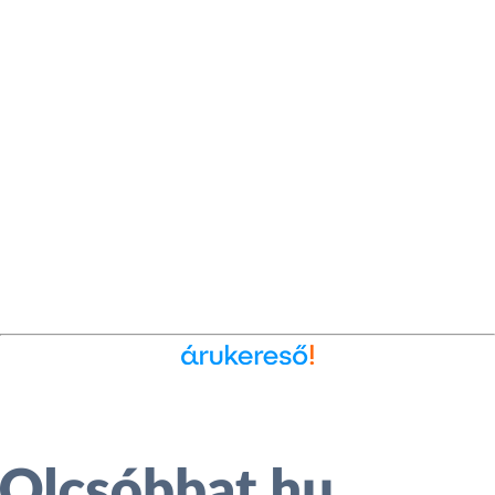
Ékszer az Árukeresőn