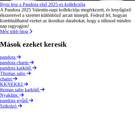
Ilyen lesz a Pandora első 2025-es kollekciója
A Pandora 2025 Valentin-napi kollekciója megérkezett, és lenyűgöző
ékszereivel a szeretet különböző arcait ünnepli. Fedezd fel, hogyan
kombinálhatod ezeket az ikonikus darabokat, hogy a stílusod minden
nap ragyogjon!
Még több blog
Mások ezeket keresik
pandora
pandora charm
pandora karkötő
Thomas sabo
charm
KKNEKKI
thomas sabo karkötő
Nyaklánc
pandora gyűrű
Szikrázó