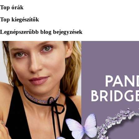
Top órák
Top kiegészítők
Legnépszerűbb blog bejegyzések