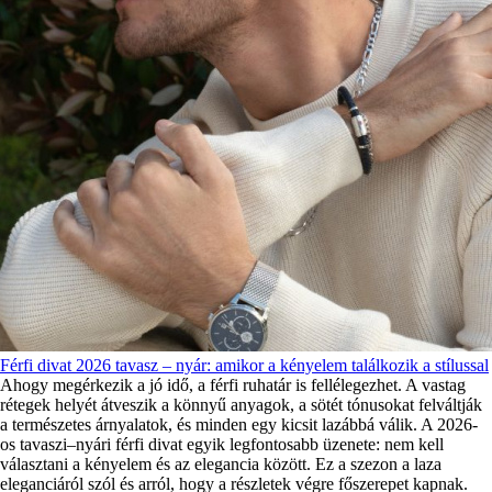
Férfi divat 2026 tavasz – nyár: amikor a kényelem találkozik a stílussal
Ahogy megérkezik a jó idő, a férfi ruhatár is fellélegezhet. A vastag
rétegek helyét átveszik a könnyű anyagok, a sötét tónusokat felváltják
a természetes árnyalatok, és minden egy kicsit lazábbá válik. A 2026-
os tavaszi–nyári férfi divat egyik legfontosabb üzenete: nem kell
választani a kényelem és az elegancia között. Ez a szezon a laza
eleganciáról szól és arról, hogy a részletek végre főszerepet kapnak.