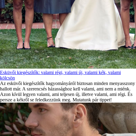
Esküvői kiegészítők: valami régi, valami új, valami kék, valami
kölcsön
Az esküvői kiegészítők hagyományáról biztosan minden menyasszony
hallott már. A szerencsés házassághoz kell valami, ami nem a miénk.
Azon kívül legyen valami, ami teljesen új, illetve valami, ami régi. És
persze a kékről se feledkezzünk meg. Mutatunk pár tippet!